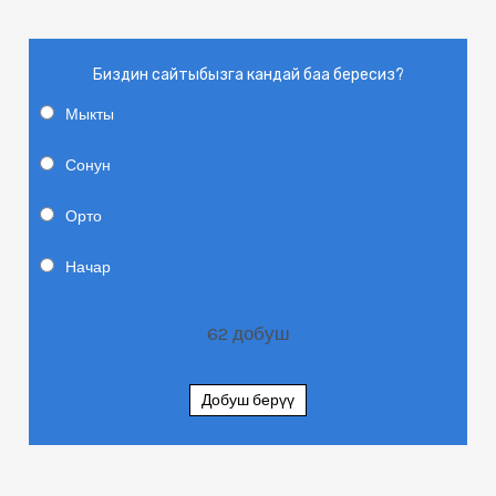
Биздин сайтыбызга кандай баа бересиз?
Мыкты
Сонун
Орто
Начар
62
добуш
Добуш берүү