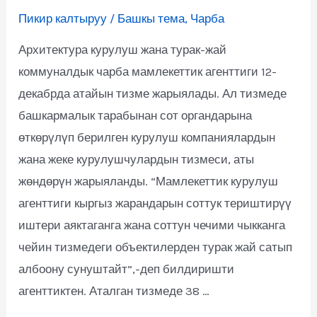
Пикир калтыруу
/
Башкы тема
,
Чарба
Архитектура курулуш жана турак-жай
коммуналдык чарба мамлекеттик агенттиги 12-
декабрда атайын тизме жарыялады. Ал тизмеде
башкармалык тарабынан сот органдарына
өткөрүлүп берилген курулуш компаниялардын
жана жеке курулушчулардын тизмеси, аты
жөндөрүн жарыяланды. “Мамлекеттик курулуш
агенттиги кыргыз жарандарын соттук териштирүү
иштери аяктаганга жана соттун чечими чыкканга
чейин тизмедеги объектилерден турак жай сатып
албоону сунуштайт”,-деп билдиришти
агенттиктен. Аталган тизмеде 38 …