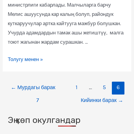
министрлиги кабарлады. Малчыларга барчу
Мелис ашуусунда кар калың болуп, райондук
куткаруучулар артка кайтууга мажбур болушкан.
Учурда адамдардын тамак ашы жетиштүү, малга
тоют жагынан жардам сурашкан. …
Толугу менен »
←
Мурдагы барак
1
…
5
6
7
Кийинки барак
→
Эң көп окулгандар