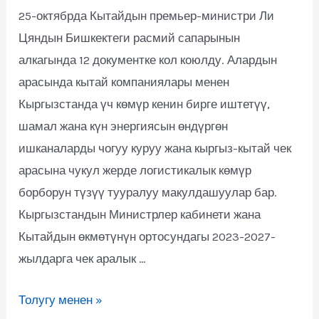
25-октябрда Кытайдын премьер-министри Ли
Цяндын Бишкектеги расмий сапарынын
алкагында 12 документке кол коюлду. Алардын
арасында кытай компаниялары менен
Кыргызстанда үч көмүр кенин бирге иштетүү,
шамал жана күн энергиясын өндүргөн
ишканаларды чогуу куруу жана кыргыз-кытай чек
арасына чукул жерде логистикалык көмүр
борборун түзүү тууралуу макулдашуулар бар.
Кыргызстандын Министрлер кабинети жана
Кытайдын өкмөтүнүн ортосундагы 2023-2027-
жылдарга чек аралык …
Толугу менен »