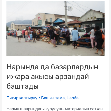
Нарында да базарлардын
ижара акысы арзандай
баштады
Пикир калтыруу
/
Башкы тема
,
Чарба
Нарын шаарындагы курулуш- материалын саткан