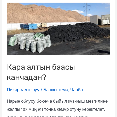
Кара алтын баасы
канчадан?
Пикир калтыруу
/
Башкы тема
,
Чарба
Нарын облусу боюнча быйыл күз-кыш мезгилине
жалпы 127 миң 911 тонна көмүр отуну керектелет.