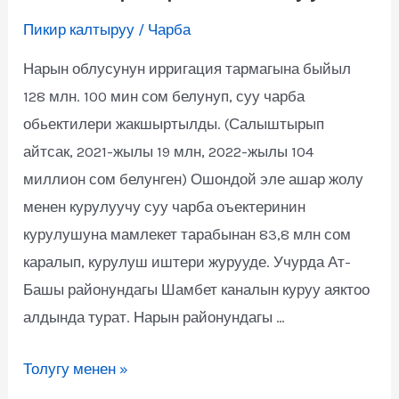
Пикир калтыруу
/
Чарба
Нарын облусунун ирригация тармагына быйыл
128 млн. 100 мин сом белунуп, суу чарба
обьектилери жакшыртылды. (Салыштырып
айтсак, 2021-жылы 19 млн, 2022-жылы 104
миллион сом белунген) Ошондой эле ашар жолу
менен курулуучу суу чарба оъектеринин
курулушуна мамлекет тарабынан 83,8 млн сом
каралып, курулуш иштери журууде. Учурда Ат-
Башы районундагы Шамбет каналын куруу аяктоо
алдында турат. Нарын районундагы …
Толугу менен »