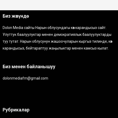
Биз жөнүндө
Dolon Media сайты Нарын облусундагы көз карандысыз сайт.
Улуттук баалуулуктар менен демократиялык баалуулуктарды
туу тутат. Нарын облусунун жашоочуларын кыргыз тилинде, көз
карандысыз, бейтараптуу жаңылыктар менен камсыз кылат.
Биз менен байланышуу
dolonmediafm@gmail.com
Рубрикалар