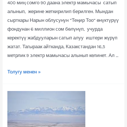
400 миң сомго 90 даана электр мамычасы сатып
алынып, жерине жеткирилип берилген. Мындан
сырткары Нарын облусунун “Теңир Тоо” өнүктүрүү
фондунан 6 миллион сом бөлүнүп, учурда
керектүү жабдууларын сатып алуу иштери жүрүп
жатат. Тагыраак айтканда, Казакстандан 16,5
метрлик 9 электр мамычасы алынып келинет. Ал …
Толугу менен »