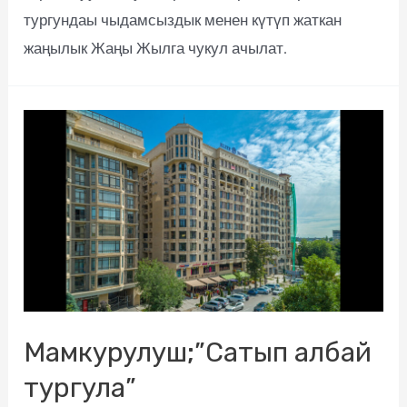
тургундаы чыдамсыздык менен күтүп жаткан
жаңылык Жаңы Жылга чукул ачылат.
Мамкурулуш;”Сатып албай
тургула”