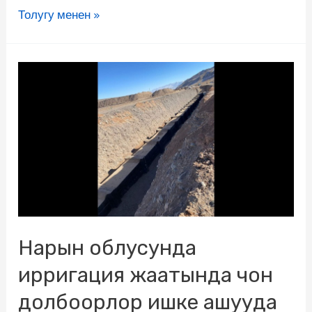
Толугу менен »
Нарын облусунда
ирригация жаатында чон
долбоорлор ишке ашууда