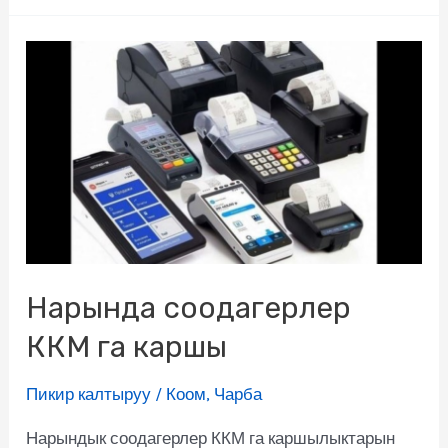
Нарында соодагерлер
ККМ га каршы
Пикир калтыруу
/
Коом
,
Чарба
Нарындык соодагерлер ККМ га каршылыктарын