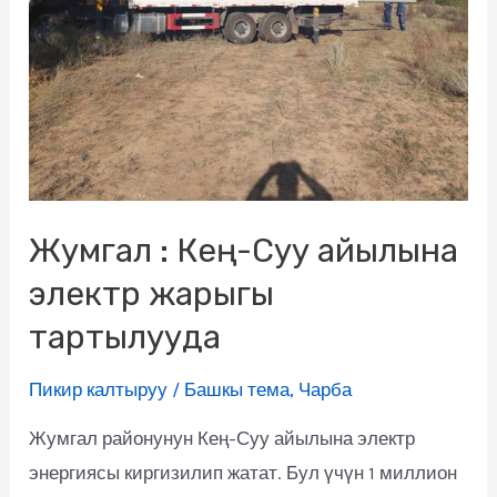
Жумгал : Кең-Суу айылына
электр жарыгы
тартылууда
Пикир калтыруу
/
Башкы тема
,
Чарба
Жумгал районунун Кең-Суу айылына электр
энергиясы киргизилип жатат. Бул үчүн 1 миллион