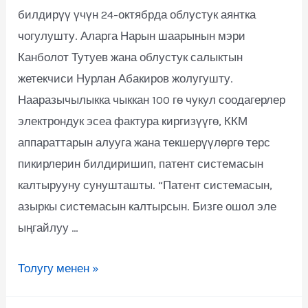
билдирүү үчүн 24-октябрда облустук аянтка
чогулушту. Аларга Нарын шаарынын мэри
Канболот Тутуев жана облустук салыктын
жетекчиси Нурлан Абакиров жолугушту.
Нааразычылыкка чыккан 100 гө чукул соодагерлер
электрондук эсеа фактура киргизүүгө, ККМ
аппараттарын алууга жана текшерүүлөргө терс
пикирлерин билдиришип, патент системасын
калтырууну сунушташты. “Патент системасын,
азыркы системасын калтырсын. Бизге ошол эле
ыңгайлуу …
Толугу менен »