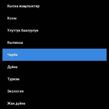
Кыска жаңылыктар
Коом
Улуттук баалуулук
Кылмыш
Чарба
Дүйнө
Туризм
Экология
Жан дүйнө