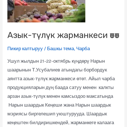
Азык-түлүк жарманкеси өтөт
Пикир калтыруу
/
Башкы тема
,
Чарба
Ушул жылдын 21-22-октябрь күңдөрү Нарын
шаарынын Т.Усубалиев атындагы борбордук
аянтта азык-түлүк жарманкеси өтөт. Айыл чарба
продукцияларын дүң баада сатуу менен калкты
арзан азык-түлүк менен камсыздоо максатында
Нарын шаардык Кеңеши жана Нарын шаардык
мэриясы биргелешип уюштурууда. Шаардык
кеңештен билдиришкендей, жарманкеге калаага