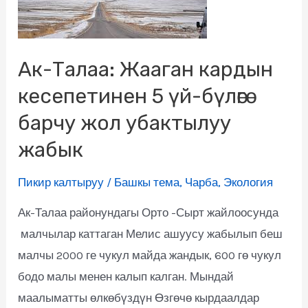
Ак-Талаа: Жааган кардын
кесепетинен 5 үй-бүлөгө
барчу жол убактылуу
жабык
Пикир калтыруу
/
Башкы тема
,
Чарба
,
Экология
Ак-Талаа районундагы Орто -Сырт жайлоосунда
малчылар каттаган Мелис ашуусу жабылып беш
малчы 2000 ге чукул майда жандык, 600 гө чукул
бодо малы менен калып калган. Мындай
маалыматты өлкөбүздүн Өзгөчө кырдаалдар