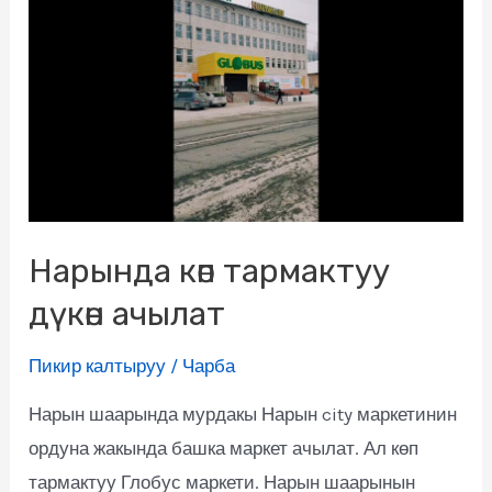
Нарында көп тармактуу
дүкөн ачылат
Пикир калтыруу
/
Чарба
Нарын шаарында мурдакы Нарын city маркетинин
ордуна жакында башка маркет ачылат. Ал көп
тармактуу Глобус маркети. Нарын шаарынын