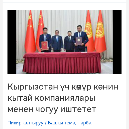
Кыргызстан үч көмүр кенин
кытай компаниялары
менен чогуу иштетет
Пикир калтыруу
/
Башкы тема
,
Чарба