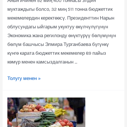
Анын ичинен 92 миң 400 тоннасы элдин
муктаждыгы болсо, 32 миң 511 тонна бюджеттик
мекемелердин керектөөсү. Президенттин Нарын
облусундагы ыйгарым укуктуу өкүлчүлүгүнүн
Экономика жана регилонду өнүктүрүү бөлүмүнүн
бөлүм башчысы Элмира Турганбаева бүгүнкү
күнгө карата бюджеттик мекемелер 89 пайыз
көмүр менен камсыздалганын …
Толугу менен »