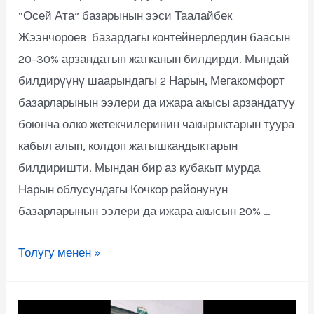
“Осей Ата” базарынын ээси Таалайбек
Жээнчороев базардагы контейнерлердин баасын
20-30% арзандатып жатканын билдирди. Мындай
билдирүүнү шаарындагы 2 Нарын, Мегакомфорт
базарларынын ээлери да ижара акысы арзандатуу
боюнча өлкө жетекчилеринин чакырыктарын туура
кабыл алып, колдоп жатышкандыктарын
билдиришти. Мындан бир аз кубакыт мурда
Нарын облусундагы Кочкор районунун
базарларынын ээлери да ижара акысын 20% …
Толугу менен »