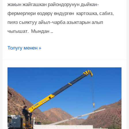
жакын жайгашкан райондорунун дыйкан-
фермерлери өздөрү өндүргөн картошка, сабиз,
пияз сыяктуу айыл-чарба азыктарын алып
чыгышат. Мындан …
Толугу менен »