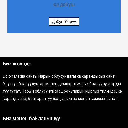
62
добуш
Добуш берүү
Биз жөнүндө
Dolon Media сайты Нарын облусундагы көз карандысыз сайт.
Улуттук баалуулуктар менен демократиялык баалуулуктарды
туу тутат. Нарын облусунун жашоочуларын кыргыз тилинде, көз
карандысыз, бейтараптуу жаңылыктар менен камсыз кылат.
Биз менен байланышуу