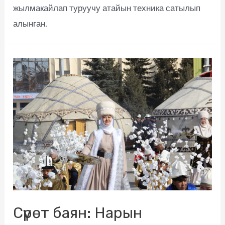
жылмакайлап туруучу атайын техника сатылып
алынган.
Сүрөт баян: Нарын