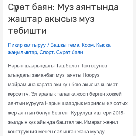
Сүрөт баян: Муз аянтында
жаштар акысыз муз
тебишти
Пикир калтыруу
/
Башкы тема
,
Коом
,
Кыска
жаңылыктар
,
Спорт
,
Сүрөт баян
Нарын шаарындагы Ташболот Токтосунов
атындагы заманбап муз аянты Нооруз
майрамына карата эки күн бою акысыз кызмат
көрсөттү. Эл аралык талапка жооп берген хоккей
аянтын курууга Нарын шаардык мэриясы 62 сотых
жер аянтын бөлүп берген. Курулуш иштери 2015-
жылдын күз айында башталган. Имарат жеңил
конструкция менен салынган жана музду