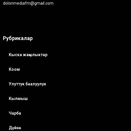
dolonmediafm@gmail.com
Рубрикалар
Кыска жаңылыктар
Коом
Улуттук баалуулук
Кылмыш
Чарба
Дүйнө