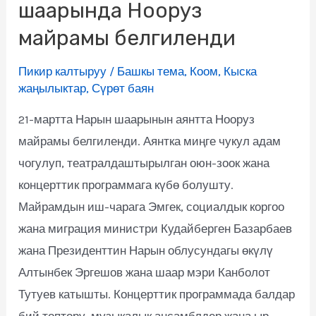
шаарында Нооруз
майрамы белгиленди
Пикир калтыруу
/
Башкы тема
,
Коом
,
Кыска
жаңылыктар
,
Сүрөт баян
21-мартта Нарын шаарынын аянтта Нооруз
майрамы белгиленди. Аянтка миңге чукул адам
чогулуп, театралдаштырылган оюн-зоок жана
концерттик программага күбө болушту.
Майрамдын иш-чарага Эмгек, социалдык коргоо
жана миграция министри Кудайберген Базарбаев
жана Президенттин Нарын облусундагы өкүлү
Алтынбек Эргешов жана шаар мэри Канболот
Тутуев катышты. Концерттик программада балдар
бий топтору, музыкалык ансамблдер жана ыр-