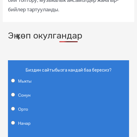
бийлер тартууланды.
Эң көп окулгандар
Биздин сайтыбызга кандай баа бересиз?
Мыкты
Сонун
Орто
Начар