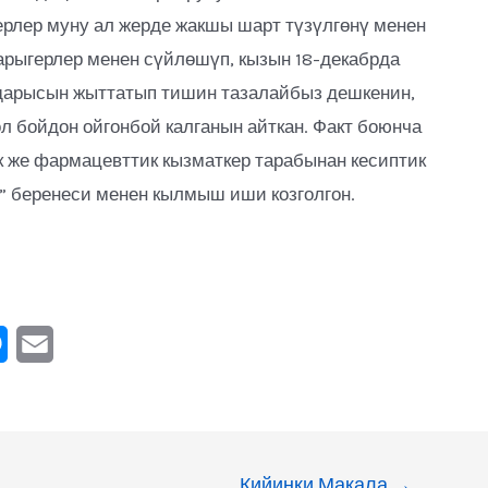
рлер муну ал жерде жакшы шарт түзүлгөнү менен
рыгерлер менен сүйлөшүп, кызын 18-декабрда
” дарысын жыттатып тишин тазалайбыз дешкенин,
л бойдон ойгонбой калганын айткан. Факт боюнча
же фармацевттик кызматкер тарабынан кесиптик
” беренеси менен кылмыш иши козголгон.
M
E
e
m
s
a
s
i
Кийинки Макала
→