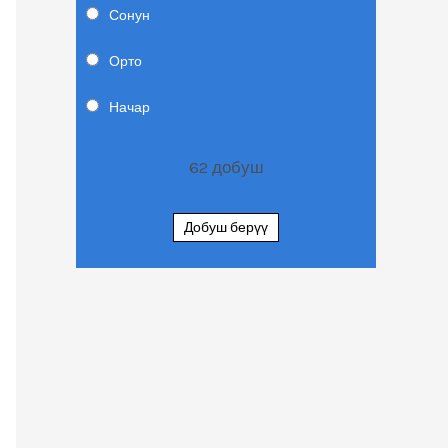
Сонун
Орто
Начар
62
добуш
Добуш берүү