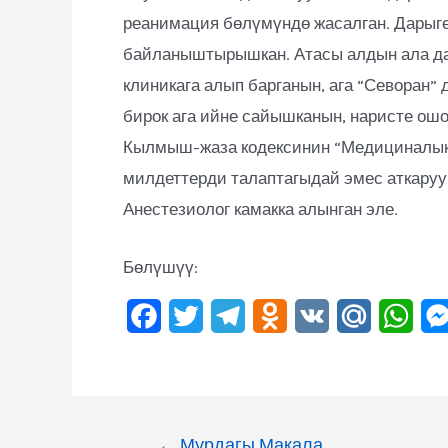
реанимация бөлүмүндө жасалган. Дарыге
байланыштырышкан. Атасы алдын ала да
клиникага алып барганын, ага “Севоран
бирок ага ийне сайышканын, наристе ошо
Кылмыш-жаза кодексинин “Медициналык 
милдеттерди талаптагыдай эмес аткаруу
Анестезиолог камакка алынган эле.
Бөлүшүү:
F
T
T
O
V
M
W
a
w
e
d
K
a
h
c
i
l
n
i
a
e
t
e
o
l
t
←
Мурдагы Макала