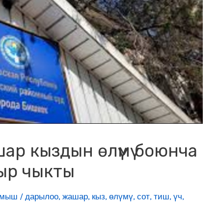
ашар кыздын өлүмү боюнча
ыр чыкты
лмыш
/
дарылоо
,
жашар
,
кыз
,
өлүмү
,
сот
,
тиш
,
үч
,