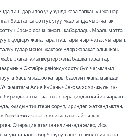
нда тиш дарылоо учурунда каза тапкан үч жашар
ган баштапкы соттук угуу маалында чыр-чатак
 соттун басма сөз кызматы кабарлады. Маалыматта
уу өкүлдөрү жана тарапташтары чыр-чатак чыгарып,
талуучулар менен жактоочулар жаракат алышкан.
 жабыркаган айыпкерлер жана башка тараптар
шаарынын Октябрь райондук соту бул чагымчыл
ырууга басым жасоо катары баалайт жана мындай
т.Үч жаштагы Алия Кубанычбекова 2023-жылы 18-
н биринде алты сааттык операциядан кийин чарчап
нда, кыздын тиштери ооруп, ириңдеп жаткандыктан,
ги Dentamax жеке клиникасына кайрылып,
рген. Операция аталган клиникада эмес, Иса
о медициналык борборунун анестезиология жана