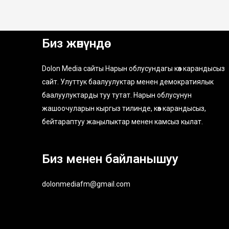
Биз жөнүндө
Dolon Media сайты Нарын облусундагы көз карандысыз
сайт. Улуттук баалуулуктар менен демократиялык
баалуулуктарды туу тутат. Нарын облусунун
жашоочуларын кыргыз тилинде, көз карандысыз,
бейтараптуу жаңылыктар менен камсыз кылат.
Биз менен байланышуу
dolonmediafm@gmail.com