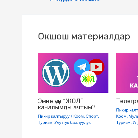
b
t
g
k
.
s
o
e
r
l
R
A
o
r
a
a
u
p
k
m
s
p
Окшош материалдар
s
n
i
k
i
Эмне үчүн “ЖОЛ”
Телегр
каналымды ачтым?
Пикир кал
Пикир калтыруу
/
Коом
,
Спорт
,
Коом
,
Мул
Туризм
,
Улуттук баалуулук
Туризм
,
Ул