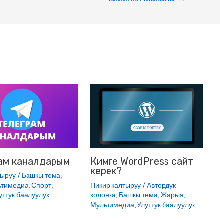
e
l
n
g
e
r
ам каналдарым
Кимге WordPress сайт
керек?
тыруу
/
Башкы тема
,
ьтимедиа
,
Спорт
,
Пикир калтыруу
/
Автордук
уттук баалуулук
колонка
,
Башкы тема
,
Жарыя
,
Мультимедиа
,
Улуттук баалуулук