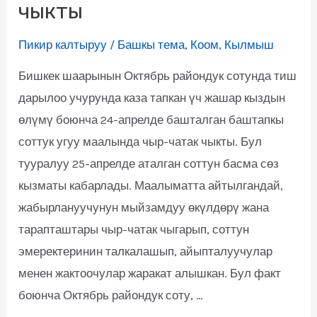
чыкты
Пикир калтыруу
/
Башкы тема
,
Коом
,
Кылмыш
Бишкек шаарынын Октябрь райондук сотунда тиш
дарылоо учурунда каза тапкан үч жашар кыздын
өлүмү боюнча 24-апрелде башталган баштапкы
соттук угуу маалында чыр-чатак чыкты. Бул
тууралуу 25-апрелде аталган соттун басма сөз
кызматы кабарлады. Маалыматта айтылгандай,
жабырлануучунун мыйзамдуу өкүлдөрү жана
тарапташтары чыр-чатак чыгарып, соттун
эмеректеринин талкалашып, айыпталуучулар
менен жактоочулар жаракат алышкан. Бул факт
боюнча Октябрь райондук соту, …