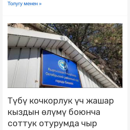
Толугу менен »
Түбү кочкорлук үч жашар
кыздын өлүмү боюнча
соттук отурумда чыр