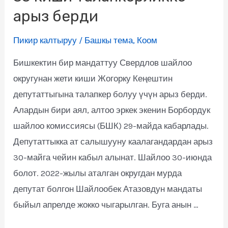
арыз берди
Пикир калтыруу
/
Башкы тема
,
Коом
Бишкектин бир мандаттуу Свердлов шайлоо
округунан жети киши Жогорку Кеңештин
депутаттыгына талапкер болуу үчүн арыз берди.
Алардын бири аял, алтоо эркек экенин Борбордук
шайлоо комиссиясы (БШК) 29-майда кабарлады.
Депутаттыкка ат салышууну каалагандардан арыз
30-майга чейин кабыл алынат. Шайлоо 30-июнда
болот. 2022-жылы аталган округдан мурда
депутат болгон Шайлообек Атазовдун мандаты
быйыл апрелде жокко чыгарылган. Буга анын …