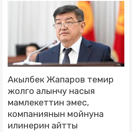
Акылбек Жапаров темир
жолго алынчу насыя
мамлекеттин эмес,
компаниянын мойнуна
илинерин айтты