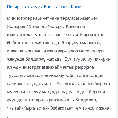
Пикир калтыруу
/
Башкы тема
,
Коом
Министрлер кабинетинин төрагасы Акылбек
Жапаров 20-июнда Жогорку Кеңештин
жыйынында сүйлөп жатып, “Кытай-Кыргызстан-
Өзбекстан” темир жол долбоорунун мааниси,
ишке ашырылышы жана каржылоо маселелери
жөнүндө билдирүү жасады. Бул тууралуу пикирин
ал Административдик-аймактык реформа
тууралуу мыйзам долбоору кабыл алынгандан
кийинки сөзүндө айтты. Акылбек Жапаров бир күн
мурун тиешелүү макулдашууну колдоп бергени
үчүн депутаттарга ыраазычылык билдирип,
“Кытай-Кыргызстан-Өзбекстан” темир жолу жана
…