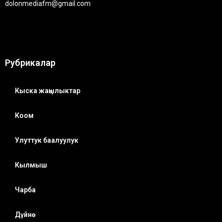
dolonmediafm@gmail.com
Рубрикалар
Кыска жаңылыктар
Коом
Улуттук баалуулук
Кылмыш
Чарба
Дүйнө