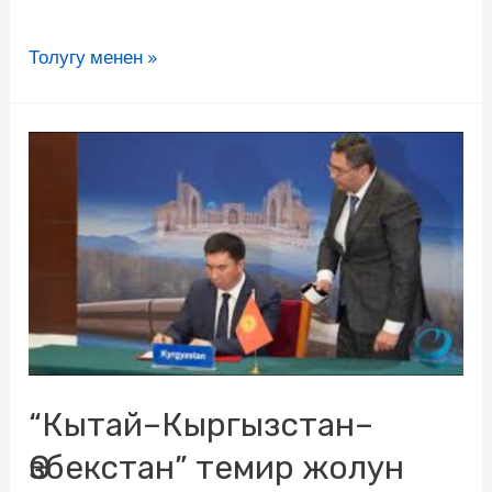
Толугу менен »
“Кытай–Кыргызстан–
Өзбекстан” темир жолун