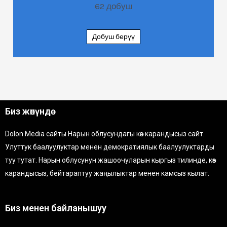
62
добуш
Добуш берүү
Биз жөнүндө
Dolon Media сайты Нарын облусундагы көз карандысыз сайт.
Улуттук баалуулуктар менен демократиялык баалуулуктарды
туу тутат. Нарын облусунун жашоочуларын кыргыз тилинде, көз
карандысыз, бейтараптуу жаңылыктар менен камсыз кылат.
Биз менен байланышуу