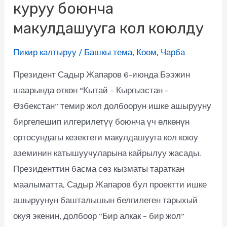
куруу боюнча
макулдашууга кол коюлду
Пикир калтыруу
/
Башкы тема
,
Коом
,
Чарба
Президент Садыр Жапаров 6-июнда Бээжин
шаарында өткөн “Кытай – Кыргызстан –
Өзбекстан” темир жол долбоорун ишке ашырууну
биргелешип илгерилетүү боюнча үч өлкөнүн
ортосундагы кезектеги макулдашууга кол коюу
аземинин катышуучуларына кайрылуу жасады.
Президенттин басма сөз кызматы тараткан
маалыматта, Садыр Жапаров бул проектти ишке
ашыруунун башталышын белгилеген тарыхый
окуя экенин, долбоор “Бир алкак – бир жол”