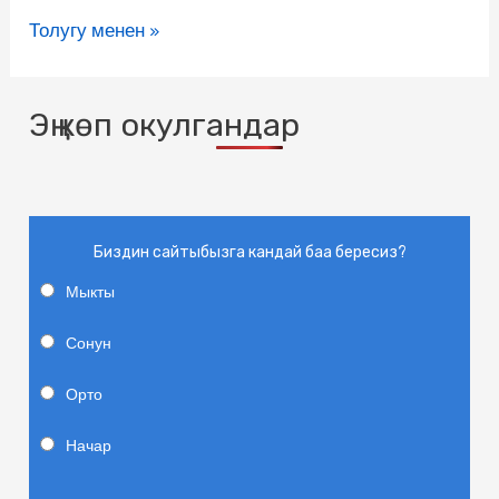
Толугу менен »
Эң көп окулгандар
Биздин сайтыбызга кандай баа бересиз?
Мыкты
Сонун
Орто
Начар