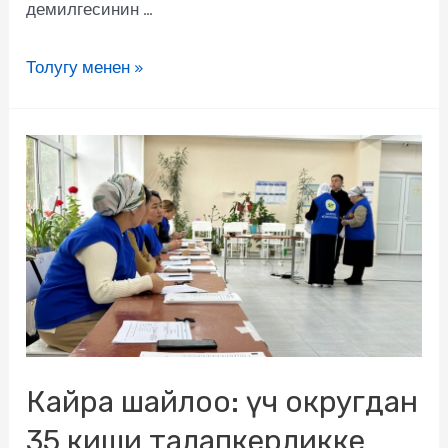
демилгесинин …
Толугу менен »
Кайра шайлоо: үч округдан
35 киши талапкерликке