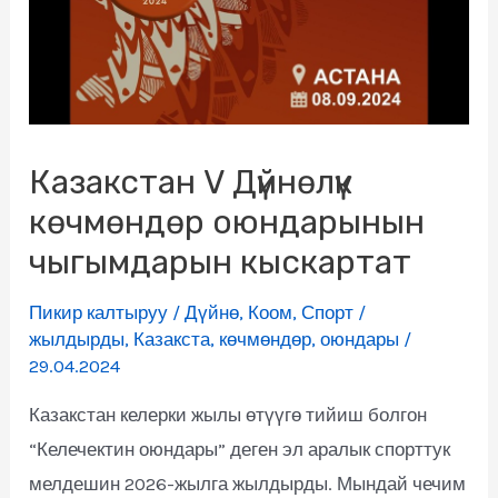
Казакстан V Дүйнөлүк
көчмөндөр оюндарынын
чыгымдарын кыскартат
Пикир калтыруу
/
Дүйнө
,
Коом
,
Спорт
/
жылдырды
,
Казакста
,
көчмөндөр
,
оюндары
/
29.04.2024
Казакстан келерки жылы өтүүгө тийиш болгон
“Келечектин оюндары” деген эл аралык спорттук
мелдешин 2026-жылга жылдырды. Мындай чечим