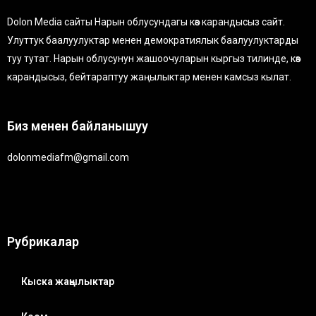
Dolon Media сайты Нарын облусундагы көз карандысыз сайт.
Улуттук баалуулуктар менен демократиялык баалуулуктарды
туу тутат. Нарын облусунун жашоочуларын кыргыз тилинде, көз
карандысыз, бейтараптуу жаңылыктар менен камсыз кылат.
Биз менен байланышуу
dolonmediafm@gmail.com
Рубрикалар
Кыска жаңылыктар