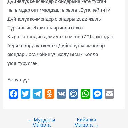
Дүйнөлүк көчмөндөр оюндарына кете турган
чыгымдар оптималдаштырылат.Буга чейин IV
Дүйнөлүк көчмөндөр оюндары 2022-жылы
Түркиянын Изник шаарында өткөн.
Кыргызстандын демилгеси менен 2014-жылдан
бери өткөрүлүп келген Дүйнөлүк көчмөндөр
оюндары ага чейин үч жолу Ысык-Көлдө
уюштурулган.
Бөлүшүү:
F
T
T
O
V
M
W
M
E
a
w
e
d
K
a
h
e
m
c
i
l
n
i
a
s
a
←
Мурдагы
Кийинки
e
t
e
o
l
t
s
i
Макала
Макала
→