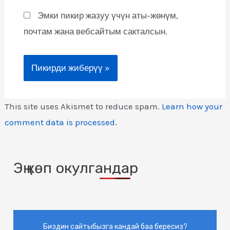
Эмки пикир жазуу үчүн аты-жөнүм,
почтам жана вебсайтым сакталсын.
This site uses Akismet to reduce spam.
Learn how your
comment data is processed
.
Эң көп окулгандар
Биздин сайтыбызга кандай баа бересиз?