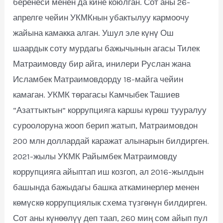
беренеси менен да кине коюлган. Сот аны 26-
апрелге чейин УКМКнын убактылуу кармоочу
жайына камакка алган. Ушул эле күнү Ош
шаардык соту мурдагы бажычынын агасы Тилек
Матраимовду бир айга, инилери Руслан жана
Исламбек Матраимовдорду 18-майга чейин
камаган. УКМК төрагасы Камчыбек Ташиев
“Азаттыктын” коррупцияга каршы күрөш тууралуу
суроолоруна жооп берип жатып, Матраимовдон
200 млн доллардай каражат алынарын билдирген.
2021-жылы УКМК Райымбек Матраимовду
коррупцияга айыптап иш козгоп, ал 2016-жылдын
башында бажыдагы башка аткаминерлер менен
көмүскө коррупциялык схема түзгөнүн билдирген.
Сот аны күнөөлүү деп таап, 260 миң сом айып пул