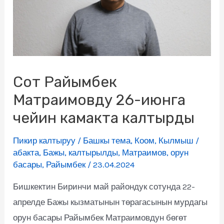
Сот Райымбек
Матраимовду 26-июнга
чейин камакта калтырды
Пикир калтыруу
/
Башкы тема
,
Коом
,
Кылмыш
/
абакта
,
Бажы
,
калтырылды
,
Матраимов
,
орун
басары
,
Райымбек
/
23.04.2024
Бишкектин Биринчи май райондук сотунда 22-
апрелде Бажы кызматынын төрагасынын мурдагы
орун басары Райымбек Матраимовдун бөгөт