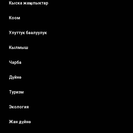
Кыска жаңылыктар
Коом
Улуттук баалуулук
Кылмыш
Чарба
Дүйнө
Туризм
Экология
Жан дүйнө