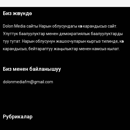
Биз жөнүндө
Dolon Media сайты Нарын облусундагы көз карандысыз сайт.
Улуттук баалуулуктар менен демократиялык баалуулуктарды
туу тутат. Нарын облусунун жашоочуларын кыргыз тилинде, көз
карандысыз, бейтараптуу жаңылыктар менен камсыз кылат.
Биз менен байланышуу
dolonmediafm@gmail.com
Рубрикалар