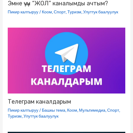
Эмне үчүн “ЖОЛ” каналымды ачтым?
Пикир калтыруу
/
Коом
,
Спорт
,
Туризм
,
Улуттук баалуулук
Телеграм каналдарым
Пикир калтыруу
/
Башкы тема
,
Коом
,
Мультимедиа
,
Спорт
,
Туризм
,
Улуттук баалуулук