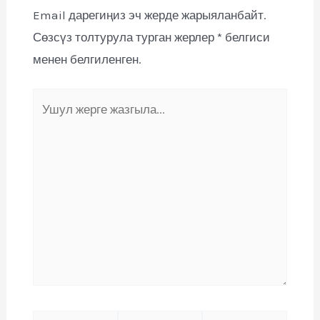
Email дарегиңиз эч жерде жарыяланбайт.
Сөзсүз толтурула турган жерлер
*
белгиси
менен белгиленген.