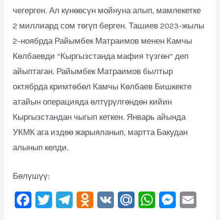
чегерген. Ал күнөөсүн мойнуна алып, мамлекетке
2 миллиард сом төгүп берген. Ташиев 2023-жылы
2-ноябрда Райымбек Матраимов менен Камчы
Көлбаевди “Кыргызстанда мафия түзгөн” деп
айыптаган. Райымбек Матраимов былтыр
октябрда кримтөбөл Камчы Көлбаев Бишкекте
атайын операцияда өлтүрүлгөндөн кийин
Кыргызстандан чыгып кеткен. Январь айында
УКМК ага издөө жарыяланып, мартта Бакудан
алынып келди.
Бөлүшүү:
F
T
T
O
V
M
W
M
E
a
w
e
d
K
a
h
e
m