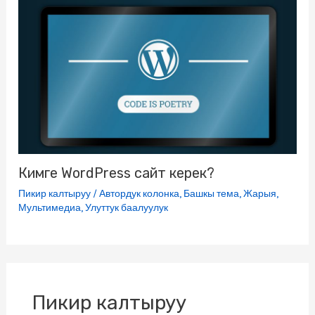
Кимге WordPress сайт керек?
Пикир калтыруу
/
Автордук колонка
,
Башкы тема
,
Жарыя
,
Мультимедиа
,
Улуттук баалуулук
Пикир калтыруу