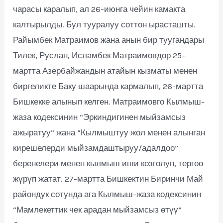
чарасы каралып, ал 26-июнга чейин камакта
калтырылды. Бул тууралуу соттон ырасташты.
Райымбек Матраимов жана анын бир туугандары
Тилек, Руслан, Исламбек Матраимовдор 25-
мартта Азербайжандын атайын кызматы менен
биргеликте Баку шаарында кармалып, 26-мартта
Бишкекке алынып келген. Матраимовго Кылмыш-
жаза кодексинин “Эркиндигинен мыйзамсыз
ажыратуу” жана “Кылмыштуу жол менен алынган
кирешелерди мыйзамдаштыруу/адалдоо”
беренелери менен кылмыш иши козголуп, тергөө
жүрүп жатат. 27-мартта Бишкектин Биринчи Май
райондук сотунда ага Кылмыш-жаза кодексинин
“Мамлекеттик чек арадан мыйзамсыз өтүү”