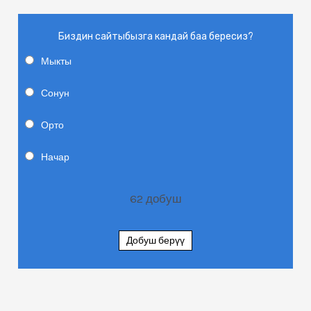
Биздин сайтыбызга кандай баа бересиз?
Мыкты
Сонун
Орто
Начар
62
добуш
Добуш берүү