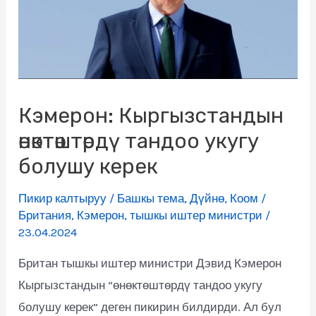
Кэмерон: Кыргызстандын
өнөктөштөрдү тандоо укугу
болушу керек
Пикир калтыруу
/
Башкы тема
,
Дүйнө
,
Коом
/
Британия
,
Кэмерон
,
тышкы иштер министри
/
23.04.2024
Британ тышкы иштер министри Дэвид Кэмерон
Кыргызстандын “өнөктөштөрдү тандоо укугу
болушу керек” деген пикирин билдирди. Ал бул