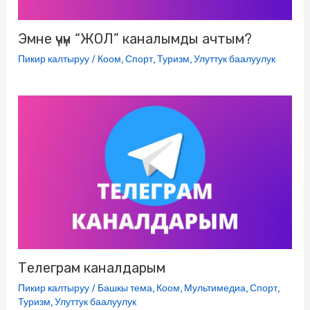
Эмне үчүн “ЖОЛ” каналымды ачтым?
Пикир калтыруу
/
Коом
,
Спорт
,
Туризм
,
Улуттук баалуулук
Телеграм каналдарым
Пикир калтыруу
/
Башкы тема
,
Коом
,
Мультимедиа
,
Спорт
,
Туризм
,
Улуттук баалуулук