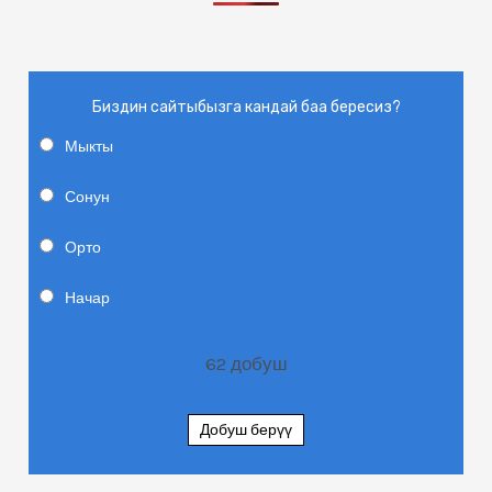
Биздин сайтыбызга кандай баа бересиз?
Мыкты
Сонун
Орто
Начар
62
добуш
Добуш берүү