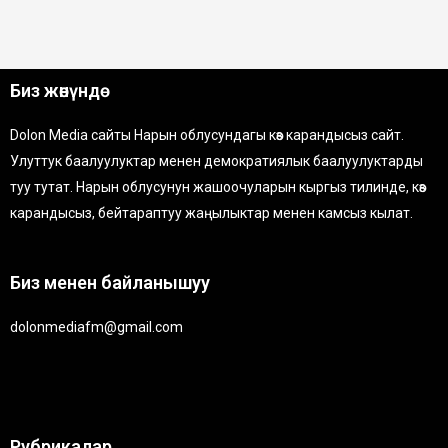
Биз жөнүндө
Dolon Media сайты Нарын облусундагы көз карандысыз сайт.
Улуттук баалуулуктар менен демократиялык баалуулуктарды
туу тутат. Нарын облусунун жашоочуларын кыргыз тилинде, көз
карандысыз, бейтараптуу жаңылыктар менен камсыз кылат.
Биз менен байланышуу
dolonmediafm@gmail.com
Рубрикалар