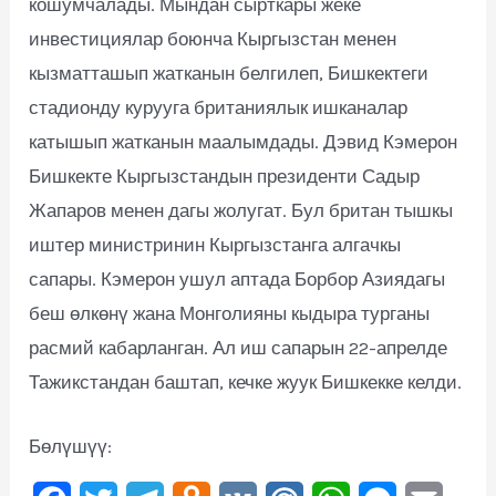
кошумчалады. Мындан сырткары жеке
инвестициялар боюнча Кыргызстан менен
кызматташып жатканын белгилеп, Бишкектеги
стадионду курууга британиялык ишканалар
катышып жатканын маалымдады. Дэвид Кэмерон
Бишкекте Кыргызстандын президенти Садыр
Жапаров менен дагы жолугат. Бул британ тышкы
иштер министринин Кыргызстанга алгачкы
сапары. Кэмерон ушул аптада Борбор Азиядагы
беш өлкөнү жана Монголияны кыдыра турганы
расмий кабарланган. Ал иш сапарын 22-апрелде
Тажикстандан баштап, кечке жуук Бишкекке келди.
Бөлүшүү: