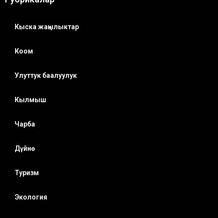
Кыска жаңылыктар
Коом
Улуттук баалуулук
Кылмыш
Чарба
Дүйнө
Туризм
Экология