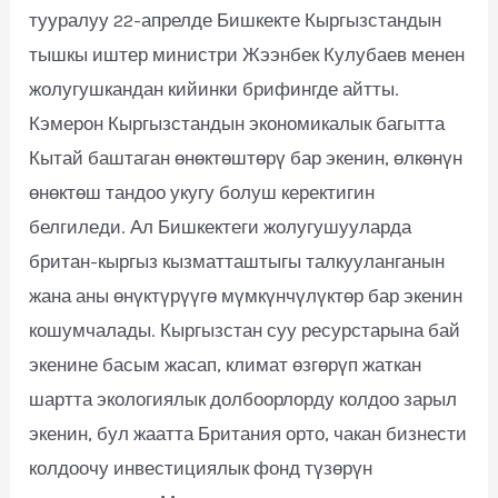
тууралуу 22-апрелде Бишкекте Кыргызстандын
тышкы иштер министри Жээнбек Кулубаев менен
жолугушкандан кийинки брифингде айтты.
Кэмерон Кыргызстандын экономикалык багытта
Кытай баштаган өнөктөштөрү бар экенин, өлкөнүн
өнөктөш тандоо укугу болуш керектигин
белгиледи. Ал Бишкектеги жолугушууларда
британ-кыргыз кызматташтыгы талкууланганын
жана аны өнүктүрүүгө мүмкүнчүлүктөр бар экенин
кошумчалады. Кыргызстан суу ресурстарына бай
экенине басым жасап, климат өзгөрүп жаткан
шартта экологиялык долбоорлорду колдоо зарыл
экенин, бул жаатта Британия орто, чакан бизнести
колдоочу инвестициялык фонд түзөрүн