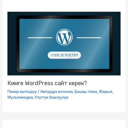
Кимге WordPress сайт керек?
Пикир калтыруу
/
Автордук колонка
,
Башкы тема
,
Жарыя
,
Мультимедиа
,
Улуттук баалуулук