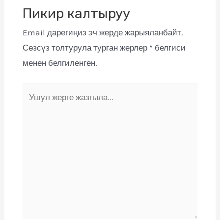
Пикир калтыруу
Email дарегиңиз эч жерде жарыяланбайт.
Сөзсүз толтурула турган жерлер
*
белгиси
менен белгиленген.