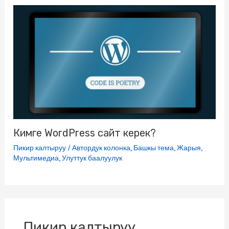
Кимге WordPress сайт керек?
Пикир калтыруу
/
Автордук колонка
,
Башкы тема
,
Жарыя
,
Мультимедиа
,
Улуттук баалуулук
Пикир калтыруу