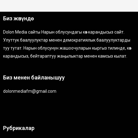
Биз жөнүндө
Dolon Media сайты Нарын облусундагы көз карандысыз сайт.
Улуттук баалуулуктар менен демократиялык баалуулуктарды
туу тутат. Нарын облусунун жашоочуларын кыргыз тилинде, көз
карандысыз, бейтараптуу жаңылыктар менен камсыз кылат.
Биз менен байланышуу
dolonmediafm@gmail.com
Рубрикалар