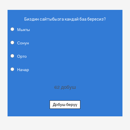
Биздин сайтыбызга кандай баа бересиз?
Мыкты
Сонун
Орто
Начар
62
добуш
Добуш берүү