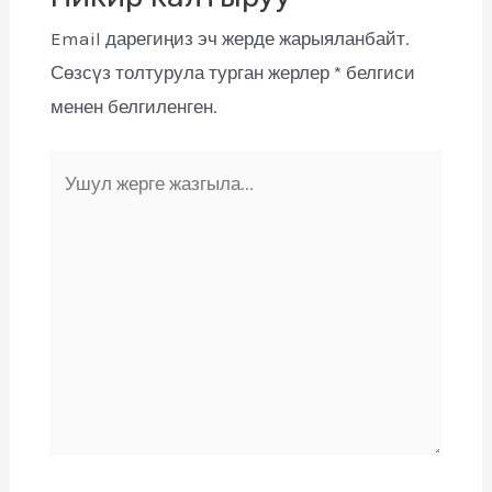
Email дарегиңиз эч жерде жарыяланбайт.
Сөзсүз толтурула турган жерлер
*
белгиси
менен белгиленген.