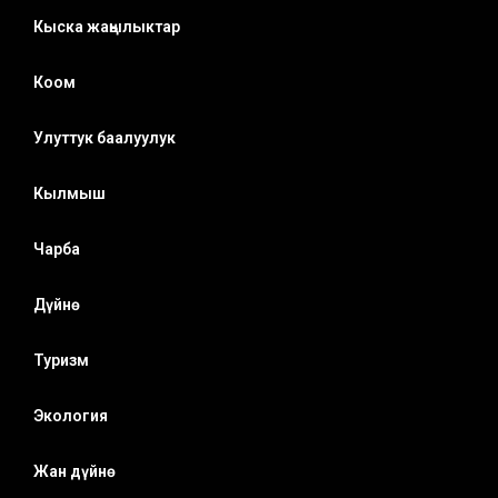
Кыска жаңылыктар
Коом
Улуттук баалуулук
Кылмыш
Чарба
Дүйнө
Туризм
Экология
Жан дүйнө