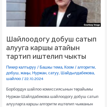
Шайлоодогу добуш сатып
алууга каршы атайын
тартип иштелип чыкты
Пикир калтыруу
/
Башкы тема
,
Коом
/
алгоритм
,
добуш
,
жаңы
,
Нуржан
,
сатуу
,
Шайдылдабекова
,
шайлоо
/
22.10.2024
Борбордук шайлоо комиссиясынын төрайымы
Нуржан Шайлдабекова шайлоодогу добуш сатып
алууларга каршы алгоритм иштелип чыкканын