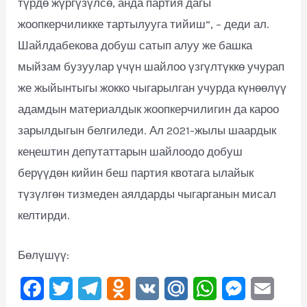
түрдө жүргүзүлсө, анда партия дагы
жоопкерчиликке тартылууга тийиш”, – деди ал.
Шайлдабекова добуш сатып алуу же башка
мыйзам бузуулар үчүн шайлоо үзгүлтүккө учурап
же жыйынтыгы жокко чыгарылган учурда күнөөлүү
адамдын материалдык жоопкерчилигин да кароо
зарылдыгын белгиледи. Ал 2021-жылы шаардык
кеңештин депутаттарын шайлоодо добуш
берүүдөн кийин беш партия квотага ылайык
түзүлгөн тизмеден аялдарды чыгарганын мисал
келтирди.
Бөлүшүү:
F
T
T
O
V
M
W
M
E