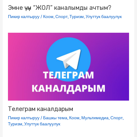
Эмне үчүн “ЖОЛ” каналымды ачтым?
Пикир калтыруу
/
Коом
,
Спорт
,
Туризм
,
Улуттук баалуулук
Телеграм каналдарым
Пикир калтыруу
/
Башкы тема
,
Коом
,
Мультимедиа
,
Спорт
,
Туризм
,
Улуттук баалуулук