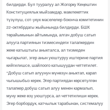
билдирди. Бул тууралуу ал Жогорку Кеңештин
Конституциялык мыйзамдар, мамлекеттик
түзүлүш, сот-укук маселелер боюнча комитетинин
22-октябрдагы жыйынында билдирди. БШК
төрайымынын айтымында, алгач добуш сатып
алууга партиянын тизмесиндеги талапкердин
жеке катыштыгы аныкталса, ал тизмеден
чыгарылат, эгер анын уюштуруу иштерине партия
кийгилишсе, шайлоого катышуудан четтетилет.
“Добуш сатып алуунун мүнөзүн аныктап, карап
чыгышыбыз керек. Эгер партиядан көрсөтүлгөн
талапкер добуш сатып алуу менен кармалып,
муну жеке өзү уюштурса, ал четтетилиши керек.
Эгер борбордук, катчылык тарабынан, системалуу