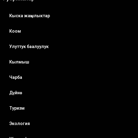
Кыска жаңылыктар
Коом
Улуттук баалуулук
Кылмыш
Чарба
Дүйнө
Туризм
Экология