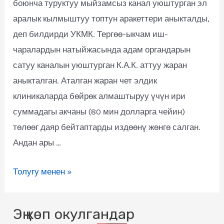
боюнча туруктуу мыйзамсыз канал уюштурган эл
аралык кылмыштуу топтун аракеттери аныкталды,
деп билдирди УКМК. Тергөө-ыкчам иш-
чаралардын натыйжасында адам органдарын
сатуу каналын уюштурган К.А.К. аттуу жаран
аныкталган. Аталган жаран чет элдик
клиникаларда бөйрөк алмаштыруу үчүн ири
суммадагы акчаны (80 мин долларга чейин)
төлөөг даяр бейтаптарды издөөнү жөнгө салган.
Андан ары …
Толугу менен »
Эң көп окулгандар