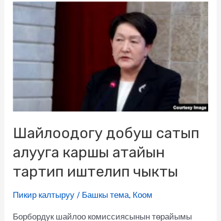
Шайлоодогу добуш сатып
алууга каршы атайын
тартип иштелип чыкты
Пикир калтыруу
/
Башкы тема
,
Коом
Борбордук шайлоо комиссиясынын төрайымы