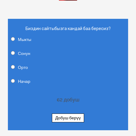
Биздин сайтыбызга кандай баа бересиз?
Мыкты
Сонун
Орто
Начар
62
добуш
Добуш берүү