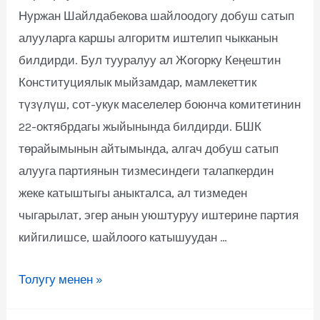
Нуржан Шайлдабекова шайлоодогу добуш сатып
алууларга каршы алгоритм иштелип чыкканын
билдирди. Бул тууралуу ал Жогорку Кеңештин
Конституциялык мыйзамдар, мамлекеттик
түзүлүш, сот-укук маселелер боюнча комитетинин
22-октябрдагы жыйынында билдирди. БШК
төрайымынын айтымында, алгач добуш сатып
алууга партиянын тизмесиндеги талапкердин
жеке катыштыгы аныкталса, ал тизмеден
чыгарылат, эгер анын уюштуруу иштерине партия
кийгилишсе, шайлоого катышуудан …
Толугу менен »