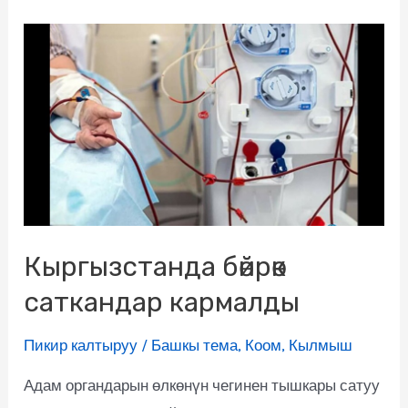
Кыргызстанда бөйрөк
саткандар кармалды
Пикир калтыруу
/
Башкы тема
,
Коом
,
Кылмыш
Адам органдарын өлкөнүн чегинен тышкары сатуу