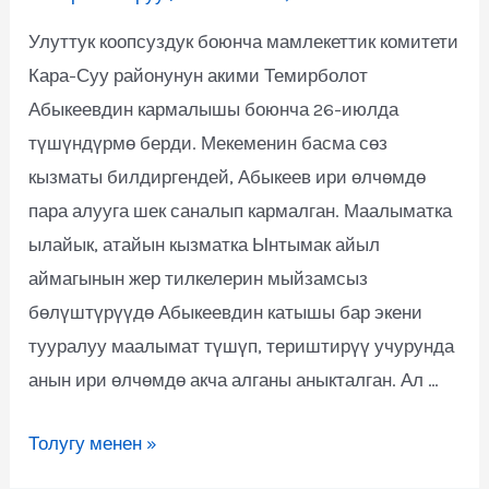
Улуттук коопсуздук боюнча мамлекеттик комитети
Кара-Суу районунун акими Темирболот
Абыкеевдин кармалышы боюнча 26-июлда
түшүндүрмө берди. Мекеменин басма сөз
кызматы билдиргендей, Абыкеев ири өлчөмдө
пара алууга шек саналып кармалган. Маалыматка
ылайык, атайын кызматка Ынтымак айыл
аймагынын жер тилкелерин мыйзамсыз
бөлүштүрүүдө Абыкеевдин катышы бар экени
тууралуу маалымат түшүп, териштирүү учурунда
анын ири өлчөмдө акча алганы аныкталган. Ал …
Толугу менен »