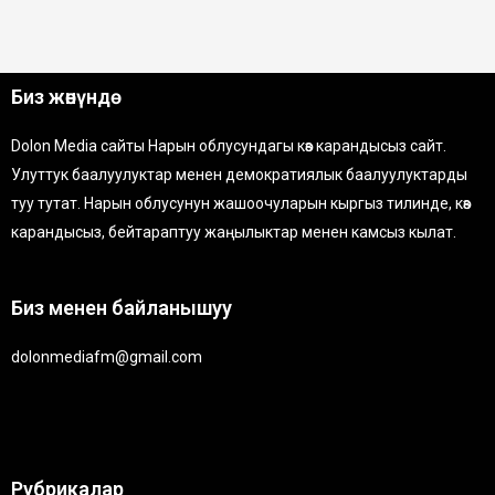
Биз жөнүндө
Dolon Media сайты Нарын облусундагы көз карандысыз сайт.
Улуттук баалуулуктар менен демократиялык баалуулуктарды
туу тутат. Нарын облусунун жашоочуларын кыргыз тилинде, көз
карандысыз, бейтараптуу жаңылыктар менен камсыз кылат.
Биз менен байланышуу
dolonmediafm@gmail.com
Рубрикалар