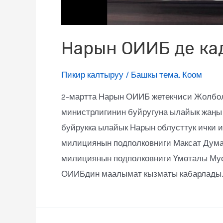
Нарын ОИИБ де ка
Пикир калтыруу
/
Башкы тема
,
Коом
2-мартта Нарын ОИИБ жетекчиси Жолбол
министрлигинин буйругуна ылайык жаңы 
буйрукка ылайык Нарын облусттук ички
милициянын подполковниги Максат Дума
милициянын подполковниги Үмөталы Му
ОИИБдин маалымат кызматы кабарлады