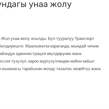
ундагы унаа жолу
-Жол унаа жолу ачылды. Бул тууралуу Транспорт
билдиришти. Маалыматка караганда, мындай чечим
райондук администрация өкүлдөрүнөн жана
ссия түзүлүп, кароо жүргүзүлгөндөн кийин кабыл
 ишканасы тарабынан жолду тазалоо, кеңейтүү жана