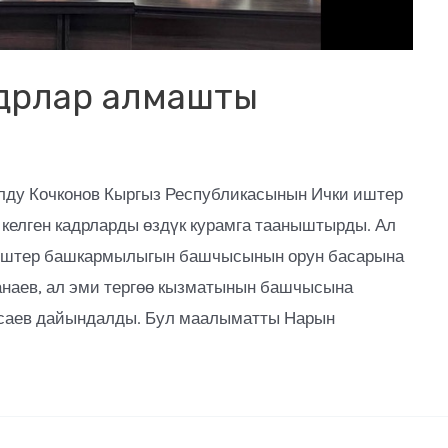
дрлар алмашты
ду Кочконов Кыргыз Республикасынын Ички иштер
келген кадрларды өздүк курамга тааныштырды. Ал
 иштер башкармылыгын башчысынын орун басарына
наев, ал эми тергөө кызматынын башчысына
саев дайындалды. Бул маалыматты Нарын
.