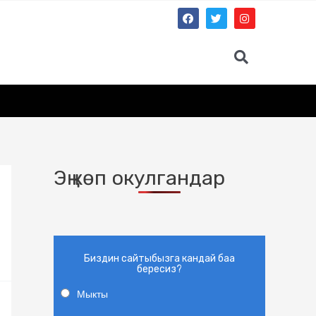
Эң көп окулгандар
Биздин сайтыбызга кандай баа
бересиз?
Мыкты