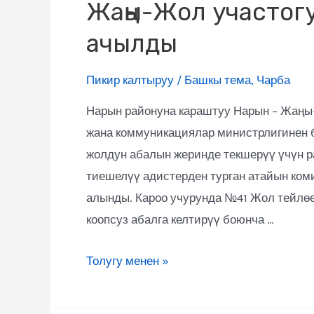
Жаңы-Жол участог
ачылды
Пикир калтыруу
/
Башкы тема
,
Чарба
Нарын районуна караштуу Нарын – Жаңы
жана коммуникациялар министрлигинен 
жолдун абалын жеринде текшерүү үчүн 
тиешелүү адистерден турган атайын коми
алынды. Кароо учурунда №41 Жол тейлөө
коопсуз абалга келтирүү боюнча …
Толугу менен »