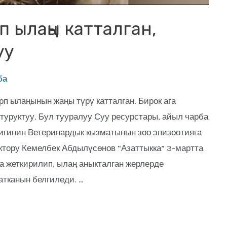
 ылаңы катталган,
уу
ба
 ылаңынын жаңы түрү катталган. Бирок ага
туруктуу. Бул тууралуу Суу ресурстары, айыл чарба
игинин Ветеринардык кызматынын зоо эпизоотияга
тору Кемелбек Абдылүсөнов “Азаттыкка” 3-мартта
а жеткирилип, ылаң аныкталган жерлерде
атканын белгиледи. …