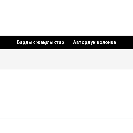
Бардык жаңылыктар
Автордук колонка