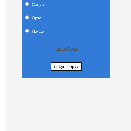
Сонун
Орто
Начар
62
добуш
Добуш берүү