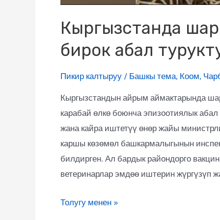
Кыргызстанда шарп
бирок абал турукт
Пикир калтыруу
/
Башкы тема
,
Коом
,
Чар
Кыргызстандын айрым аймактарында шарп
карабай өлкө боюнча эпизоотиялык абал 
жана кайра иштетүү өнөр жайы министрл
каршы көзөмөл башкармалыгынын инспек
билдирген. Ал бардык райондорго вакцин
ветеринарлар эмдөө иштерин жүргүзүп ж
Толугу менен »