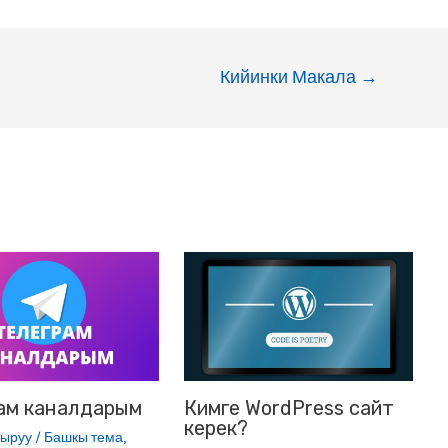
s
a
s
i
Кийинки Макала
→
e
l
n
g
e
r
ам каналдарым
Кимге WordPress сайт
керек?
тыруу
/
Башкы тема
,