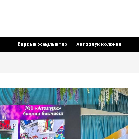
Бардык жаңылыктар
Автордук колонка