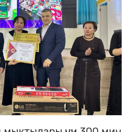
мыктылары үчүн 300 миң