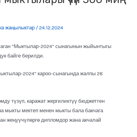
ка жаңылыктар
/
24.12.2024
аган “Мыктылар-2024” сынагынын жыйынтыгы
ук байге берилди.
ыктылар-2024” кароо-сынагында жалпы 28
мду түзүп, каражат жергиликтүү бюджеттен
на мыкты мектеп менен мыкты бала бакчага
ган жеңүүчүлөргө дипломдор жана акчалай