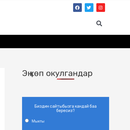
Эң көп окулгандар
Биздин сайтыбызга кандай баа
бересиз?
Мыкты