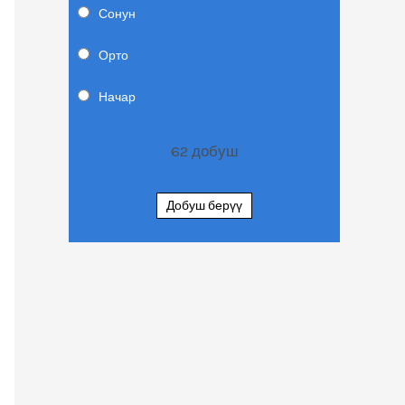
Сонун
Орто
Начар
62
добуш
Добуш берүү