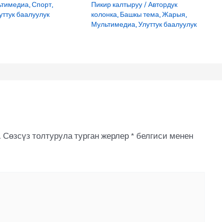
ьтимедиа
,
Спорт
,
Пикир калтыруу
/
Автордук
уттук баалуулук
колонка
,
Башкы тема
,
Жарыя
,
Мультимедиа
,
Улуттук баалуулук
.
Сөзсүз толтурула турган жерлер
*
белгиси менен