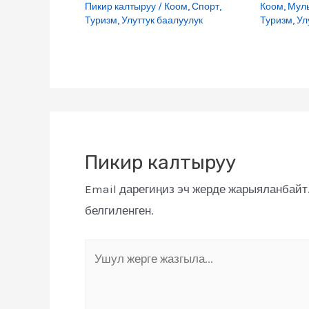
Пикир калтыруу
/
Коом
,
Спорт
,
Коом
,
Мул
Туризм
,
Улуттук баалуулук
Туризм
,
Ул
Пикир калтыруу
Email дарегиңиз эч жерде жарыяланбайт
белгиленген.