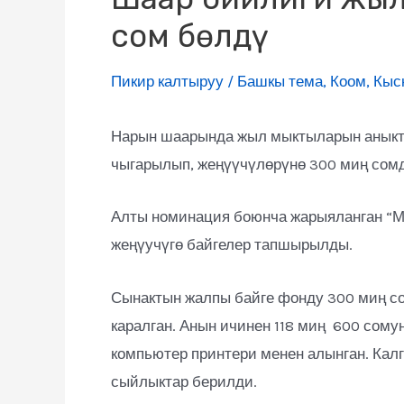
сом бөлдү
Пикир калтыруу
/
Башкы тема
,
Коом
,
Кыс
Нарын шаарында жыл мыктыларын аныкт
чыгарылып, жеңүүчүлөрүнө 300 миң сомд
Алты номинация боюнча жарыяланган “М
жеңүучүгө байгелер тапшырылды.
Сынактын жалпы байге фонду 300 миң со
каралган. Анын ичинен 118 миң 600 сому
компьютер принтери менен алынган. Кал
сыйлыктар берилди.