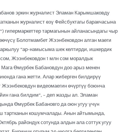
абанов эркин журналист Эламан Карымшаковду
 жатканын журналист өзү Фейсбуктагы баракчасына
я”) гипермаркеттер тармагынын айланасындагы чыр
дөөчүсү Болотмамбет Жээнбековдон алган маеги
т аркылуу “ар-намысыма шек келтирди, ишкердик
 сом, Жээнбековдон 1 млн сом моралдык
. Мага Өмүрбек Бабановдун доо арыз менен
июнда гана жетти. Алар жиберген билдирүү
т Жээнбековдун видеомаегин өчүртүү боюнча
йин гана билдим”, – деп жазды ал. Эламан
ында Өмүрбек Бабановго да оюн угуу үчүн
аш тартканын кошумчалады. Анын айтымында,
ктябрь райондук сотунда алдын ала соттук угуу
атат. Биринчи отурум 24-июлга белгиленген.