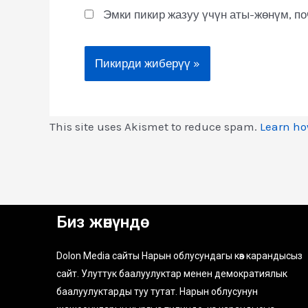
Эмки пикир жазуу үчүн аты-жөнүм, п
This site uses Akismet to reduce spam.
Learn ho
Биз жөнүндө
Dolon Media сайты Нарын облусундагы көз карандысыз
сайт. Улуттук баалуулуктар менен демократиялык
баалуулуктарды туу тутат. Нарын облусунун