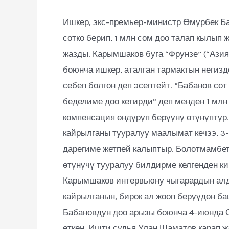
Ишкер, экс-премьер-министр Өмүрбек Б
сотко берип, 1 млн сом доо талап кылып
жазды. Карымшаков буга “Фрунзе” (“Ази
боюнча ишкер, аталган тармактын негиз
себеп болгон деп эсептейт. “Бабанов со
беделиме доо кетирди” деп менден 1 млн
компенсация өндүрүп берүүнү өтүнүптүр
кайрылганы тууралуу маалымат кечээ, 3-
дарегиме жетпей калыптыр. Болотмамбе
өтүнүчү тууралуу билдирме келгенден ки
Карымшаков интервьюну чыгарардын алд
кайрылганын, бирок ал жооп берүүдөн б
Бабановдун доо арызы боюнча 4-июнда О
өткөн. Ишти судья Улан Шаматов карап ж