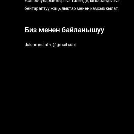
жашоочуларын кыргыз тилинде, көз карандысыз,
бейтараптуу жаңылыктар менен камсыз кылат.
Биз менен байланышуу
dolonmediafm@gmail.com