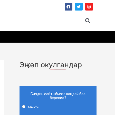
Эң көп окулгандар
Биздин сайтыбызга кандай баа
бересиз?
Мыкты