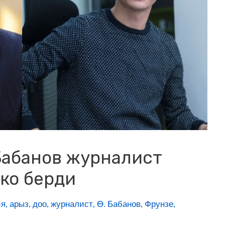
Бабанов журналист
ко берди
ия
,
арыз
,
доо
,
журналист
,
Ө. Бабанов
,
Фрунзе
,