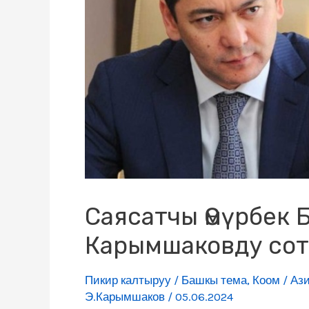
Саясатчы Өмүрбек 
Карымшаковду сот
Пикир калтыруу
/
Башкы тема
,
Коом
/
Аз
Э.Карымшаков
/
05.06.2024