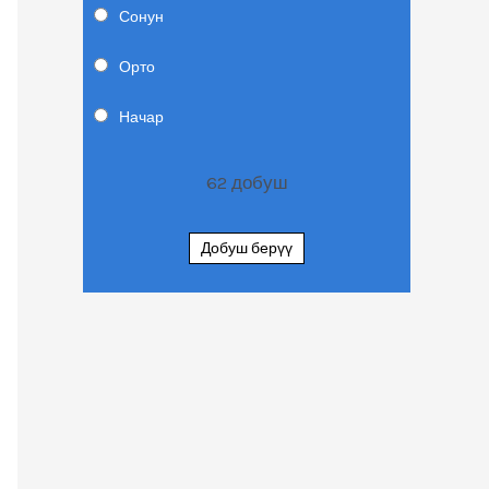
Сонун
Орто
Начар
62
добуш
Добуш берүү