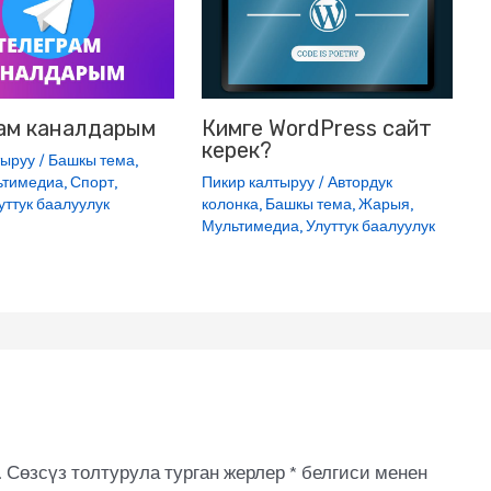
ам каналдарым
Кимге WordPress сайт
керек?
тыруу
/
Башкы тема
,
ьтимедиа
,
Спорт
,
Пикир калтыруу
/
Автордук
уттук баалуулук
колонка
,
Башкы тема
,
Жарыя
,
Мультимедиа
,
Улуттук баалуулук
.
Сөзсүз толтурула турган жерлер
*
белгиси менен