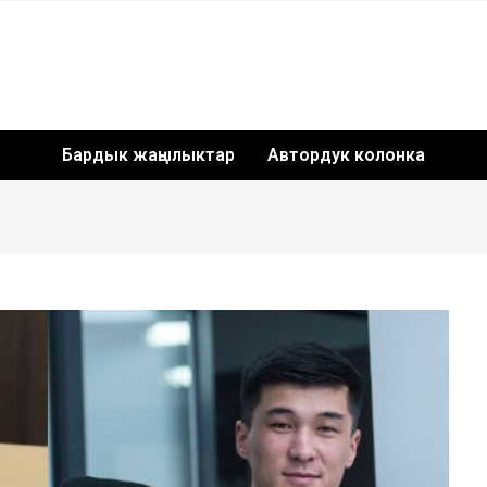
Бардык жаңылыктар
Автордук колонка