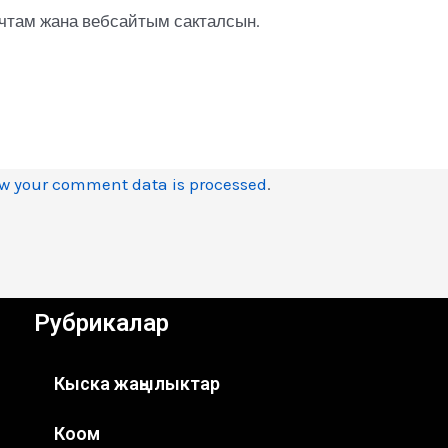
очтам жана вебсайтым сакталсын.
w your comment data is processed
.
Рубрикалар
Кыска жаңылыктар
Коом