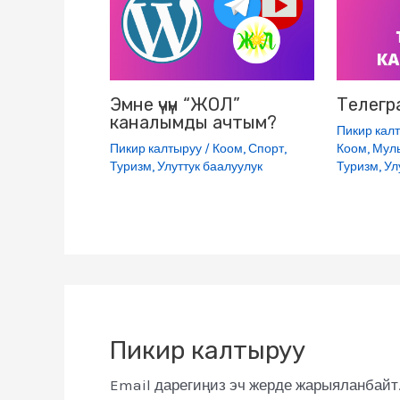
k
i
Эмне үчүн “ЖОЛ”
Телегр
каналымды ачтым?
Пикир кал
Пикир калтыруу
/
Коом
,
Спорт
,
Коом
,
Мул
Туризм
,
Улуттук баалуулук
Туризм
,
Ул
Пикир калтыруу
Email дарегиңиз эч жерде жарыяланбайт