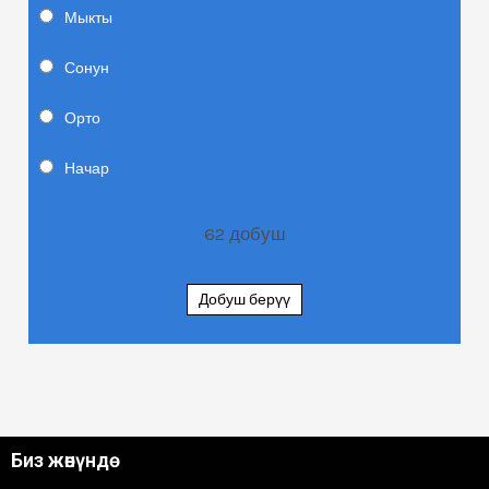
Мыкты
Сонун
Орто
Начар
62
добуш
Добуш берүү
Биз жөнүндө