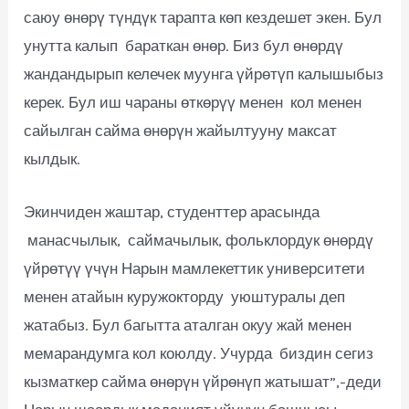
саюу өнөрү түндүк тарапта көп кездешет экен. Бул
унутта калып бараткан өнөр. Биз бул өнөрдү
жандандырып келечек муунга үйрөтүп калышыбыз
керек. Бул иш чараны өткөрүү менен кол менен
сайылган сайма өнөрүн жайылтууну максат
кылдык.
Экинчиден жаштар, студенттер арасында
манасчылык, саймачылык, фольклордук өнөрдү
үйрөтүү үчүн Нарын мамлекеттик университети
менен атайын куружокторду уюштуралы деп
жатабыз. Бул багытта аталган окуу жай менен
мемарандумга кол коюлду. Учурда биздин сегиз
кызматкер сайма өнөрүн үйрөнүп жатышат”,-деди