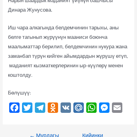
Нарын шаардык маданият үйүнүн башчысы
Динара Жунусова.
Иш чара алкагында белдемчинин тарыхы, аны
белге тагынып жүрүүнүн мааниси боюнча
маалыматтар берилип, белдемчинин нукура жана
заманбап түрүн кийген айымдардын жүрүшү өтүп,
маданият кызматкерлеринин ыр-күүлөрү менен
коштолду.
Бөлүшүү:
F
T
T
O
V
M
W
M
E
a
w
e
d
K
a
h
e
m
c
i
l
n
i
a
s
a
←
Мурдагы
Кийинки