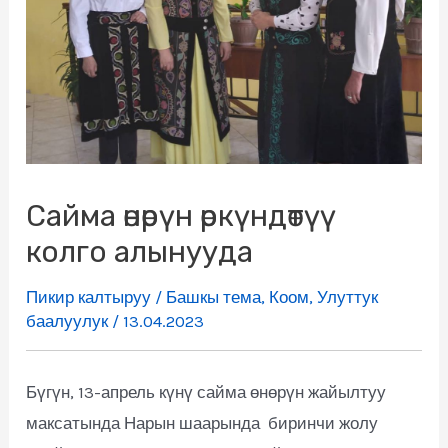
Сайма өнөрүн өркүндөтүү
колго алынууда
Пикир калтыруу
/
Башкы тема
,
Коом
,
Улуттук
баалуулук
/
13.04.2023
Бүгүн, 13-апрель күнү сайма өнөрүн жайылтуу
максатында Нарын шаарында биринчи жолу