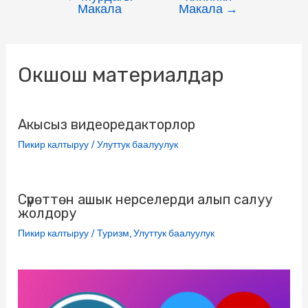
e
t
e
o
l
t
s
i
Макала
Макала
→
b
t
g
k
.
s
e
l
o
e
r
l
R
A
n
Окшош материалдар
o
r
a
a
u
p
g
k
m
s
p
e
s
r
Акысыз видеоредакторлор
n
Пикир калтыруу
/
Улуттук баалуулук
i
k
Сүрөттөн ашык нерселерди алып салуу
жолдору
i
Пикир калтыруу
/
Туризм
,
Улуттук баалуулук