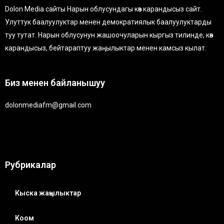
Dolon Media сайты Нарын облусундагы көз карандысыз сайт.
Улуттук баалуулуктар менен демократиялык баалуулуктарды
туу тутат. Нарын облусунун жашоочуларын кыргыз тилинде, көз
карандысыз, бейтараптуу жаңылыктар менен камсыз кылат.
Биз менен байланышуу
dolonmediafm@gmail.com
Рубрикалар
Кыска жаңылыктар
Коом