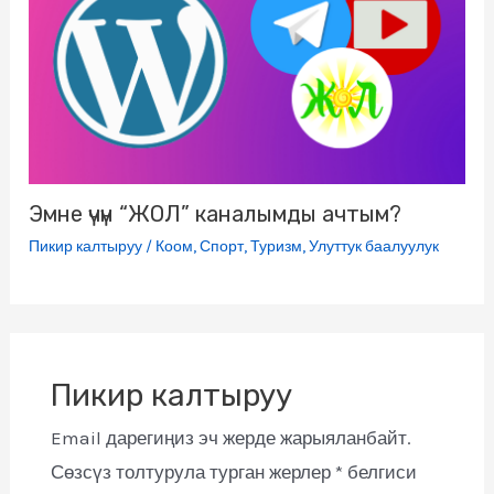
Эмне үчүн “ЖОЛ” каналымды ачтым?
Пикир калтыруу
/
Коом
,
Спорт
,
Туризм
,
Улуттук баалуулук
Пикир калтыруу
Email дарегиңиз эч жерде жарыяланбайт.
Сөзсүз толтурула турган жерлер
*
белгиси