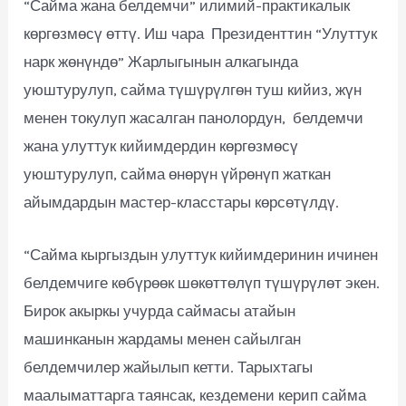
“Сайма жана белдемчи” илимий-практикалык
көргөзмөсү өттү. Иш чара Президенттин “Улуттук
нарк жөнүндө” Жарлыгынын алкагында
уюштурулуп, сайма түшүрүлгөн туш кийиз, жүн
менен токулуп жасалган панолордун, белдемчи
жана улуттук кийимдердин көргөзмөсү
уюштурулуп, сайма өнөрүн үйрөнүп жаткан
айымдардын мастер-класстары көрсөтүлдү.
“Сайма кыргыздын улуттук кийимдеринин ичинен
белдемчиге көбүрөөк шөкөттөлүп түшүрүлөт экен.
Бирок акыркы учурда саймасы атайын
машинканын жардамы менен сайылган
белдемчилер жайылып кетти. Тарыхтагы
маалыматтарга таянсак, кездемени керип сайма