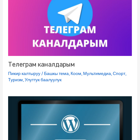
Телеграм каналдарым
Пикир калтыруу
/
Башкы тема
,
Коом
,
Мультимедиа
,
Спорт
,
Туризм
,
Улуттук баалуулук