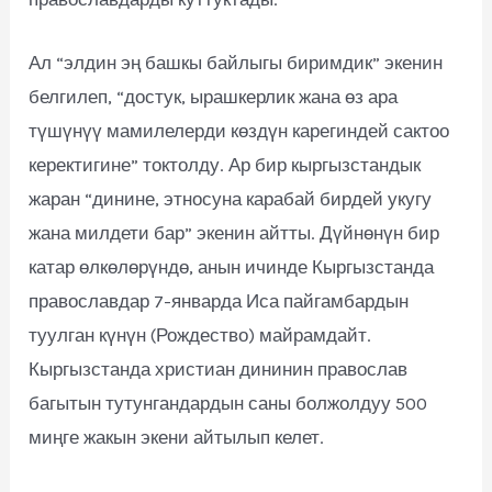
Ал “элдин эң башкы байлыгы биримдик” экенин
белгилеп, “достук, ырашкерлик жана өз ара
түшүнүү мамилелерди көздүн карегиндей сактоо
керектигине” токтолду. Ар бир кыргызстандык
жаран “динине, этносуна карабай бирдей укугу
жана милдети бар” экенин айтты. Дүйнөнүн бир
катар өлкөлөрүндө, анын ичинде Кыргызстанда
православдар 7-январда Иса пайгамбардын
туулган күнүн (Рождество) майрамдайт.
Кыргызстанда христиан дининин православ
багытын тутунгандардын саны болжолдуу 500
миңге жакын экени айтылып келет.