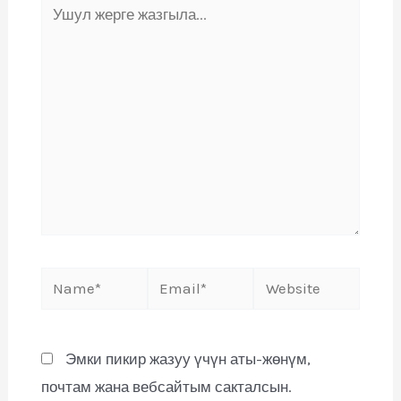
Эмки пикир жазуу үчүн аты-жөнүм,
почтам жана вебсайтым сакталсын.