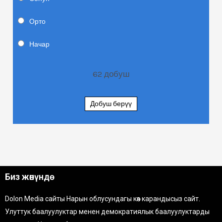
Орто
Начар
62
добуш
Добуш берүү
Биз жөнүндө
Dolon Media сайты Нарын облусундагы көз карандысыз сайт.
Улуттук баалуулуктар менен демократиялык баалуулуктарды