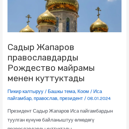
Садыр Жапаров
православдарды
Рождество майрамы
менен куттуктады
Пикир калтыруу
/
Башкы тема
,
Коом
/
Иса
пайгамбар
,
православ
,
президент
/
08.01.2024
Президент Садыр Жапаров Иса пайгамбардын
туулган күнүнө байланыштуу өлкөдөгү
православдарды куттуктады.