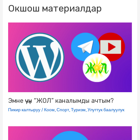
Окшош материалдар
o
r
a
a
u
p
g
k
m
s
p
e
s
r
n
i
k
i
Эмне үчүн “ЖОЛ” каналымды ачтым?
Пикир калтыруу
/
Коом
,
Спорт
,
Туризм
,
Улуттук баалуулук