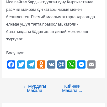
Иса пайгамбардын туулган күнү Кыргызстанда
расмий майрам күн катары кызыл менен
белгиленген. Расмий маалыматтарга караганда,
өлкөдө ушул тапта православ, католик
багытындагы 50дөн ашык диний мекеме иш
жүргүзөт.
Бөлүшүү:
F
T
T
O
V
M
W
M
E
a
w
e
d
K
a
h
e
m
c
i
l
n
i
a
s
a
←
Мурдагы
Кийинки
e
t
e
o
l
t
s
i
Макала
Макала
→
b
t
g
k
.
s
e
l
o
e
r
l
R
A
n