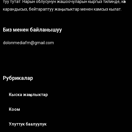
туу тутат. Нарын облусунун жашоочуларын кыргыз тилинде, көз
карандысыз, бейтараптуу жаңылыктар менен камсыз кылат.
Биз менен байланышуу
dolonmediafm@gmail.com
Рубрикалар
Кыска жаңылыктар
Коом
Улуттук баалуулук