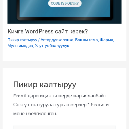
Кимге WordPress сайт керек?
Пикир калтыруу
/
Автордук колонка
,
Башкы тема
,
Жарыя
,
Мультимедиа
,
Улуттук баалуулук
Пикир калтыруу
Email дарегиңиз эч жерде жарыяланбайт.
Сөзсүз толтурула турган жерлер
*
белгиси
менен белгиленген.