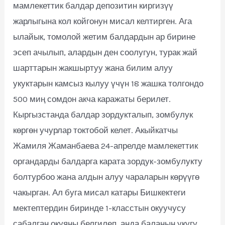
мамлекеттик балдар депозитин киргизүү
жарлыгына кол койгонун мисал келтирген. Ага
ылайык, томолой жетим балдардын ар бирине
эсеп ачылып, алардын ден соолугун, турак жай
шарттарын жакшыртуу жана билим алуу
укуктарын камсыз кылуу үчүн 18 жашка толгондо
500 миң сомдон акча каражаты берилет.
Кыргызстанда балдар зордукталып, зомбулук
көргөн учурлар токтобой келет. Акыйкатчы
Жамиля Жаманбаева 24-апрелде мамлекеттик
органдарды балдарга карата зордук-зомбулукту
болтурбоо жана алдын алуу чараларын көрүүгө
чакырган. Ал буга мисал катары Бишкектеги
мектептердин биринде 1-класстын окуучусу
сабалган окуяны белгилеп, анда баланын укугу