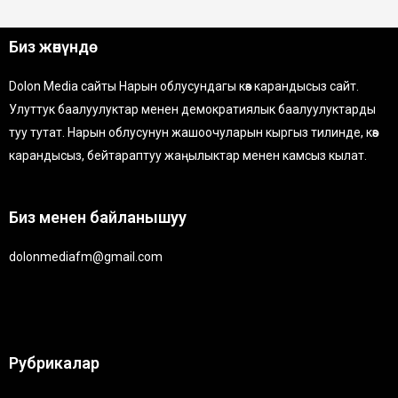
Биз жөнүндө
Dolon Media сайты Нарын облусундагы көз карандысыз сайт.
Улуттук баалуулуктар менен демократиялык баалуулуктарды
туу тутат. Нарын облусунун жашоочуларын кыргыз тилинде, көз
карандысыз, бейтараптуу жаңылыктар менен камсыз кылат.
Биз менен байланышуу
dolonmediafm@gmail.com
Рубрикалар