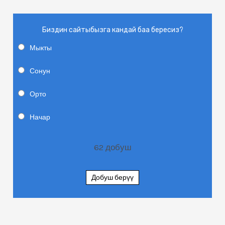
Биздин сайтыбызга кандай баа бересиз?
Мыкты
Сонун
Орто
Начар
62
добуш
Добуш берүү