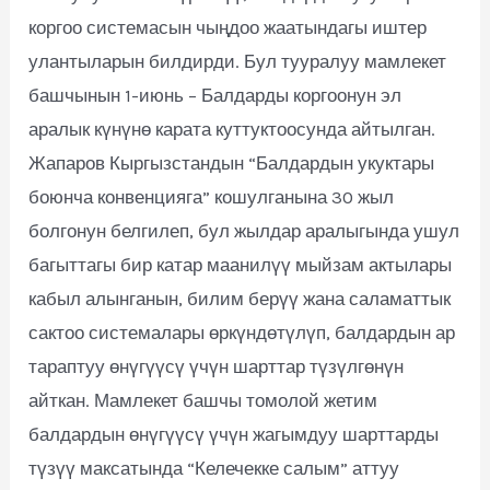
коргоо системасын чыңдоо жаатындагы иштер
улантыларын билдирди. Бул тууралуу мамлекет
башчынын 1-июнь – Балдарды коргоонун эл
аралык күнүнө карата куттуктоосунда айтылган.
Жапаров Кыргызстандын “Балдардын укуктары
боюнча конвенцияга” кошулганына 30 жыл
болгонун белгилеп, бул жылдар аралыгында ушул
багыттагы бир катар маанилүү мыйзам актылары
кабыл алынганын, билим берүү жана саламаттык
сактоо системалары өркүндөтүлүп, балдардын ар
тараптуу өнүгүүсү үчүн шарттар түзүлгөнүн
айткан. Мамлекет башчы томолой жетим
балдардын өнүгүүсү үчүн жагымдуу шарттарды
түзүү максатында “Келечекке салым” аттуу