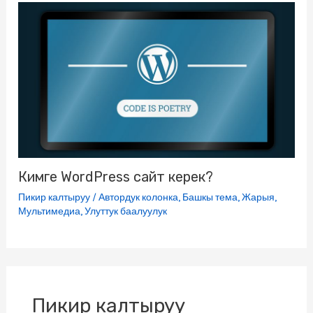
Кимге WordPress сайт керек?
Пикир калтыруу
/
Автордук колонка
,
Башкы тема
,
Жарыя
,
Мультимедиа
,
Улуттук баалуулук
Пикир калтыруу