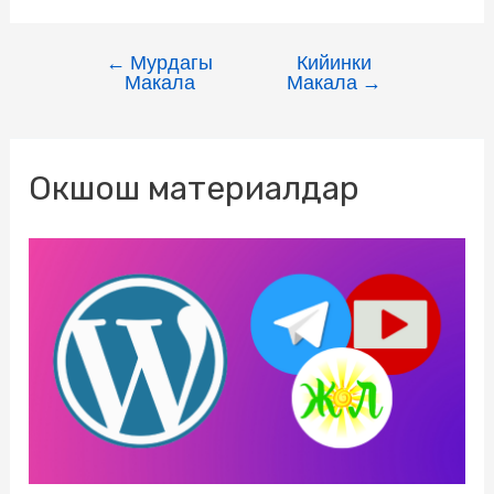
c
i
l
n
i
a
s
a
←
Мурдагы
Кийинки
e
t
e
o
l
t
s
i
Макала
Макала
→
b
t
g
k
.
s
e
l
o
e
r
l
R
A
n
Окшош материалдар
o
r
a
a
u
p
g
k
m
s
p
e
s
r
n
i
k
i