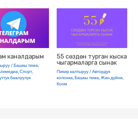
ам каналдарым
55 сөздөн турган кыска
чыгармаларга сынак
тыруу
/
Башкы тема
,
ьтимедиа
,
Спорт
,
Пикир калтыруу
/
Автордук
уттук баалуулук
колонка
,
Башкы тема
,
Жан дүйнө
,
Коом