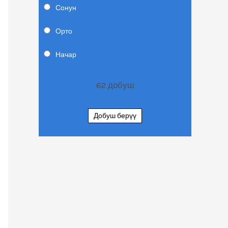
Сонун
Орто
Начар
62
добуш
Добуш берүү