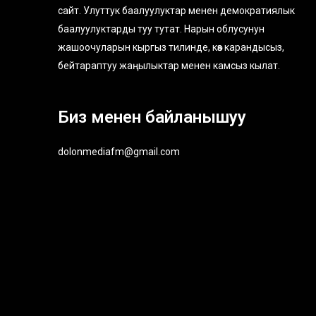
сайт. Улуттук баалуулуктар менен демократиялык
баалуулуктарды туу тутат. Нарын облусунун
жашоочуларын кыргыз тилинде, көз карандысыз,
бейтараптуу жаңылыктар менен камсыз кылат.
Биз менен байланышуу
dolonmediafm@gmail.com