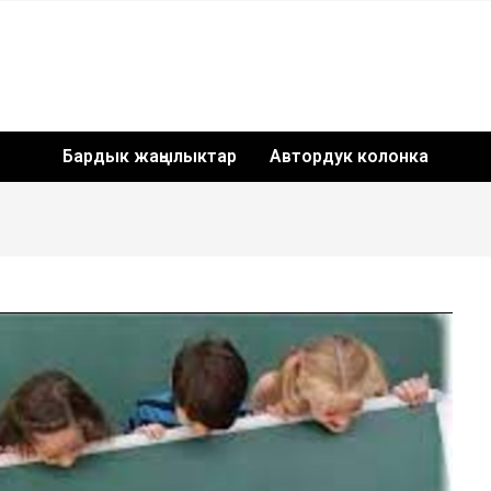
Бардык жаңылыктар
Автордук колонка