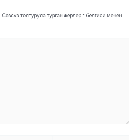
.
Сөзсүз толтурула турган жерлер
*
белгиси менен