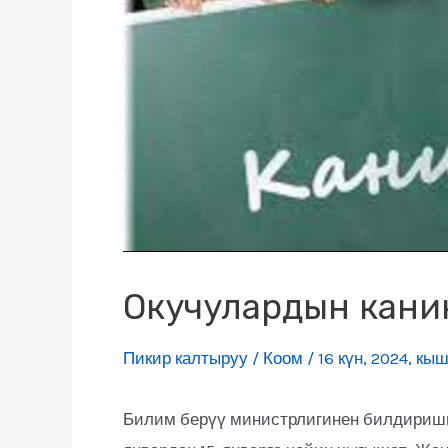
Окучулардын канику
Пикир калтыруу
/
Коом
/
16 күн
,
2024
,
кыш
Билим берүү министрлигинен билдиришке