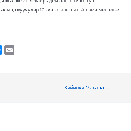
ңы жыл же 31-декабрь дем алыш күнгө туш
алып, окуучулар 16 күн эс алышат. Ал эми мектепке
M
E
e
m
s
a
s
i
Кийинки Макала
→
e
l
n
g
e
r