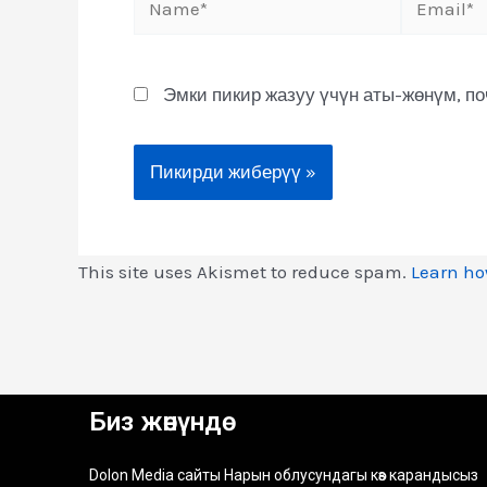
Эмки пикир жазуу үчүн аты-жөнүм, п
This site uses Akismet to reduce spam.
Learn ho
Биз жөнүндө
Dolon Media сайты Нарын облусундагы көз карандысыз