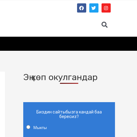
Эң көп окулгандар
Биздин сайтыбызга кандай баа
бересиз?
Мыкты