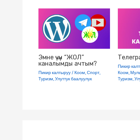
n
i
k
i
Эмне үчүн “ЖОЛ”
Телегр
каналымды ачтым?
Пикир кал
Пикир калтыруу
/
Коом
,
Спорт
,
Коом
,
Мул
Туризм
,
Улуттук баалуулук
Туризм
,
Ул