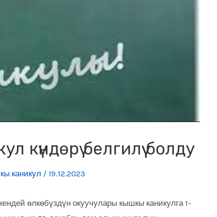
л күндөрү белгилүү болду
кы каникул
/
19.12.2023
ндей өлкөбүздүн окуучулары кышкы каникулга 1-