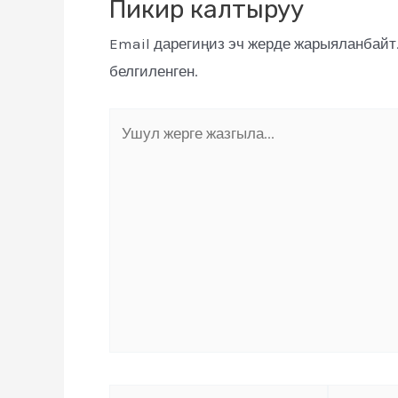
Пикир калтыруу
Email дарегиңиз эч жерде жарыяланбайт
белгиленген.