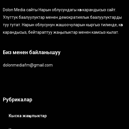
Dolon Media сайты Нарын облусундагы көз карандысыз сайт.
Улуттук баалуулуктар менен демократиялык баалуулуктарды
туу тутат. Нарын облусунун жашоочуларын кыргыз тилинде, көз
карандысыз, бейтараптуу жаңылыктар менен камсыз кылат.
Биз менен байланышуу
dolonmediafm@gmail.com
Рубрикалар
Кыска жаңылыктар