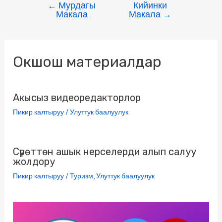
←
Мурдагы
Кийинки
e
t
e
o
l
t
s
i
Макала
Макала
→
b
t
g
k
.
s
e
l
o
e
r
l
R
A
n
Окшош материалдар
o
r
a
a
u
p
g
k
m
s
p
e
s
r
Акысыз видеоредакторлор
n
Пикир калтыруу
/
Улуттук баалуулук
i
k
Сүрөттөн ашык нерселерди алып салуу
жолдору
i
Пикир калтыруу
/
Туризм
,
Улуттук баалуулук