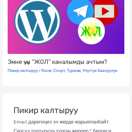
Эмне үчүн “ЖОЛ” каналымды ачтым?
Пикир калтыруу
/
Коом
,
Спорт
,
Туризм
,
Улуттук баалуулук
Пикир калтыруу
Email дарегиңиз эч жерде жарыяланбайт.
Сөзсүз толтурула турган жерлер
*
белгиси