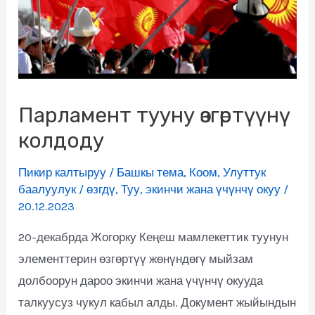
Парламент тууну өзгөртүүнү
колдоду
Пикир калтыруу
/
Башкы тема
,
Коом
,
Улуттук
баалуулук
/
өзгдү
,
Туу
,
экинчи жана үчүнчү окуу
/
20.12.2023
20-декабрда Жогорку Кеңеш мамлекеттик туунун
элементтерин өзгөртүү жөнүндөгү мыйзам
долбоорун дароо экинчи жана үчүнчү окууда
талкуусуз чукул кабыл алды. Документ жыйындын