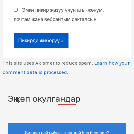
Эмки пикир жазуу үчүн аты-жөнүм,
почтам жана вебсайтым сакталсын.
This site uses Akismet to reduce spam.
Learn how your
comment data is processed
.
Эң көп окулгандар
Биздин сайтыбызга кандай баа бересиз?