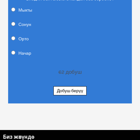
Мыкты
Сонун
Орто
Начар
62
добуш
Добуш берүү
Биз жөнүндө