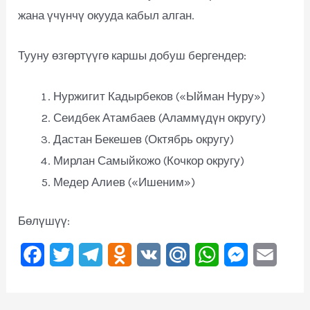
жана үчүнчү окууда кабыл алган.
Тууну өзгөртүүгө каршы добуш бергендер:
Нуржигит Кадырбеков («Ыйман Нуру»)
Сеидбек Атамбаев (Аламмүдүн округу)
Дастан Бекешев (Октябрь округу)
Мирлан Самыйкожо (Кочкор округу)
Медер Алиев («Ишеним»)
Бөлүшүү:
F
T
T
O
V
M
W
M
E
a
w
e
d
K
a
h
e
m
c
i
l
n
i
a
s
a