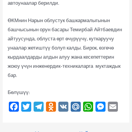
автоунаалар берилди.
ӨКМнин Нарын облустук башкармалыгынын
башчысынын орун басары Темирбай Айтбаевдин
айтуусунда, облуста өрт өчүрүүчү, куткаруучу
унаалар жетиштүү болуп калды. Бирок, өзгөчө
кырдаалдарды алдын алуу жана кесепеттерин
жоюу үчүн инженердик-техникаларга муктаждык
бар.
Бөлүшүү:
F
T
T
O
V
M
W
M
E
a
w
e
d
K
a
h
e
m
c
i
l
n
i
a
s
a