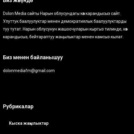
Биз жөнүндө
Dolon Media сайты Нарын облусундагы көз карандысыз сайт.
Улуттук баалуулуктар менен демократиялык баалуулуктарды
туу тутат. Нарын облусунун жашоочуларын кыргыз тилинде, көз
карандысыз, бейтараптуу жаңылыктар менен камсыз кылат.
Биз менен байланышуу
dolonmediafm@gmail.com
Рубрикалар
Кыска жаңылыктар