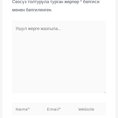
Сөзсүз толтурула турган жерлер
*
белгиси
менен белгиленген.