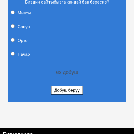
Биздин сайтыбызга кандай баа бересиз?
Мыкты
Сонун
Орто
Начар
62
добуш
Добуш берүү