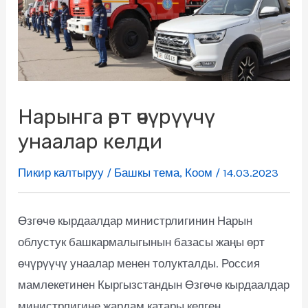
Нарынга өрт өчүрүүчү
унаалар келди
Пикир калтыруу
/
Башкы тема
,
Коом
/
14.03.2023
Өзгөчө кырдаалдар министрлигинин Нарын
облустук башкармалыгынын базасы жаңы өрт
өчүрүүчү унаалар менен толукталды. Россия
мамлекетинен Кыргызстандын Өзгөчө кырдаалдар
министрлигине жардам катары келген