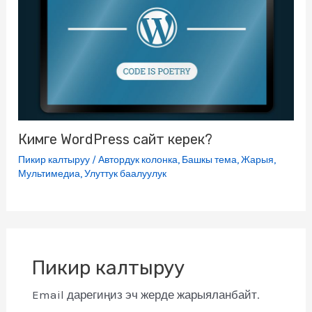
Кимге WordPress сайт керек?
Пикир калтыруу
/
Автордук колонка
,
Башкы тема
,
Жарыя
,
Мультимедиа
,
Улуттук баалуулук
Пикир калтыруу
Email дарегиңиз эч жерде жарыяланбайт.