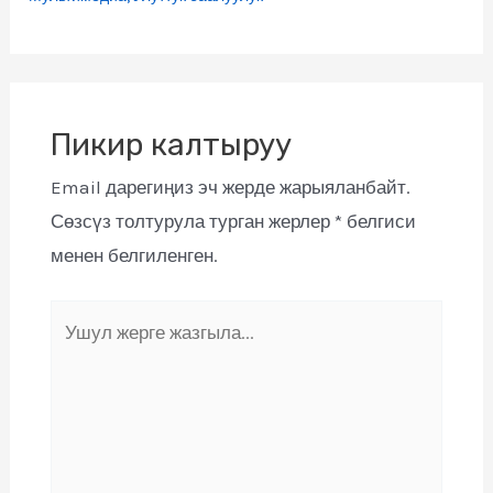
Пикир калтыруу
Email дарегиңиз эч жерде жарыяланбайт.
Сөзсүз толтурула турган жерлер
*
белгиси
менен белгиленген.