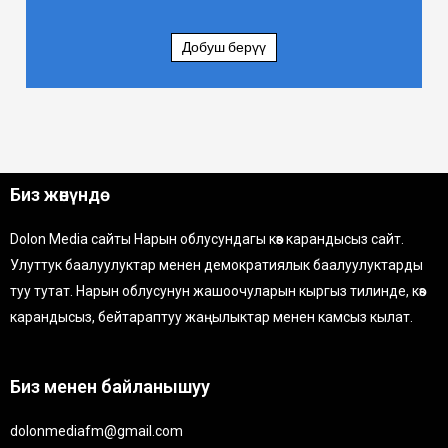
Добуш берүү
Биз жөнүндө
Dolon Media сайты Нарын облусундагы көз карандысыз сайт.
Улуттук баалуулуктар менен демократиялык баалуулуктарды
туу тутат. Нарын облусунун жашоочуларын кыргыз тилинде, көз
карандысыз, бейтараптуу жаңылыктар менен камсыз кылат.
Биз менен байланышуу
dolonmediafm@gmail.com