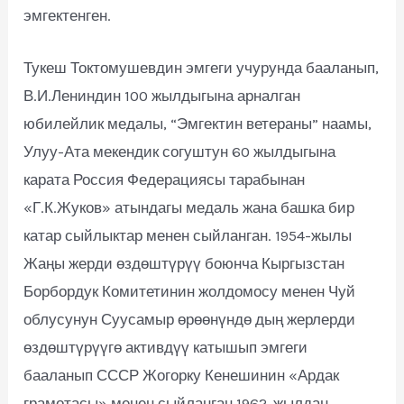
эмгектенген.
Тукеш Токтомушевдин эмгеги учурунда бааланып,
В.И.Лениндин 100 жылдыгына арналган
юбилейлик медалы, “Эмгектин ветераны” наамы,
Улуу-Ата мекендик согуштун 60 жылдыгына
карата Россия Федерациясы тарабынан
«Г.К.Жуков» атындагы медаль жана башка бир
катар сыйлыктар менен сыйланган. 1954-жылы
Жаңы жерди өздөштүрүү боюнча Кыргызстан
Борбордук Комитетинин жолдомосу менен Чуй
облусунун Суусамыр өрөөнүндө дың жерлерди
өздөштүрүүгө активдүү катышып эмгеги
бааланып СССР Жогорку Кенешинин «Ардак
грамотасы» менен сыйланган.1962-жылдан