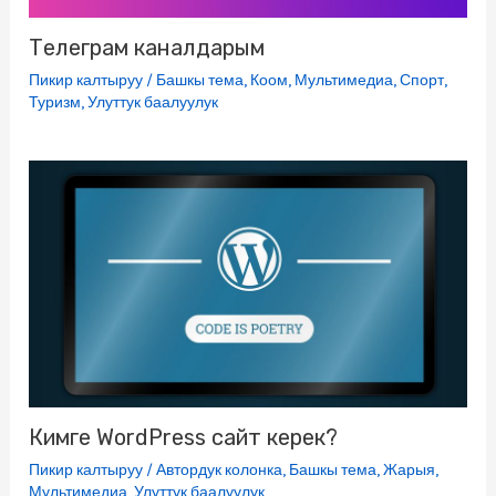
Телеграм каналдарым
Пикир калтыруу
/
Башкы тема
,
Коом
,
Мультимедиа
,
Спорт
,
Туризм
,
Улуттук баалуулук
Кимге WordPress сайт керек?
Пикир калтыруу
/
Автордук колонка
,
Башкы тема
,
Жарыя
,
Мультимедиа
,
Улуттук баалуулук