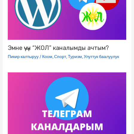
k
i
Эмне үчүн “ЖОЛ” каналымды ачтым?
Пикир калтыруу
/
Коом
,
Спорт
,
Туризм
,
Улуттук баалуулук