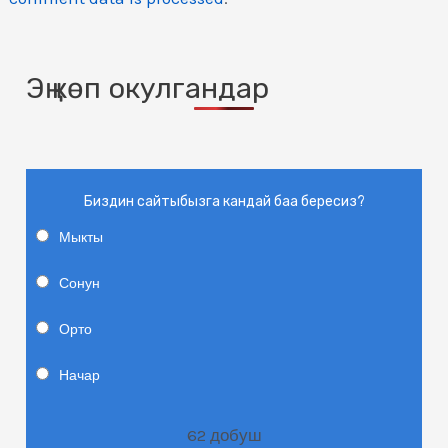
Эң көп окулгандар
Биздин сайтыбызга кандай баа бересиз?
Мыкты
Сонун
Орто
Начар
62
добуш