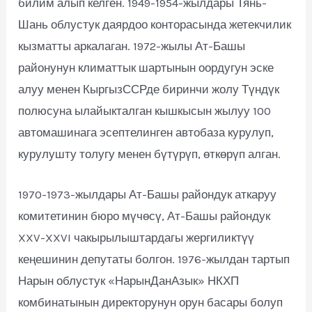
билим алып келген. 1949-1954-жылдары Тянь-
Шань облустук даярдоо конторасында жетекчилик
кызматты аркалаган. 1972-жылы Ат-Башы
районунун климаттык шартынын оордугун эске
алуу менен КыргызССРде биринчи жолу Түндүк
полюсуна ылайыкталган кышкысын жылуу 100
автомашинага эсептелинген автобаза курулуп,
курулушту толугу менен бүтүрүп, өткөрүп алган.
1970-1973-жылдары Ат-Башы райондук аткаруу
комитетинин бюро мүчөсү, Ат-Башы райондук
XXV-XXVI чакырылыштардагы жергиликтүү
кеңешинин депутаты болгон. 1976-жылдан тартып
Нарын облустук «НарынДанАзык» НКХП
комбинатынын директорунун орун басары болуп