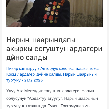
Нарын шаарындагы
акыркы согуштун ардагери
дүйнө салды
Пикир калтыруу
/
Автордук колонка
,
Башкы тема
,
Коом
/
ардагер
,
дүйнө салды
,
Нарын шаарынын
тургуну
/
21.12.2023
Улуу Ата Мекендик согуштун ардагери, Нарын
облусунун “Ардактуу атуулу”, Нарын шаарынын
тургуну 101 жашында Тукеш Токтомушев 21-