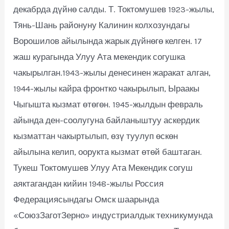
декабрда дүйнө салды. Т. Токтомушев 1923-жылы,
Тянь-Шань районуну Калинин колхозундагы
Ворошилов айылында жарык дүйнөгө келген. 17
жаш курагында Улуу Ата мекендик согушка
чакырылган.1943-жылы денесинен жаракат алган,
1944-жылы кайра фронтко чакырылып, Ыраакы
Чыгышта кызмат өтөгөн. 1945-жылдын февраль
айында ден-соолугуна байланыштуу аскердик
кызматтан чакыртылып, өзү туулуп өскөн
айылына келип, оорукта кызмат өтөй баштаган.
Тукеш Токтомушев Улуу Ата Мекендик согуш
аяктагандан кийин 1948-жылы Россия
Федерациясындагы Омск шаарында
«СоюзЗаготЗерно» индустриалдык техникумунда