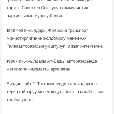
тартып Советтер Союзунун коммунистик
партиясынын мүчөсү болгон.
1958-1966-жылдары Жол жана транспорт
министирлигинин жолдомосу менен Ак-
Талааавтобазасын уюштуруп, 8 жыл жетектеген.
1966-1975-жылдары Ат-Башы автобазасында
жетекчилик кызматты аркалаган.
Биздин сайт Т. Токтомушевдин жакындарына
терең кайгыруу менен көңүл айтып аза кайгысын
тең бөлүшөт.