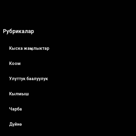
Рубрикалар
Кыска жаңылыктар
Коом
Улуттук баалуулук
Кылмыш
Чарба
Дүйнө