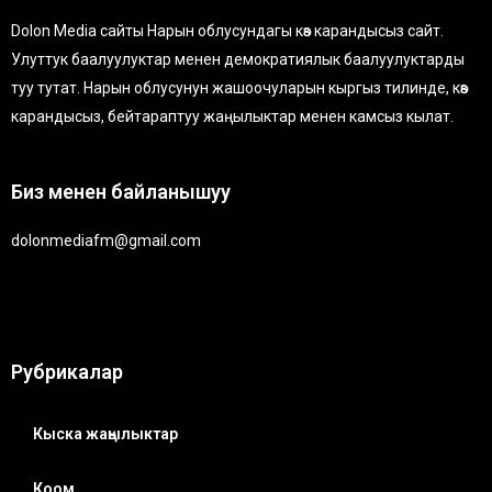
Dolon Media сайты Нарын облусундагы көз карандысыз сайт.
Улуттук баалуулуктар менен демократиялык баалуулуктарды
туу тутат. Нарын облусунун жашоочуларын кыргыз тилинде, көз
карандысыз, бейтараптуу жаңылыктар менен камсыз кылат.
Биз менен байланышуу
dolonmediafm@gmail.com
Рубрикалар
Кыска жаңылыктар
Коом