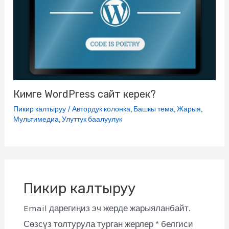
Кимге WordPress сайт керек?
Пикир калтыруу
/
Автордук колонка
,
Башкы тема
,
Жарыя
,
Мультимедиа
,
Улуттук баалуулук
Пикир калтыруу
Email дарегиңиз эч жерде жарыяланбайт.
Сөзсүз толтурула турган жерлер
*
белгиси