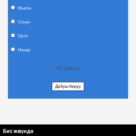
Мыкты
Сонун
Орто
Начар
62
добуш
Добуш берүү
Биз жөнүндө