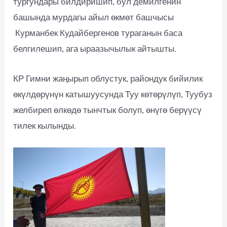
тургундары билдиришип, бул демилгенин
башында мурдагы айыл өкмөт башчысы
Курманбек Кудайбергенов тураганын баса
белгилешип, ага ыраазычылык айтышты.
КР Гимни жаңырып облустук, райондук бийилик
өкүлдөрүнүн катышуусунда Туу көтөрүлүп, Туубуз
желбиреп өлкөдө тынчтык болуп, өнүгө берүүсү
тилек кылынды.