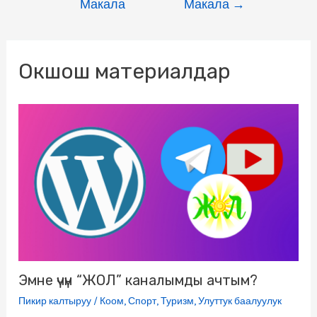
Макала
Макала
→
b
t
g
k
.
s
e
l
o
e
r
l
R
A
n
Окшош материалдар
o
r
a
a
u
p
g
k
m
s
p
e
s
r
n
i
k
i
Эмне үчүн “ЖОЛ” каналымды ачтым?
Пикир калтыруу
/
Коом
,
Спорт
,
Туризм
,
Улуттук баалуулук