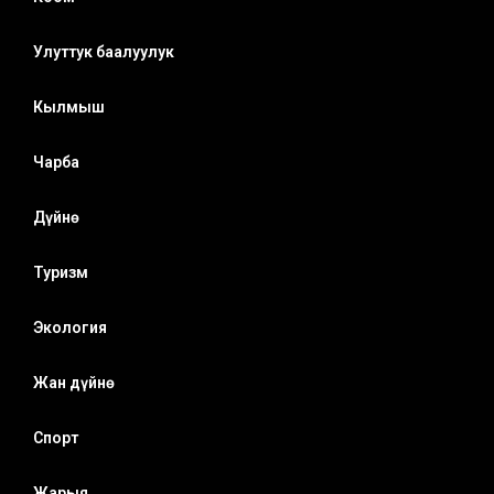
Улуттук баалуулук
Кылмыш
Чарба
Дүйнө
Туризм
Экология
Жан дүйнө
Спорт
Жарыя