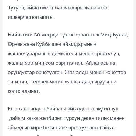
Тутуев, айыл өкмөт башчылары жана жеке
ишкерлер катышты.
Бийиктиги 30 метрди түзгөн флагшток Миң-Булак,
Өрнөк жана Куйбышев айылдарынын
жашоочуларынын демилгеси менен орнотулуп,
жалпы 500 миң сом сарпталган. Айланасына
орундуктар орнотулган. Жаз алды менен көчөттөр
тигилип, тегерек-четин жашылдандыруу иши
колго алынат.
Кыргызстандын байрагы айылдын көркү болуп
дайым көккө желбиреп турсун деген тилек менен
айылдын кире беришине орнотулганын айыл