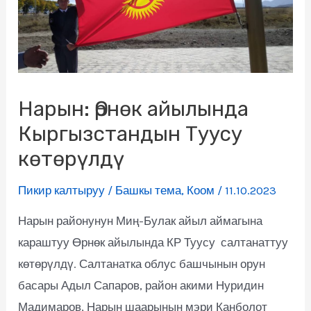
Нарын: Өрнөк айылында
Кыргызстандын Туусу
көтөрүлдү
Пикир калтыруу
/
Башкы тема
,
Коом
/
11.10.2023
Нарын районунун Миң-Булак айыл аймагына
караштуу Өрнөк айылында КР Туусу салтанаттуу
көтөрүлдү. Салтанатка облус башчынын орун
басары Адыл Сапаров, район акими Нуридин
Мадимаров, Нарын шаарынын мэри Канболот