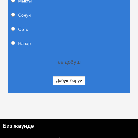
Мыкты
Сонун
Орто
Начар
62
добуш
Добуш берүү
Биз жөнүндө