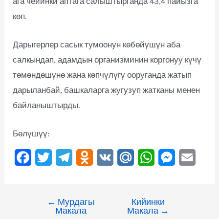
ага чейинки аптага салыштырганда 43,4 пайызга
көп.
Дарыгерлер сасык тумоонун көбөйүшүн аба
салкындап, адамдын организминин коргонуу күчү
төмөндөшүнө жана көпчүлүгү ооруганда жатып
дарыланбай, башкаларга жугузуп жатканы менен
байланыштырды.
Бөлүшүү:
F
T
T
O
V
M
W
M
E
a
w
e
d
K
a
h
e
m
c
i
l
n
i
a
s
a
←
Мурдагы
Кийинки
e
t
e
o
l
t
s
i
Макала
Макала
→