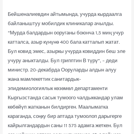
Бейшеналиевдин айтымында, учурда кырдаалга
байланыштуу мобилдик клиникалар ачылды.
“Мурда балдардын ооруганы боюнча 1,5 миң учур
катталса, азыр күнүнө 400 бала катталып жатат.
Бул ковид эмес, азыркы учурда ковиддин беш эле
учуру аныкталды. Бул грипптин В түрү”, – деди
министр. 20-декабрда Ооруларды алдын алуу
жана мамлекеттик санитардык-
эпидемиологиялык көзөмөл департаменти
Кыргызстанда сасык тумоого чалдыккандар улам
көбөйүп жатканын билдирген. Маалыматка
караганда, соңку бир аптада тумоолоп дарыгерге
кайрылгандардын саны 11 575 адамга жеткен. Бул