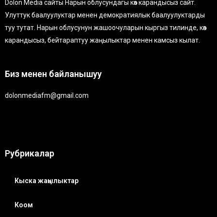
Dolon Media сайты Нарын облусундагы көз карандысыз сайт.
Улуттук баалуулуктар менен демократиялык баалуулуктарды
туу тутат. Нарын облусунун жашоочуларын кыргыз тилинде, көз
карандысыз, бейтараптуу жаңылыктар менен камсыз кылат.
Биз менен байланышуу
dolonmediafm@gmail.com
Рубрикалар
Кыска жаңылыктар
Коом