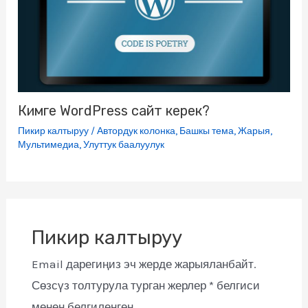
Кимге WordPress сайт керек?
Пикир калтыруу
/
Автордук колонка
,
Башкы тема
,
Жарыя
,
Мультимедиа
,
Улуттук баалуулук
Пикир калтыруу
Email дарегиңиз эч жерде жарыяланбайт.
Сөзсүз толтурула турган жерлер
*
белгиси
менен белгиленген.