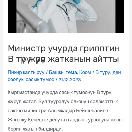
Министр учурда грипптин
В түрү жүрүп жатканын айтты
Пикир калтыруу
/
Башкы тема
,
Коом
/
В түрү
,
ден
соолук
,
сасык тумоо
/
21.12.2023
Кыргызстанда учурда сасык тумоонун В түрү
жүрүп жатат. Бул тууралуу өлкөнүн саламаттык
сактоо министри Алымкадыр Бейшеналиев
Жогорку Кеңеште депутаттардын суроосуна жооп
берип жатып билдирди.