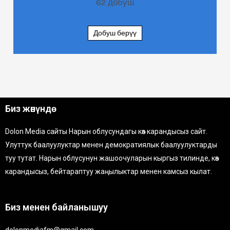
62
добуш
Добуш берүү
Биз жөнүндө
Dolon Media сайты Нарын облусундагы көз карандысыз сайт.
Улуттук баалуулуктар менен демократиялык баалуулуктарды
туу тутат. Нарын облусунун жашоочуларын кыргыз тилинде, көз
карандысыз, бейтараптуу жаңылыктар менен камсыз кылат.
Биз менен байланышуу
dolonmediafm@gmail.com