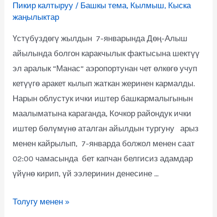
Пикир калтыруу
/
Башкы тема
,
Кылмыш
,
Кыска
жаңылыктар
Үстүбүздөгү жылдын 7-январында Дөң-Алыш
айылында болгон каракчылык фактысына шектүү
эл аралык “Манас” аэропортунан чет өлкөгө учуп
кетүүгө аракет кылып жаткан жеринен кармалды.
Нарын облустук ички иштер башкармалыгынын
маалыматына караганда, Кочкор райондук ички
иштер бөлүмүнө аталган айылдын тургуну арыз
менен кайрылып, 7-январда болжол менен саат
02:00 чамасында бет капчан белгисиз адамдар
үйүнө кирип, үй ээлеринин денесине …
Толугу менен »