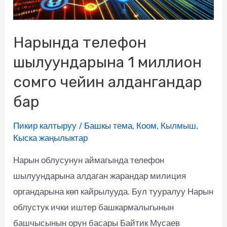
Нарында телефон
шылуундарына 1 миллион
сомго чейин алдангандар
бар
Пикир калтыруу
/
Башкы тема
,
Коом
,
Кылмыш
,
Кыска жаңылыктар
Нарын облусунун аймагында телефон
шылуундарына алдаган жарандар милиция
органдарына көп кайрылууда. Бул тууралуу Нарын
облустук ички иштер башкармалыгынын
башчысынын орун басары Байтик Мусаев