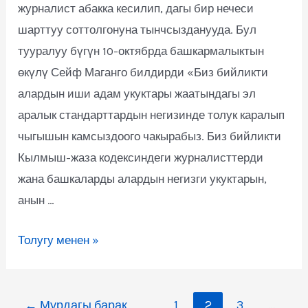
журналист абакка кесилип, дагы бир нечеси
шарттуу соттолгонуна тынчсызданууда. Бул
тууралуу бүгүн 10-октябрда башкармалыктын
өкүлү Сейф Маганго билдирди «Биз бийликти
алардын иши адам укуктары жаатындагы эл
аралык стандарттардын негизинде толук каралып
чыгышын камсыздоого чакырабыз. Биз бийликти
Кылмыш-жаза кодексиндеги журналисттерди
жана башкаларды алардын негизги укуктарын,
анын …
Толугу менен »
←
Мурдагы барак
1
2
3
…