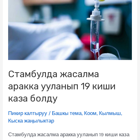
Стамбулда жасалма
аракка ууланып 19 киши
каза болду
Пикир калтыруу
/
Башкы тема
,
Коом
,
Кылмыш
,
Кыска жаңылыктар
Стамбулда жасалма аракка ууланып 19 киши каза