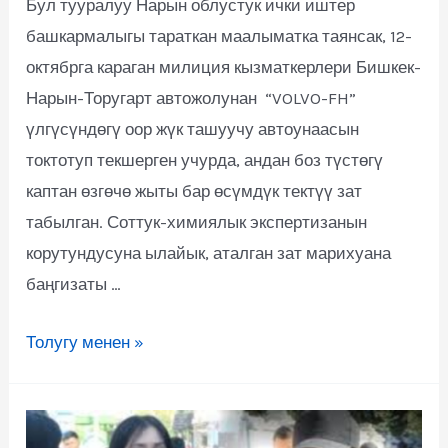
Бул тууралуу Нарын облустук ички иштер
башкармалыгы тараткан маалыматка таянсак, 12-
октябрга караган милиция кызматкерлери Бишкек-
Нарын-Торугарт автожолунан “VOLVO-FH”
үлгүсүндөгү оор жүк ташуучу автоунаасын
токтотуп текшерген учурда, андан боз түстөгү
каптан өзгөчө жыты бар өсүмдүк тектүү зат
табылган. Соттук-химиялык экспертизанын
корутундусуна ылайык, аталган зат марихуана
баңгизаты …
Толугу менен »