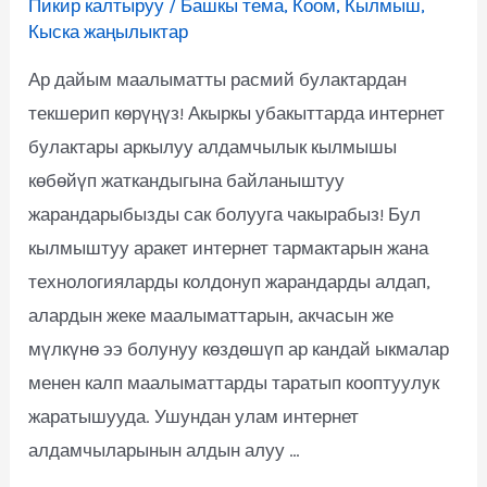
Пикир калтыруу
/
Башкы тема
,
Коом
,
Кылмыш
,
Кыска жаңылыктар
Ар дайым маалыматты расмий булактардан
текшерип көрүңүз! Акыркы убакыттарда интернет
булактары аркылуу алдамчылык кылмышы
көбөйүп жаткандыгына байланыштуу
жарандарыбызды сак болууга чакырабыз! Бул
кылмыштуу аракет интернет тармактарын жана
технологияларды колдонуп жарандарды алдап,
алардын жеке маалыматтарын, акчасын же
мүлкүнө ээ болунуу көздөшүп ар кандай ыкмалар
менен калп маалыматтарды таратып кооптуулук
жаратышууда. Ушундан улам интернет
алдамчыларынын алдын алуу …