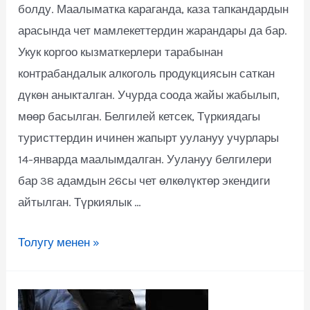
болду. Маалыматка караганда, каза тапкандардын
арасында чет мамлекеттердин жарандары да бар.
Укук коргоо кызматкерлери тарабынан
контрабандалык алкоголь продукциясын саткан
дүкөн аныкталган. Учурда соода жайы жабылып,
мөөр басылган. Белгилей кетсек, Түркиядагы
туристтердин ичинен жапырт уулануу учурлары
14-январда маалымдалган. Уулануу белгилери
бар 38 адамдын 26сы чет өлкөлүктөр экендиги
айтылган. Түркиялык …
Толугу менен »