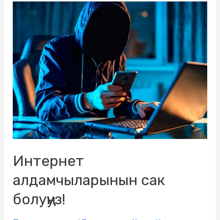
Интернет
алдамчыларынын сак
болуңуз!