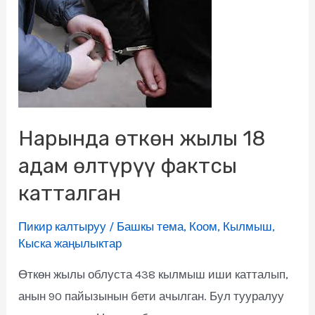
Нарында өткөн жылы 18
адам өлтүрүү фактсы
катталган
Пикир калтыруу
/
Башкы тема
,
Коом
,
Кылмыш
,
Кыска жаңылыктар
Өткөн жылы облуста 438 кылмыш иши катталып,
анын 90 пайызынын бети ачылган. Бул тууралуу