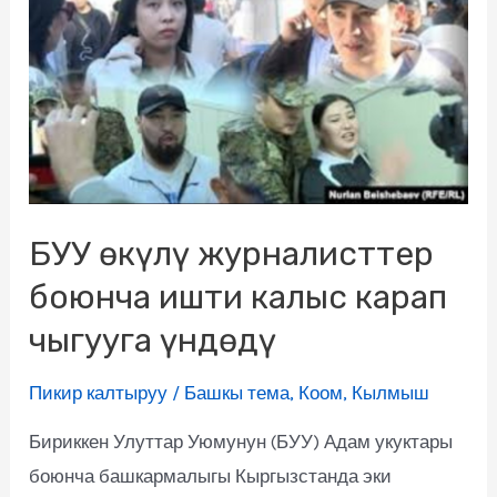
БУУ өкүлү журналисттер
боюнча ишти калыс карап
чыгууга үндөдү
Пикир калтыруу
/
Башкы тема
,
Коом
,
Кылмыш
Бириккен Улуттар Уюмунун (БУУ) Адам укуктары
боюнча башкармалыгы Кыргызстанда эки