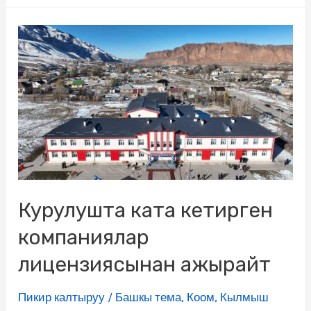
Курулушта ката кетирген
компаниялар
лицензиясынан ажырайт
Пикир калтыруу
/
Башкы тема
,
Коом
,
Кылмыш