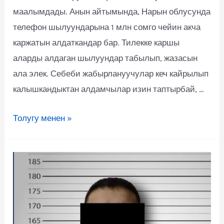
маалымдады. Анын айтымында, Нарын облусунда
телефон шылуундарына 1 млн сомго чейин акча
каржатын алдаткандар бар. Тилекке каршы
аларды алдаган шылуундар табылып, жазасын
ала элек. Себеби жабырлануучулар кеч кайрылып
калышкандыктан алдамчылар изин таптырбай, …
Толугу менен »