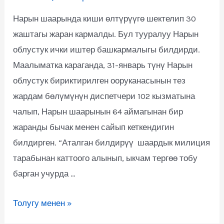
Нарын шаарында киши өлтүрүүгө шектелип 30
жаштагы жаран кармалды. Бул тууралуу Нарын
облустук ички иштер башкармалыгы билдирди.
Маалыматка караганда, 31-январь түнү Нарын
облустук бириктирилген ооруканасынын тез
жардам бөлүмүнүн диспетчери 102 кызматына
чалып, Нарын шаарынын 64 аймагынан бир
жаранды бычак менен сайып кеткендигин
билдирген. “Аталган билдирүү шаардык милиция
тарабынан каттоого алынып, ыкчам тергөө тобу
барган учурда …
Толугу менен »