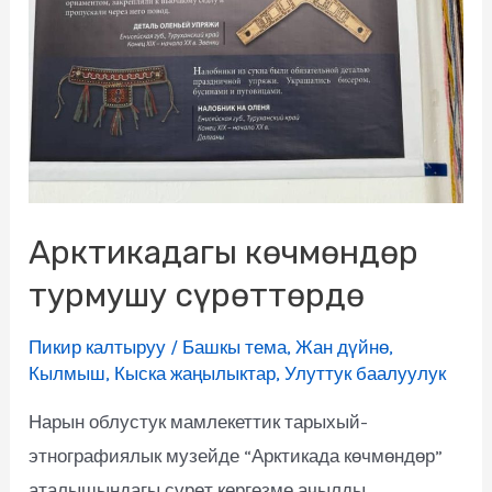
Арктикадагы көчмөндөр
турмушу сүрөттөрдө
Пикир калтыруу
/
Башкы тема
,
Жан дүйнө
,
Кылмыш
,
Кыска жаңылыктар
,
Улуттук баалуулук
Нарын облустук мамлекеттик тарыхый-
этнографиялык музейде “Арктикада көчмөндөр”
аталышындагы сүрөт көргөзмө ачылды.