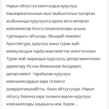
Нарын облустук капиталдык курулуш
башкармалыгынын жыл жыйынтыгын чыгарган
жыйынында курулушта одоно ката кетирген
компаниялар болсо лицензиялары алына
тургандыгы айтылды. Мындай пикирин
Архитектура, курулуш жана турак-жай-
коммуналдык чарба мамлекеттик агенттигинин
Турак-жай-жарандык курулушу департаментинин
директору Ислан Момоконов билдирип,
департамент тарабынан курулуш
компаниялардын кара тизмеси
даярдалганынайтты. Анын айтуусунда, Нарын
облусу боюнча кара тизмеге кирген курулуш
компаниялары азырынча жок, бирок …