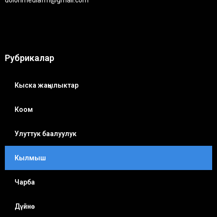
Рубрикалар
Кыска жаңылыктар
Коом
Улуттук баалуулук
Кылмыш
Чарба
Дүйнө