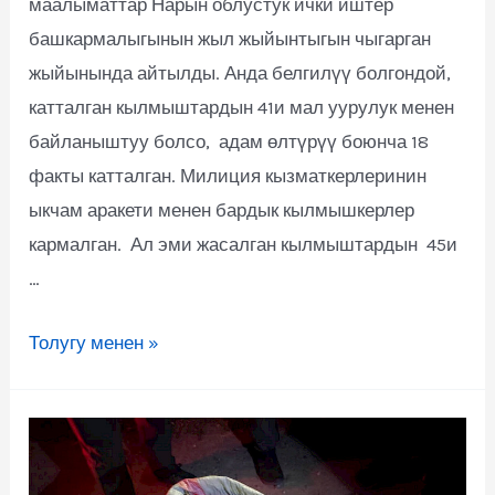
маалыматтар Нарын облустук ички иштер
башкармалыгынын жыл жыйынтыгын чыгарган
жыйынында айтылды. Анда белгилүү болгондой,
катталган кылмыштардын 41и мал уурулук менен
байланыштуу болсо, адам өлтүрүү боюнча 18
факты катталган. Милиция кызматкерлеринин
ыкчам аракети менен бардык кылмышкерлер
кармалган. Ал эми жасалган кылмыштардын 45и
…
Толугу менен »