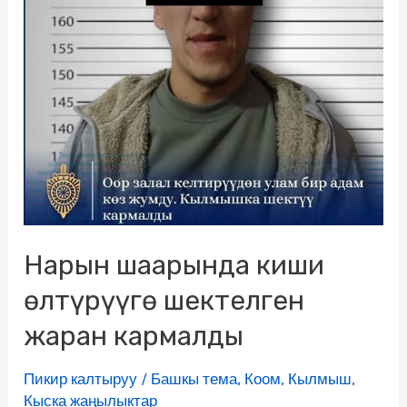
Нарын шаарында киши
өлтүрүүгө шектелген
жаран кармалды
Пикир калтыруу
/
Башкы тема
,
Коом
,
Кылмыш
,
Кыска жаңылыктар