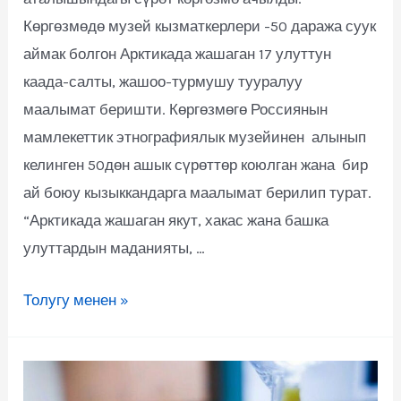
Көргөзмөдө музей кызматкерлери -50 даража суук
аймак болгон Арктикада жашаган 17 улуттун
каада-салты, жашоо-турмушу тууралуу
маалымат беришти. Көргөзмөгө Россиянын
мамлекеттик этнографиялык музейинен алынып
келинген 50дөн ашык сүрөттөр коюлган жана бир
ай боюу кызыккандарга маалымат берилип турат.
“Арктикада жашаган якут, хакас жана башка
улуттардын маданияты, …
Толугу менен »