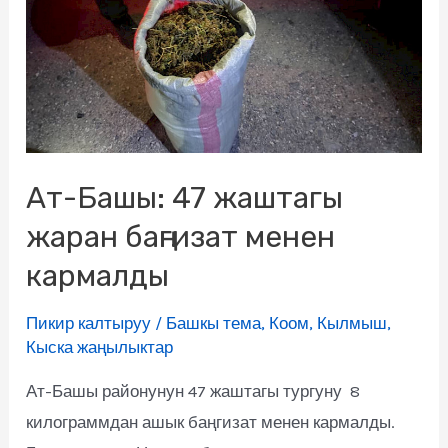
Ат-Башы: 47 жаштагы
жаран баңгизат менен
кармалды
Пикир калтыруу
/
Башкы тема
,
Коом
,
Кылмыш
,
Кыска жаңылыктар
Ат-Башы районунун 47 жаштагы тургуну 8
килограммдан ашык баңгизат менен кармалды.