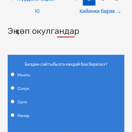
10
Кийинки барак
→
Эң көп окулгандар
Биздин сайтыбызга кандай баа бересиз?
Мыкты
Сонун
Орто
Начар