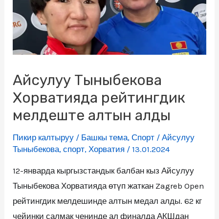
Айсулуу Тыныбекова
Хорватияда рейтингдик
мелдеште алтын алды
Пикир калтыруу
/
Башкы тема
,
Спорт
/
Айсулуу
Тыныбекова
,
спорт
,
Хорватия
/
13.01.2024
12-январда кыргызстандык балбан кыз Айсулуу
Тыныбекова Хорватияда өтүп жаткан Zagreb Open
рейтингдик мелдешинде алтын медал алды. 62 кг
чейинки салмак ченинде ал финалда АКШдан