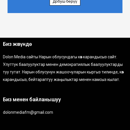
Добуш берүү
Биз жөнүндө
Dolon Media сайты Нарын облусундагы көз карандысыз сайт.
Улуттук баалуулуктар менен демократиялык баалуулуктарды
туу тутат. Нарын облусунун жашоочуларын кыргыз тилинде, көз
карандысыз, бейтараптуу жаңылыктар менен камсыз кылат.
Биз менен байланышуу
dolonmediafm@gmail.com