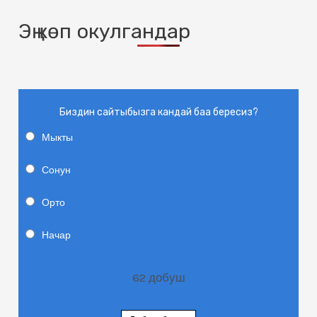
Эң көп окулгандар
Биздин сайтыбызга кандай баа бересиз?
Мыкты
Сонун
Орто
Начар
62
добуш