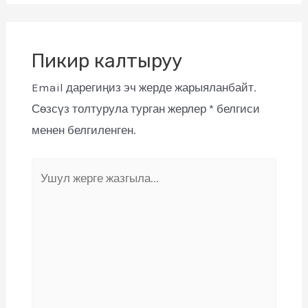
Пикир калтыруу
Email дарегиңиз эч жерде жарыяланбайт.
Сөзсүз толтурула турган жерлер
*
белгиси
менен белгиленген.