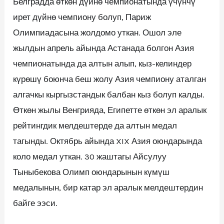
Белградда өткөн дүйнө чемпионатында үчүнчү
ирет дүйнө чемпиону болуп, Париж
Олимпиадасына жолдомо уткан. Ошол эле
жылдын апрель айында Астанада болгон Азия
чемпионатында да алтын алып, кыз-келиндер
күрөшү боюнча беш жолу Азия чемпиону аталган
алгачкы кыргызстандык балбан кыз болуп калды.
Өткөн жылы Венгрияда, Египетте өткөн эл аралык
рейтингдик мелдештерде да алтын медал
тагынды. Октябрь айында XIX Азия оюндарында
коло медал уткан. 30 жаштагы Айсулуу
Тыныбекова Олимп оюндарынын күмүш
медалынын, бир катар эл аралык мелдештердин
байге ээси.