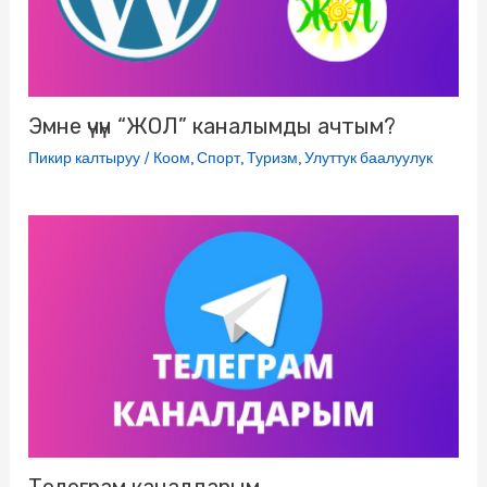
i
Эмне үчүн “ЖОЛ” каналымды ачтым?
Пикир калтыруу
/
Коом
,
Спорт
,
Туризм
,
Улуттук баалуулук
Телеграм каналдарым