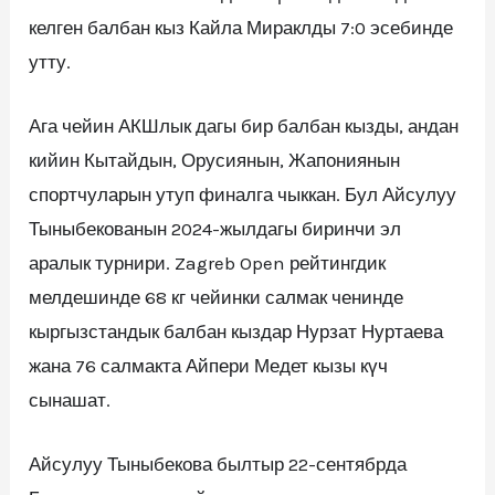
келген балбан кыз Кайла Мираклды 7:0 эсебинде
утту.
Ага чейин АКШлык дагы бир балбан кызды, андан
кийин Кытайдын, Орусиянын, Жапониянын
спортчуларын утуп финалга чыккан. Бул Айсулуу
Тыныбекованын 2024-жылдагы биринчи эл
аралык турнири. Zagreb Open рейтингдик
мелдешинде 68 кг чейинки салмак ченинде
кыргызстандык балбан кыздар Нурзат Нуртаева
жана 76 салмакта Айпери Медет кызы күч
сынашат.
Айсулуу Тыныбекова былтыр 22-сентябрда