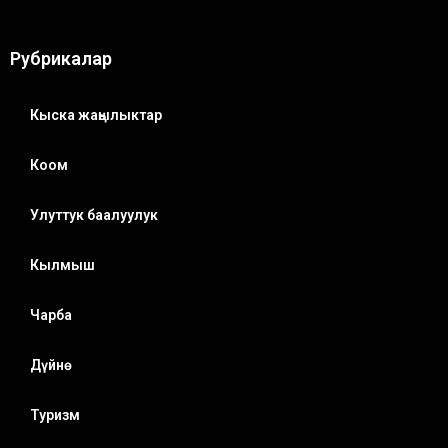
Рубрикалар
Кыска жаңылыктар
Коом
Улуттук баалуулук
Кылмыш
Чарба
Дүйнө
Туризм