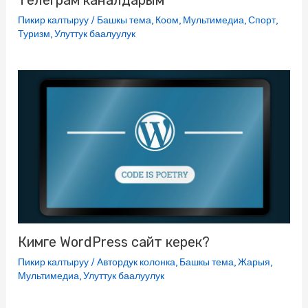
Пикир калтыруу
/
Башкы тема
,
Коом
,
Мультимедиа
,
Спорт
,
Туризм
,
Улуттук баалуулук
Кимге WordPress сайт керек?
Пикир калтыруу
/
Автордук колонка
,
Башкы тема
,
Жарыя
,
Мультимедиа
,
Улуттук баалуулук