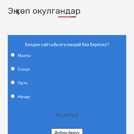
Эң көп окулгандар
Биздин сайтыбызга кандай баа бересиз?
Мыкты
Сонун
Орто
Начар
62
добуш
Добуш берүү