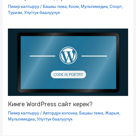
Пикир калтыруу
/
Башкы тема
,
Коом
,
Мультимедиа
,
Спорт
,
Туризм
,
Улуттук баалуулук
Кимге WordPress сайт керек?
Пикир калтыруу
/
Автордук колонка
,
Башкы тема
,
Жарыя
,
Мультимедиа
,
Улуттук баалуулук