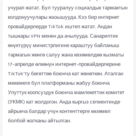
учурап жатат. Бул тууралуу социалдык тармактын
колдонуучулары жазышууда. Кээ бир интернет
провайдерлерде TikTok иштеп жатат. Андан
тышкары VPN менен да ачылууда. Санариптик
өнүктүрүү министрлигине караштуу байланыш
тармагын жөнгө салуу жана көзөмөлдөө кызматы
17-апрелде өлкөнүн интернет-провайдерлерине
TikTok’ту бөгөттөө боюнча кат жөнөткөн. Аталган
мекемеге бул платформаны жабуу боюнча
Улуттук коопсуздук боюнча мамлекеттик комитет
(УКМК) кат жолдогон. Анда кыргыз сегментинде
айрыкча балдар үчүн контенттерге көзөмөл
болбой жатканы айтылган.