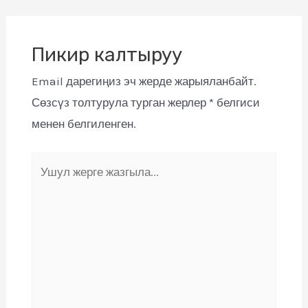
Пикир калтыруу
Email дарегиңиз эч жерде жарыяланбайт.
Сөзсүз толтурула турган жерлер
*
белгиси
менен белгиленген.