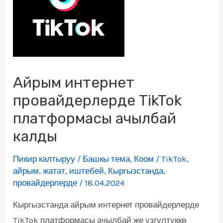
Айрым интернет
провайдерлерде TikTok
платформасы ачылбай
калды
Пикир калтыруу
/
Башкы тема
,
Коом
/
TikTok
,
айрым
,
жатат
,
иштебей
,
Кыргызстанда
,
провайдерлерде
/
18.04.2024
Кыргызстанда айрым интернет провайдерлерде
TikTok платформасы ачылбай же үзгүлтүккө