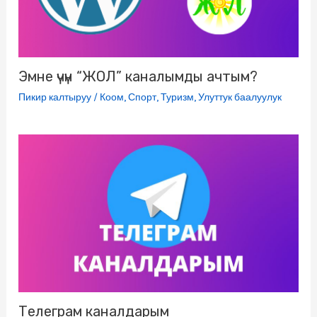
i
Эмне үчүн “ЖОЛ” каналымды ачтым?
Пикир калтыруу
/
Коом
,
Спорт
,
Туризм
,
Улуттук баалуулук
Телеграм каналдарым