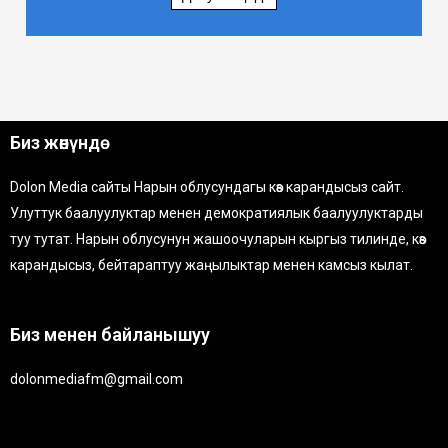
Биз жөнүндө
Dolon Media сайты Нарын облусундагы көз карандысыз сайт.
Улуттук баалуулуктар менен демократиялык баалуулуктарды
туу тутат. Нарын облусунун жашоочуларын кыргыз тилинде, көз
карандысыз, бейтараптуу жаңылыктар менен камсыз кылат.
Биз менен байланышуу
dolonmediafm@gmail.com