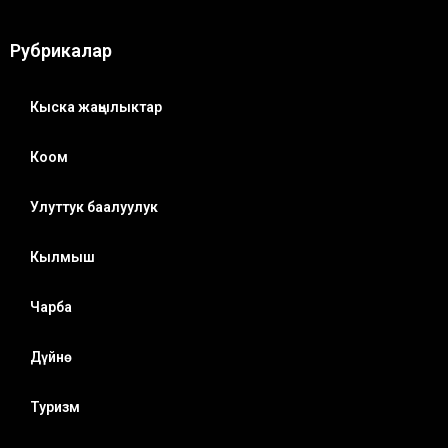
Рубрикалар
Кыска жаңылыктар
Коом
Улуттук баалуулук
Кылмыш
Чарба
Дүйнө
Туризм