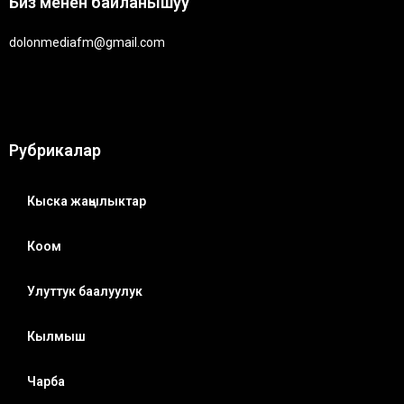
Биз менен байланышуу
dolonmediafm@gmail.com
Рубрикалар
Кыска жаңылыктар
Коом
Улуттук баалуулук
Кылмыш
Чарба