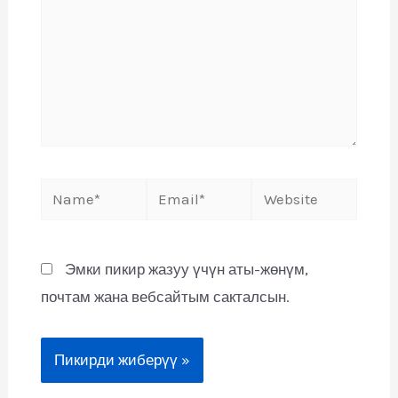
Эмки пикир жазуу үчүн аты-жөнүм,
почтам жана вебсайтым сакталсын.