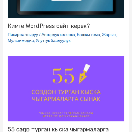
Кимге WordPress сайт керек?
Пикир калтыруу
/
Автордук колонка
,
Башкы тема
,
Жарыя
,
Мультимедиа
,
Улуттук баалуулук
55 сөздөн турган кыска чыгармаларга