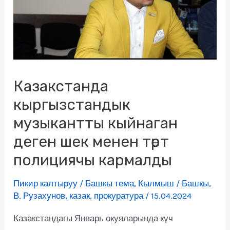
Казакстанда
кыргызстандык
музыкантты кыйнаган
деген шек менен төрт
полициячы кармалды
Пикир калтыруу
/
Башкы тема
,
Кылмыш
/
Башкы
,
В. Рузахунов
,
казак
,
прокуратура
/
15.04.2024
Казакстандагы Январь окуяларында күч