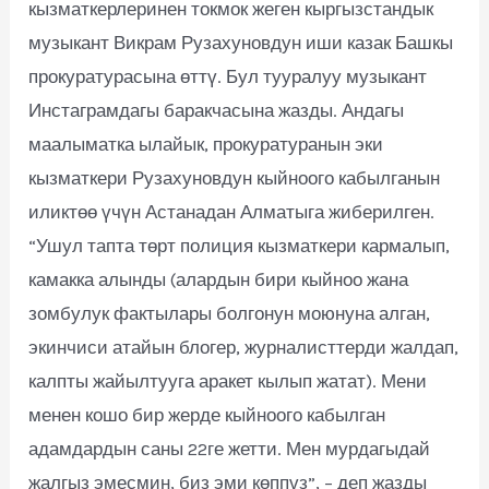
кызматкерлеринен токмок жеген кыргызстандык
музыкант Викрам Рузахуновдун иши казак Башкы
прокуратурасына өттү. Бул тууралуу музыкант
Инстаграмдагы баракчасына жазды. Андагы
маалыматка ылайык, прокуратуранын эки
кызматкери Рузахуновдун кыйноого кабылганын
иликтөө үчүн Астанадан Алматыга жиберилген.
“Ушул тапта төрт полиция кызматкери кармалып,
камакка алынды (алардын бири кыйноо жана
зомбулук фактылары болгонун моюнуна алган,
экинчиси атайын блогер, журналисттерди жалдап,
калпты жайылтууга аракет кылып жатат). Мени
менен кошо бир жерде кыйноого кабылган
адамдардын саны 22ге жетти. Мен мурдагыдай
жалгыз эмесмин, биз эми көппүз”, – деп жазды