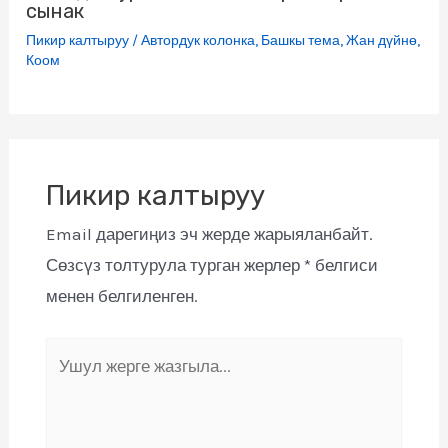
сынак
Пикир калтыруу
/
Автордук колонка
,
Башкы тема
,
Жан дүйнө
,
Коом
Пикир калтыруу
Email дарегиңиз эч жерде жарыяланбайт.
Сөзсүз толтурула турган жерлер
*
белгиси
менен белгиленген.