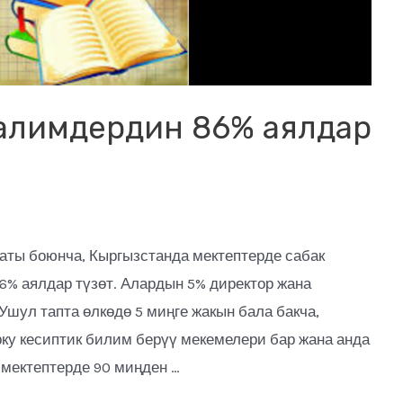
алимдердин 86% аялдар
аты боюнча, Кыргызстанда мектептерде сабак
% аялдар түзөт. Алардын 5% директор жана
Ушул тапта өлкөдө 5 миңге жакын бала бакча,
орку кесиптик билим берүү мекемелери бар жана анда
о мектептерде 90 миңден …