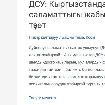
ДСУ: Кыргызстанд
саламаттыгы жабы
түзөт
Пикир калтыруу
/
Башкы тема
,
Коом
Дүйнөлүк саламаттык сактоо уюмунун (Д
жактан жабыркайт. Аны менен катар ДСУ
шылдыңдоого кабыларын, бул алардын ф
таасирин тийгизип, билимге болгон кызы
билдирди. 2019-жылы эмгекке жарамдуу 
психикалык оорудан жабыркай турганы та
Толугу менен »