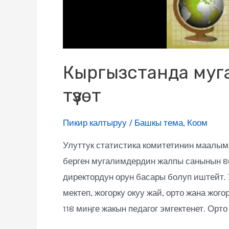
Кыргызстанда муг
түзөт
Пикир калтыруу
/
Башкы тема
,
Коом
Улуттук статистика комитетинин маалым
берген мугалимдердин жалпы санынын 86
директордун орун басары болуп иштейт. 
мектеп, жогорку окуу жай, орто жана жог
118 миңге жакын педагог эмгектенет. Орт