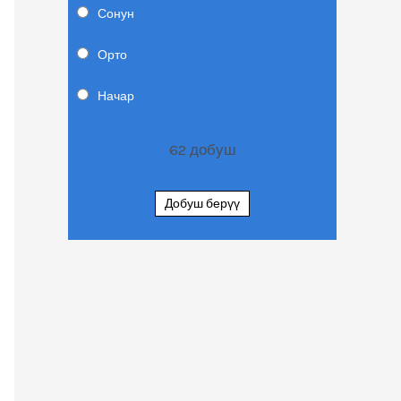
Сонун
Орто
Начар
62
добуш
Добуш берүү