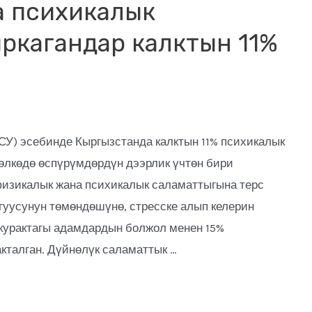
а психикалык
ркагандар калктын 11%
СУ) эсебинде Кыргызстанда калктын 11% психикалык
 өлкөдө өспүрүмдөрдүн дээрлик үчтөн бири
изикалык жана психикалык саламаттыгына терс
гуусунун төмөндөшүнө, стресске алып келерин
курактагы адамдардын болжол менен 15%
кталган. Дүйнөлүк саламаттык …