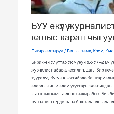
БУУ өкүлү журнали
калыс карап чыгууг
Пикир калтыруу
/
Башкы тема
,
Коом
,
Кы
Бириккен Улуттар Уюмунун (БУУ) Адам 
журналист абакка кесилип, дагы бир неч
тууралуу бүгүн 10-октябрда башкармалы
алардын иши адам укуктары жаатындагы 
чыгышын камсыздоого чакырабыз. Биз б
журналисттерди жана башкаларды аларды