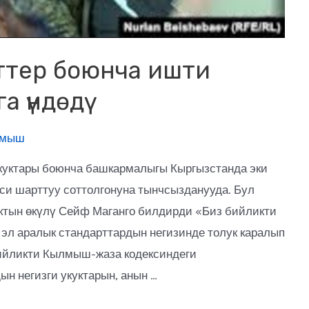
сттер боюнча ишти
а үндөдү
лмыш
укуктары боюнча башкармалыгы Кыргызстанда эки
еси шарттуу соттолгонуна тынчсызданууда. Бул
ктын өкүлү Сейф Маганго билдирди «Биз бийликти
эл аралык стандарттардын негизинде толук каралып
ийликти Кылмыш-жаза кодексиндеги
н негизги укуктарын, анын …