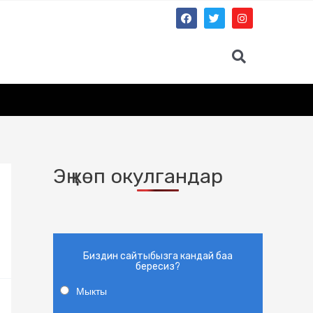
Эң көп окулгандар
Биздин сайтыбызга кандай баа
бересиз?
Мыкты