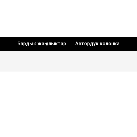
Бардык жаңылыктар
Автордук колонка