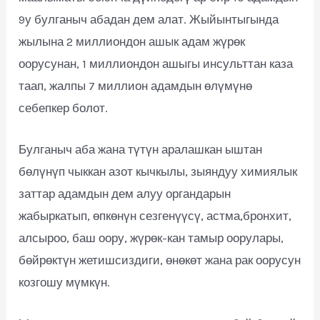
9у булганыч абадан дем алат. Жыйынтыгында
жылына 2 миллиондон ашык адам жүрөк
оорусунан, 1 миллиондон ашыгы инсульттан каза
таап, жалпы 7 миллион адамдын өлүмүнө
себепкер болот.
Булганыч аба жана түтүн аралашкан ыштан
бөлүнүп чыккан азот кычкылы, зыяндуу химиялык
заттар адамдын дем алуу органдарын
жабыркатып, өпкөнүн сезгенүүсү, астма,бронхит,
алсыроо, баш оору, жүрөк-кан тамыр оорулары,
бөйрөктүн жетишсиздиги, өнөкөт жана рак оорусун
козгошу мүмкүн.