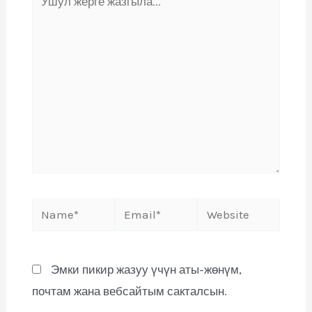
Эмки пикир жазуу үчүн аты-жөнүм,
почтам жана вебсайтым сакталсын.