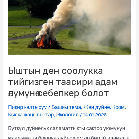
Ыштын ден соолукка
тийгизген таасири адам
өлүмүнө себепкер болот
Пикир калтыруу
/
Башкы тема
,
Жан дүйнө
,
Коом
,
Кыска жаңылыктар
,
Экология
/
14.01.2025
Бүткүл дүйнөлүк саламаттыкты сактоо уюмунун
маалыматы боюнча дүйнөдөгү ар бир 10 адамдын