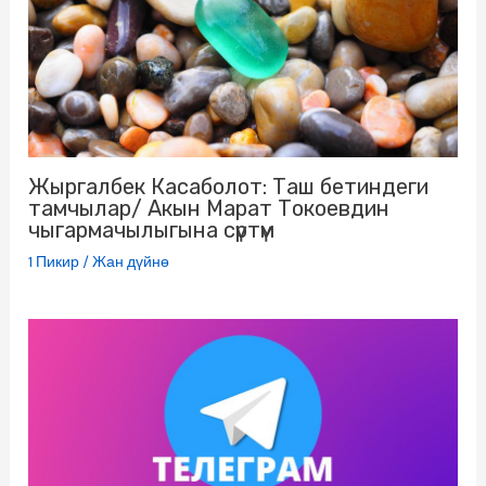
Жыргалбек Касаболот: Таш бетиндеги
тамчылар/ Акын Марат Токоевдин
чыгармачылыгына сүртүм
1 Пикир
/
Жан дүйнө