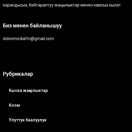
карандысыз, бейтараптуу жаңылыктар менен камсыз кылат.
Биз менен байланышуу
dolonmediafm@gmail.com
Рубрикалар
Кыска жаңылыктар
Коом
Улуттук баалуулук