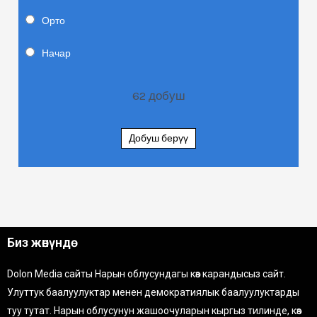
Орто
Начар
62
добуш
Добуш берүү
Биз жөнүндө
Dolon Media сайты Нарын облусундагы көз карандысыз сайт.
Улуттук баалуулуктар менен демократиялык баалуулуктарды
туу тутат. Нарын облусунун жашоочуларын кыргыз тилинде, көз