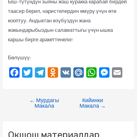
Ыш-түтүндүн зыяны жаш куракка карабай бирдей
таасир берип, наристелердин өмүрү үчүн өтө
кооптуу. Андыктан өзүбүздүн жана
жакындарыбыздын саламаттыгы үчүн ышка
каршы бирге аракеттенели!
Бөлүшүү:
F
T
T
O
V
M
W
M
E
a
w
e
d
K
a
h
e
m
c
i
l
n
i
a
s
a
←
Мурдагы
Кийинки
e
t
e
o
l
t
s
i
Макала
Макала
→
b
t
g
k
.
s
e
l
o
e
r
l
R
A
n
Окшош материалдар
o
r
a
a
u
p
g