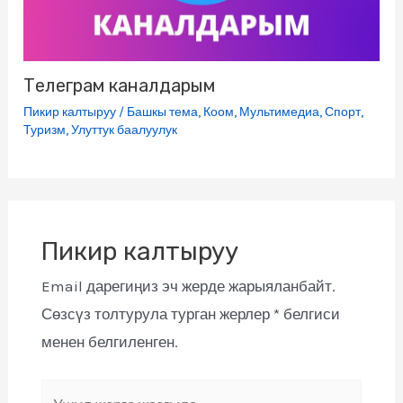
Телеграм каналдарым
Пикир калтыруу
/
Башкы тема
,
Коом
,
Мультимедиа
,
Спорт
,
Туризм
,
Улуттук баалуулук
Пикир калтыруу
Email дарегиңиз эч жерде жарыяланбайт.
Сөзсүз толтурула турган жерлер
*
белгиси
менен белгиленген.