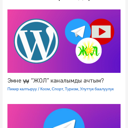
k
m
s
p
e
s
r
n
i
k
i
Эмне үчүн “ЖОЛ” каналымды ачтым?
Пикир калтыруу
/
Коом
,
Спорт
,
Туризм
,
Улуттук баалуулук