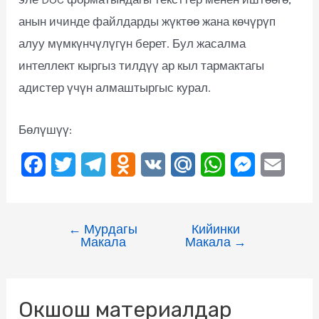
анын ичинде файлдарды жүктөө жана көчүрүп
алуу мүмкүнчүлүгүн берет. Бул жасалма
интеллект кыргыз тилдүү ар кыл тармактагы
адистер үчүн алмаштыргыс курал.
Бөлүшүү:
F
T
T
O
V
M
W
M
E
a
w
e
d
K
a
h
e
m
c
i
l
n
i
a
s
a
←
Мурдагы
Кийинки
e
t
e
o
l
t
s
i
Макала
Макала
→
b
t
g
k
.
s
e
l
o
e
r
l
R
A
n
Окшош материалдар
o
r
a
a
u
p
g