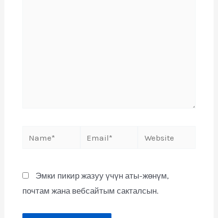
Эмки пикир жазуу үчүн аты-жөнүм,
почтам жана вебсайтым сакталсын.