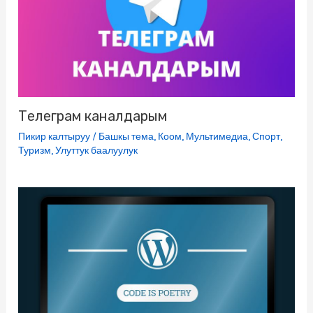
Телеграм каналдарым
Пикир калтыруу
/
Башкы тема
,
Коом
,
Мультимедиа
,
Спорт
,
Туризм
,
Улуттук баалуулук