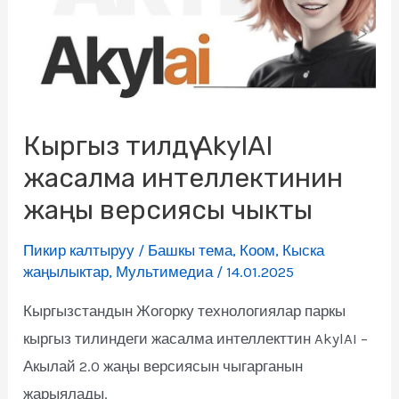
Кыргыз тилдүү AkylAI
жасалма интеллектинин
жаңы версиясы чыкты
Пикир калтыруу
/
Башкы тема
,
Коом
,
Кыска
жаңылыктар
,
Мультимедиа
/
14.01.2025
Кыргызстандын Жогорку технологиялар паркы
кыргыз тилиндеги жасалма интеллекттин AkylAI –
Акылай 2.0 жаңы версиясын чыгарганын
жарыялады.