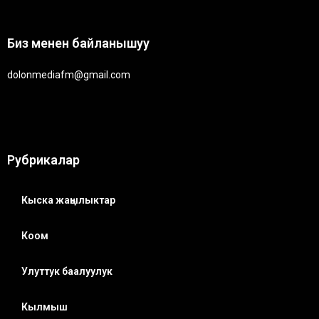
Биз менен байланышуу
dolonmediafm@gmail.com
Рубрикалар
Кыска жаңылыктар
Коом
Улуттук баалуулук
Кылмыш