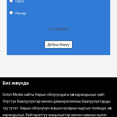
Орто
Начар
62
добуш
Добуш берүү
Биз жөнүндө
Dolon Media сайты Нарын облусундагы көз карандысыз сайт.
Улуттук баалуулуктар менен демократиялык баалуулуктарды
туу тутат. Нарын облусунун жашоочуларын кыргыз тилинде, көз
карандысыз, бейтараптуу жаңылыктар менен камсыз кылат.