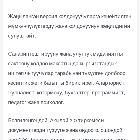
Жаңыланган версия колдонуучуларга кеңейтилген
мүмкүнчүлүктөрдү жана колдонуунун жеңилдигин
сунуштайт.
Санариптештирүүнү жана улуттук маданиятты
сактоону колдоо максатында кыргызстандык
иштеп чыгуучулар тарабынан түзүлгөн долбоор
кесиптик жети багытты бириктирет. Алар юрист,
журналист, котормочу, бухгалтер, программист,
педагог жана психолог.
Белгиленгендей, Акылай 2.0 тиркемеси
документтерди түзүүгө жана оңдоого, ошондой
эле DOC форматындагы тексттер менен иштөөгө,