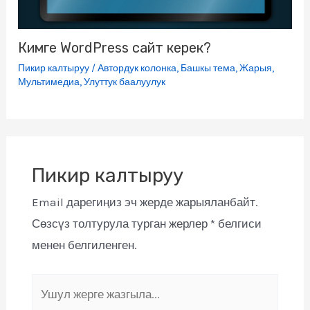
Кимге WordPress сайт керек?
Пикир калтыруу
/
Автордук колонка
,
Башкы тема
,
Жарыя
,
Мультимедиа
,
Улуттук баалуулук
Пикир калтыруу
Email дарегиңиз эч жерде жарыяланбайт.
Сөзсүз толтурула турган жерлер
*
белгиси
менен белгиленген.