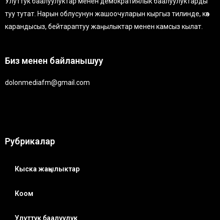
Улуттук баалуулуктар менен демократиялык баалуулуктарды
туу тутат. Нарын облусунун жашоочуларын кыргыз тилинде, көз
карандысыз, бейтараптуу жаңылыктар менен камсыз кылат.
Биз менен байланышуу
dolonmediafm@gmail.com
Рубрикалар
Кыска жаңылыктар
Коом
Улуттук баалуулук