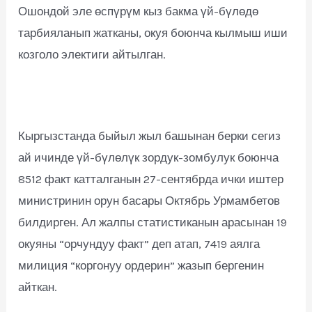
Ошондой эле өспүрүм кыз бакма үй-бүлөдө
тарбияланып жатканы, окуя боюнча кылмыш иши
козголо электиги айтылган.
Кыргызстанда быйыл жыл башынан берки сегиз
ай ичинде үй-бүлөлүк зордук-зомбулук боюнча
8512 факт катталганын 27-сентябрда ички иштер
министринин орун басары Октябрь Урмамбетов
билдирген. Ал жалпы статистиканын арасынан 19
окуяны “орчундуу факт” деп атап, 7419 аялга
милиция “коргонуу ордерин” жазып бергенин
айткан.