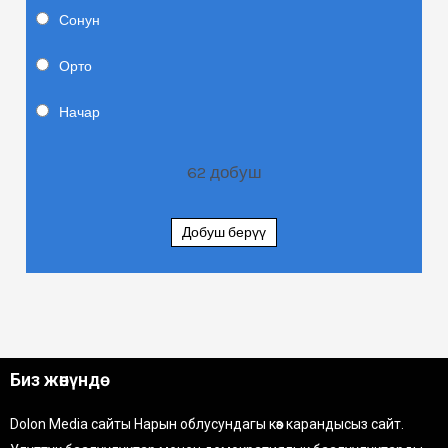
Сонун
Орто
Начар
62
добуш
Добуш берүү
Биз жөнүндө
Dolon Media сайты Нарын облусундагы көз карандысыз сайт.