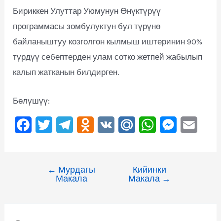
Бириккен Улуттар Уюмунун Өнүктүрүү
программасы зомбулуктун бул түрүнө
байланыштуу козголгон кылмыш иштеринин 90%
түрдүү себептерден улам сотко жетпей жабылып
калып жатканын билдирген.
Бөлүшүү:
F
T
T
O
V
M
W
M
E
a
w
e
d
K
a
h
e
m
c
i
l
n
i
a
s
a
←
Мурдагы
Кийинки
e
t
e
o
l
t
s
i
Макала
Макала
→
b
t
g
k
.
s
e
l
o
e
r
l
R
A
n