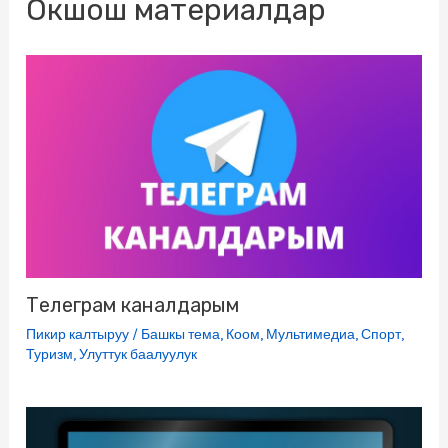
Окшош материалдар
o
r
a
a
u
p
g
k
m
s
p
e
s
r
n
i
k
i
Телеграм каналдарым
Пикир калтыруу
/
Башкы тема
,
Коом
,
Мультимедиа
,
Спорт
,
Туризм
,
Улуттук баалуулук