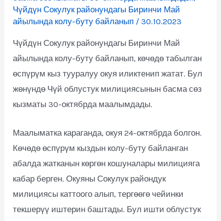
Чүйдүн Сокулук районундагы Биринчи Май
айылында колу-буту байланып
/
30.10.2023
Чүйдүн Сокулук районундагы Биринчи Май
айылында колу-буту байланып, көчөдө табылган
өспүрүм кыз тууралуу окуя иликтенип жатат. Бул
жөнүндө Чүй облустук милициясынын басма сөз
кызматы 30-октябрда маалымдады.
Маалыматка караганда, окуя 24-октябрда болгон.
Көчөдө өспүрүм кыздын колу-буту байланган
абалда жатканын көргөн кошуналары милицияга
кабар берген. Окуяны Сокулук райондук
милициясы каттоого алып, тергөөгө чейинки
текшерүү иштерин баштады. Бул ишти облустук