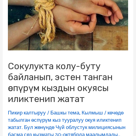
Сокулукта колу-буту
байланып, эстен танган
өспүрүм кыздын окуясы
иликтенип жатат
Пикир калтыруу
/
Башкы тема
,
Кылмыш
/
көчөдө
табылган өспүрүм кыз тууралуу окуя иликтенип
жатат. Бул жөнүндө Чүй облустук милициясынын
басма сөз кызматы 30-октябрда маалымдады.
,