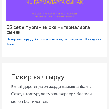
55 сөздөн турган кыска чыгармаларга
сынак
Пикир калтыруу
/
Автордук колонка
,
Башкы тема
,
Жан дүйнө
,
Коом
Пикир калтыруу
Email дарегиңиз эч жерде жарыяланбайт.
Сөзсүз толтурула турган жерлер
*
белгиси
менен белгиленген.