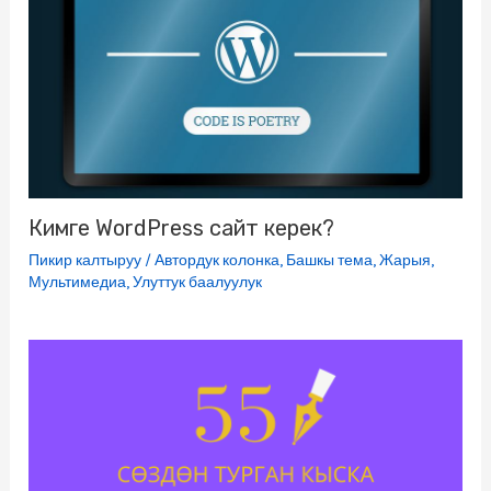
Кимге WordPress сайт керек?
Пикир калтыруу
/
Автордук колонка
,
Башкы тема
,
Жарыя
,
Мультимедиа
,
Улуттук баалуулук