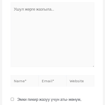
Эмки пикир жазуу үчүн аты-жөнүм,