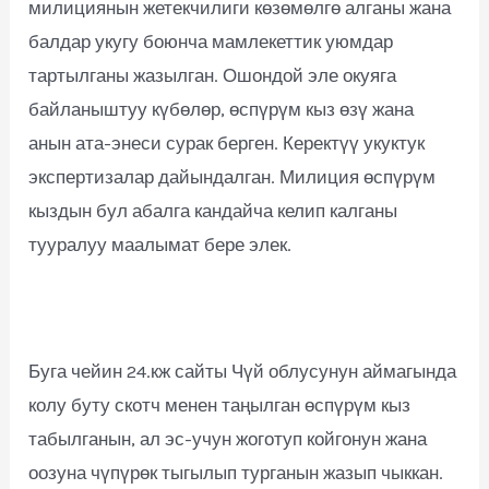
милициянын жетекчилиги көзөмөлгө алганы жана
балдар укугу боюнча мамлекеттик уюмдар
тартылганы жазылган. Ошондой эле окуяга
байланыштуу күбөлөр, өспүрүм кыз өзү жана
анын ата-энеси сурак берген. Керектүү укуктук
экспертизалар дайындалган. Милиция өспүрүм
кыздын бул абалга кандайча келип калганы
тууралуу маалымат бере элек.
Буга чейин 24.кж сайты Чүй облусунун аймагында
колу буту скотч менен таңылган өспүрүм кыз
табылганын, ал эс-учун жоготуп койгонун жана
оозуна чүпүрөк тыгылып турганын жазып чыккан.