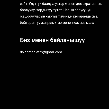
сайт. Улуттук баалуулуктар менен демократиялык
баалуулуктарды туу тутат. Нарын облусунун
жашоочуларын кыргыз тилинде, көз карандысыз,
бейтараптуу жаңылыктар менен камсыз кылат.
Биз менен байланышуу
dolonmediafm@gmail.com