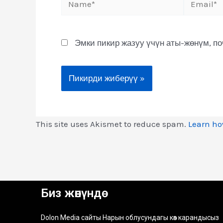
Эмки пикир жазуу үчүн аты-жөнүм, п
This site uses Akismet to reduce spam.
Learn ho
Биз жөнүндө
Dolon Media сайты Нарын облусундагы көз карандысыз