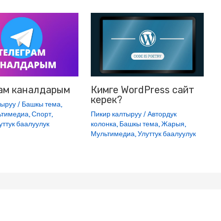
ам каналдарым
Кимге WordPress сайт
керек?
тыруу
/
Башкы тема
,
ьтимедиа
,
Спорт
,
Пикир калтыруу
/
Автордук
уттук баалуулук
колонка
,
Башкы тема
,
Жарыя
,
Мультимедиа
,
Улуттук баалуулук