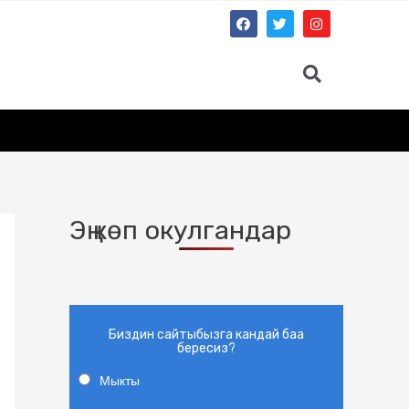
Эң көп окулгандар
Биздин сайтыбызга кандай баа
бересиз?
Мыкты