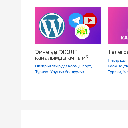
n
i
k
i
Эмне үчүн “ЖОЛ”
Телегр
каналымды ачтым?
Пикир кал
Пикир калтыруу
/
Коом
,
Спорт
,
Коом
,
Мул
Туризм
,
Улуттук баалуулук
Туризм
,
Ул