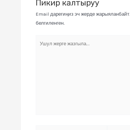
Пикир калтыруу
Email дарегиңиз эч жерде жарыяланбайт
белгиленген.