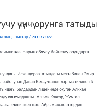
чу үчүнчү орунга татыды
ка жаңылыктар
/
24.03.2023
олимпиада Нарын облусу байгелүү орундарга
онундагы Искендеров атындагы мектебинен Эмир
а районунан Даван Бексултанов кыргыз тилинен 3-
тындагы балдардын лицейинде окуган Алихан
унду камсыздашты. Ал эми Кочкор, Жумгал
ндарга илинишкен жок. Айрым эксперттердин