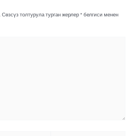
.
Сөзсүз толтурула турган жерлер
*
белгиси менен