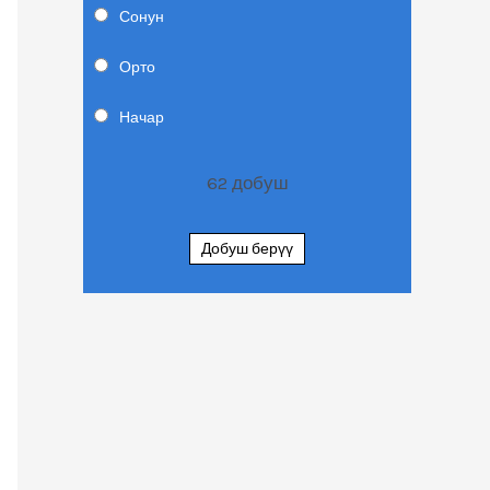
Сонун
Орто
Начар
62
добуш
Добуш берүү