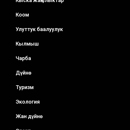
Кыска жаңылыктар
Коом
Улуттук баалуулук
Кылмыш
Чарба
Дүйнө
Туризм
Экология
Жан дүйнө