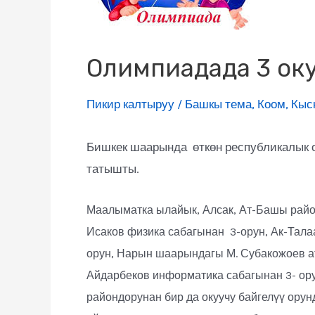
Олимпиадада 3 окуу
Пикир калтыруу
/
Башкы тема
,
Коом
,
Кыс
Бишкек шаарында өткөн республикалык 
татышты.
Маалыматка ылайык, Алсак, Ат-Башы рай
Исаков физика сабагынан 3-орун, Ак-Тала
орун, Нарын шаарындагы М. Субакожоев а
Айдарбеков информатика сабагынан 3- ор
райондорунан бир да окуучу байгелүү ору