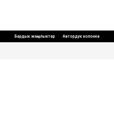
Бардык жаңылыктар
Автордук колонка