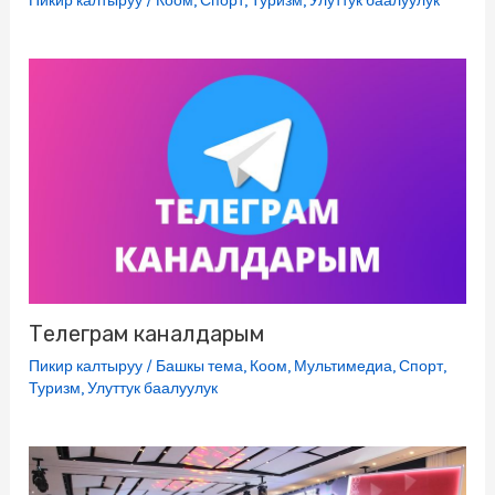
Пикир калтыруу
/
Коом
,
Спорт
,
Туризм
,
Улуттук баалуулук
Телеграм каналдарым
Пикир калтыруу
/
Башкы тема
,
Коом
,
Мультимедиа
,
Спорт
,
Туризм
,
Улуттук баалуулук