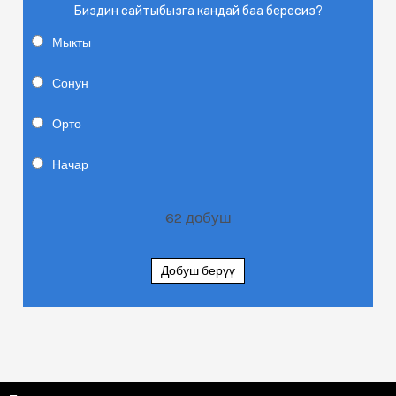
Биздин сайтыбызга кандай баа бересиз?
Мыкты
Сонун
Орто
Начар
62
добуш
Добуш берүү