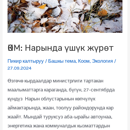
ӨКМ: Нарында үшүк жүрөт
Пикир калтыруу
/
Башкы тема
,
Коом
,
Экология
/
27.09.2024
Өзгөчө кырдаалдар министрлиги тартакан
маалыматтарга караганда, бүгүн, 27-сентябрда
күндүз Нарын облустарынын көпчүлүк
аймактарында, жаан, тоолуу райондорунда кар
жаайт. Мындай туруксуз аба-ырайы автоунаа,
энергетика жана коммуналдык кызматтардын