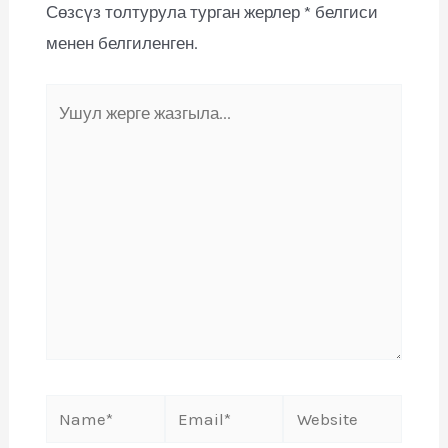
Сөзсүз толтурула турган жерлер
*
белгиси
менен белгиленген.