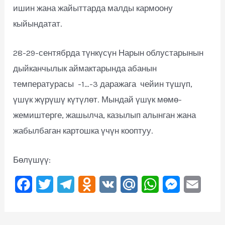
ишин жана жайыттарда малды кармоону
кыйындатат.
28-29-сентябрда түнкүсүн Нарын облустарынын
дыйканчылык аймактарында абанын
температурасы -1…-3 даражага чейин түшүп,
үшүк жүрүшү күтүлөт. Мындай үшүк мөмө-
жемиштерге, жашылча, казылып алынган жана
жабылбаган картошка үчүн кооптуу.
Бөлүшүү:
F
T
T
O
V
M
W
M
E
a
w
e
d
K
a
h
e
m
c
i
l
n
i
a
s
a