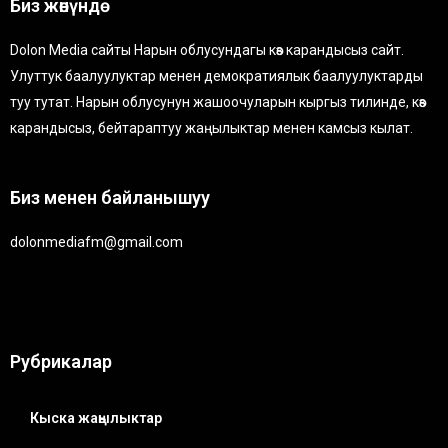
Биз жөнүндө
Dolon Media сайты Нарын облусундагы көз карандысыз сайт.
Улуттук баалуулуктар менен демократиялык баалуулуктарды
туу тутат. Нарын облусунун жашоочуларын кыргыз тилинде, көз
карандысыз, бейтараптуу жаңылыктар менен камсыз кылат.
Биз менен байланышуу
dolonmediafm@gmail.com
Рубрикалар
Кыска жаңылыктар