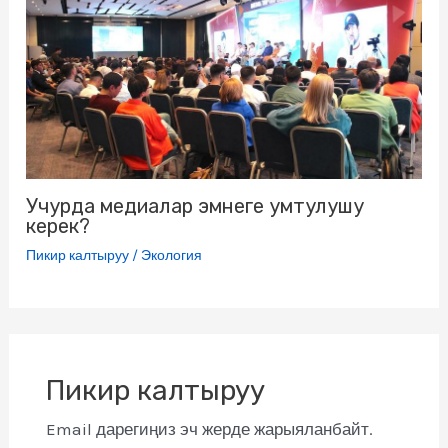
Учурда медиалар эмнеге умтулушу
керек?
Пикир калтыруу
/
Экология
Пикир калтыруу
Email дарегиңиз эч жерде жарыяланбайт.