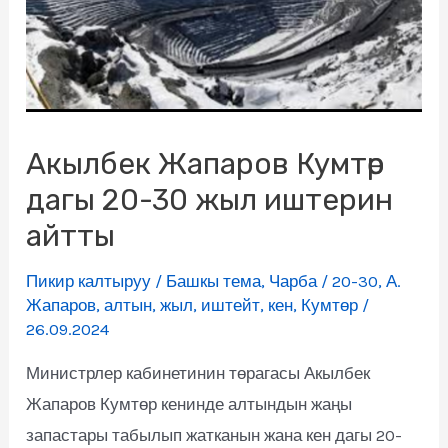
Акылбек Жапаров Кумтөр
дагы 20-30 жыл иштерин
айтты
Пикир калтыруу
/
Башкы тема
,
Чарба
/
20-30
,
А.
Жапаров
,
алтын
,
жыл
,
иштейт
,
кен
,
Кумтөр
/
26.09.2024
Министрлер кабинетинин төрагасы Акылбек
Жапаров Кумтөр кенинде алтындын жаңы
запастары табылып жатканын жана кен дагы 20-