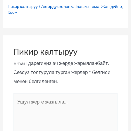
Пикир калтыруу
/
Автордук колонка
,
Башкы тема
,
Жан дүйнө
,
Коом
Пикир калтыруу
Email дарегиңиз эч жерде жарыяланбайт.
Сөзсүз толтурула турган жерлер
*
белгиси
менен белгиленген.