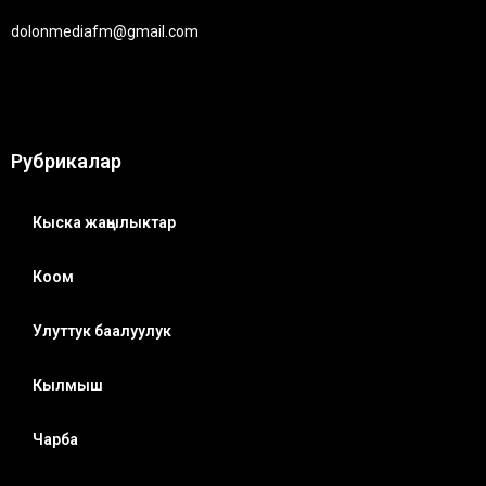
dolonmediafm@gmail.com
Рубрикалар
Кыска жаңылыктар
Коом
Улуттук баалуулук
Кылмыш
Чарба