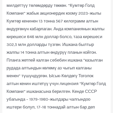
милдеттүү төлөмдөрдү төккөн. “Кумтөр Голд
Компани” жабык акционердик коому 2023-жылы
Кумтөр кенинен 13 тонна 567 килограмм алтын
өндүргөнүн кабарлаган. Анда компаниянын жалпы
кирешеси 848 млн доллар болсо, таза кирешеси
302,5 млн долларды түзгөн. Ишкана былтыр
жалпы 14 тонна алтын өндүрүү планын койгон.
Планга жетпей калган себебин ишкана “казылган
рудада алтындын көлөмү аз чыгып калганы
менен” түшүндүргөн. Ысык-Көлдөгү Тоголок
алтын кенин иштетүү үчүн лицензия “Кумтөр Голд
Компани” ишканасына берилген. Кенде СССР
убагында – 1979-1980-жылдары чалгындоо
иштери болуп, 17-18 тоннадай алтын бар деп