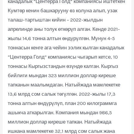
канадалык “Центерра Голд” компаниясы иштеткен
Кумтөр кенин башкарууну өз колуна алып, узак
талаш-тартыштан кийин – 2022-жылдын
апрелинде аны толук өткөрүп алган. Кенде 2021-
жылы 14,6 тонна алтын өндүрүлгөн. Мунун 4-5
тоннасын кенге ага чейин ээлик кылган канадалык
“Центерра Голд” компаниясы чыгарып кетсе, 10
тоннасы Кыргызстандын өзүндө калган. Кыргыз
бийлиги мындан 323 миллион доллар киреше
тапканын маалымдаган. Натыйжада мамлекетке
13,6 млрд сом салык төгүлгөн. 2022-жылы 17,3
тонна алтын өндүрүлүп, план 200 килограммга
ашыкча аткарылган. Компания мындан 986,5
миллион доллар киреше тапкан. Натыйжада
ишкана мамлекетке 32,1 млрд сом салык жана