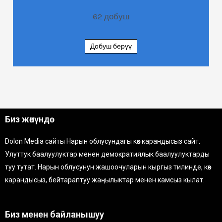
62
добуш
Добуш берүү
Биз жөнүндө
Dolon Media сайты Нарын облусундагы көз карандысыз сайт.
Улуттук баалуулуктар менен демократиялык баалуулуктарды
туу тутат. Нарын облусунун жашоочуларын кыргыз тилинде, көз
карандысыз, бейтараптуу жаңылыктар менен камсыз кылат.
Биз менен байланышуу