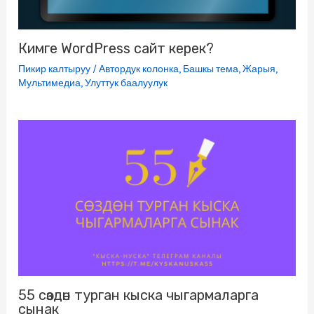
Кимге WordPress сайт керек?
Пикир калтыруу
/
Автордук колонка
,
Башкы тема
,
Жарыя
,
Мультимедиа
,
Улуттук баалуулук
55 сөздөн турган кыска чыгармаларга
сынак