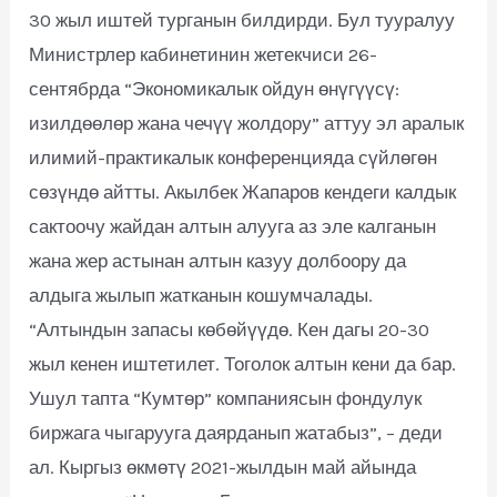
30 жыл иштей турганын билдирди. Бул тууралуу
Министрлер кабинетинин жетекчиси 26-
сентябрда “Экономикалык ойдун өнүгүүсү:
изилдөөлөр жана чечүү жолдору” аттуу эл аралык
илимий-практикалык конференцияда сүйлөгөн
сөзүндө айтты. Акылбек Жапаров кендеги калдык
сактоочу жайдан алтын алууга аз эле калганын
жана жер астынан алтын казуу долбоору да
алдыга жылып жатканын кошумчалады.
“Алтындын запасы көбөйүүдө. Кен дагы 20-30
жыл кенен иштетилет. Тоголок алтын кени да бар.
Ушул тапта “Кумтөр” компаниясын фондулук
биржага чыгарууга даярданып жатабыз”, – деди
ал. Кыргыз өкмөтү 2021-жылдын май айында