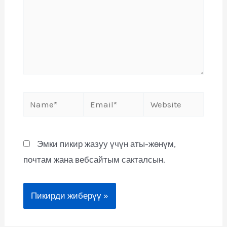
Эмки пикир жазуу үчүн аты-жөнүм,
почтам жана вебсайтым сакталсын.