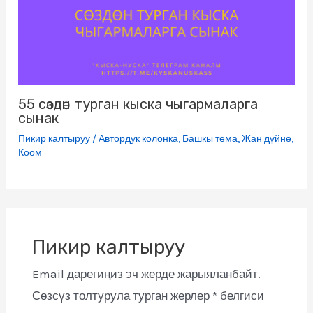
55 сөздөн турган кыска чыгармаларга
сынак
Пикир калтыруу
/
Автордук колонка
,
Башкы тема
,
Жан дүйнө
,
Коом
Пикир калтыруу
Email дарегиңиз эч жерде жарыяланбайт.
Сөзсүз толтурула турган жерлер
*
белгиси