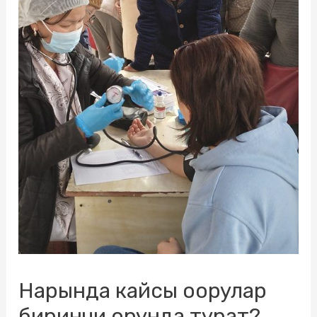
Нарында кайсы оорулар
биринчи орунда турат?