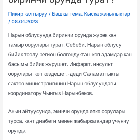
Пикир калтыруу
/
Башкы тема
,
Кыска жаңылыктар
/
06.04.2023
Нарын облусунда биринчи орунда жүрөк кан
тамыр оорулары турат. Себеби, Нарын облусу
бийик тоолу регион болгондуктан көп адамдар кан
басымы бийик жүрүшөт. Инфаркт, инсульт
оорулары көп кездешет,-деди Саламаттыкты
сактоо министрлигинин Нарын облусундагы
координатору Чынгыз Нарынбеков.
Анын айтуусунда, экинчи орунда өпкө оорулары
турса, кант диабети менен жабыркагандар үчүнчү
орунда.