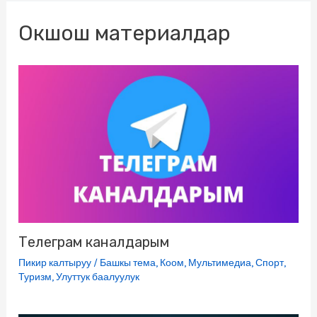
o
e
r
l
R
A
n
Окшош материалдар
o
r
a
a
u
p
g
k
m
s
p
e
s
r
n
i
k
i
Телеграм каналдарым
Пикир калтыруу
/
Башкы тема
,
Коом
,
Мультимедиа
,
Спорт
,
Туризм
,
Улуттук баалуулук