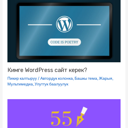
Кимге WordPress сайт керек?
Пикир калтыруу
/
Автордук колонка
,
Башкы тема
,
Жарыя
,
Мультимедиа
,
Улуттук баалуулук