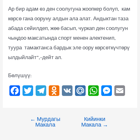
Ар бир адам өз ден соолугуна жоопкер болуп, кам
көрсө гана ооруну алдын ала алат. Андыктан таза
абада сейилдеп, жөө басып, чуркап ден соолугун
чыңдоо максатында спорт менен алектенип,
туура тамактанса бардык эле оору көрсөткүчтөрү
ылдыйлайт”,-дейт ал.
Бөлүшүү:
F
T
T
O
V
M
W
M
E
a
w
e
d
K
a
h
e
m
c
i
l
n
i
a
s
a
←
Мурдагы
Кийинки
e
t
e
o
l
t
s
i
Макала
Макала
→
b
t
g
k
.
s
e
l