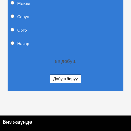
Мыкты
Сонун
Орто
Начар
62
добуш
Добуш берүү
Биз жөнүндө