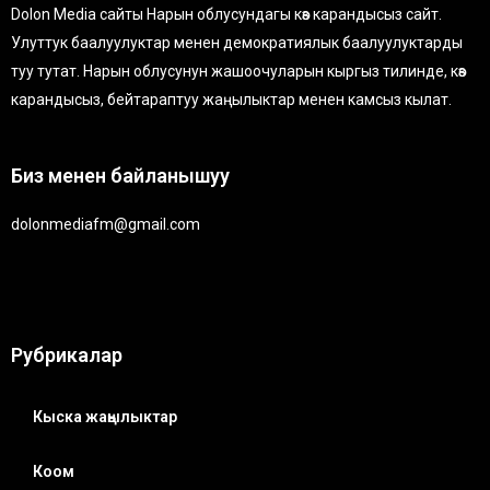
Dolon Media сайты Нарын облусундагы көз карандысыз сайт.
Улуттук баалуулуктар менен демократиялык баалуулуктарды
туу тутат. Нарын облусунун жашоочуларын кыргыз тилинде, көз
карандысыз, бейтараптуу жаңылыктар менен камсыз кылат.
Биз менен байланышуу
dolonmediafm@gmail.com
Рубрикалар
Кыска жаңылыктар
Коом