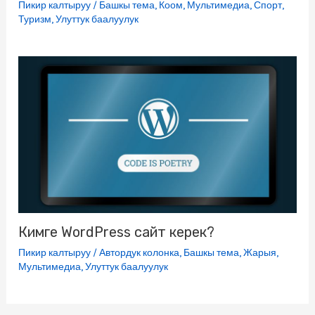
Пикир калтыруу
/
Башкы тема
,
Коом
,
Мультимедиа
,
Спорт
,
Туризм
,
Улуттук баалуулук
Кимге WordPress сайт керек?
Пикир калтыруу
/
Автордук колонка
,
Башкы тема
,
Жарыя
,
Мультимедиа
,
Улуттук баалуулук