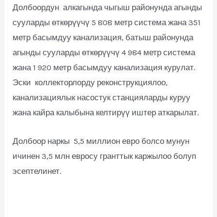
Долбоордун алкагында чыгыш районунда агынды
сууларды өткөрүүчү 5 808 метр система жана 351
метр басымдуу канализация, батыш районунда
агынды сууларды өткөрүүчү 4 984 метр система
жана 1 920 метр басымдуу канализация курулат.
Эски коллекторлорду реконструкциялоо,
канализациялык насостук станцияларды куруу
жана кайра калыбына келтирүү иштер аткарылат.
Долбоор наркы 5,5 миллион евро болсо мунун
ичинен 3,5 млн евросу гранттык каржылоо болуп
эсептелинет.