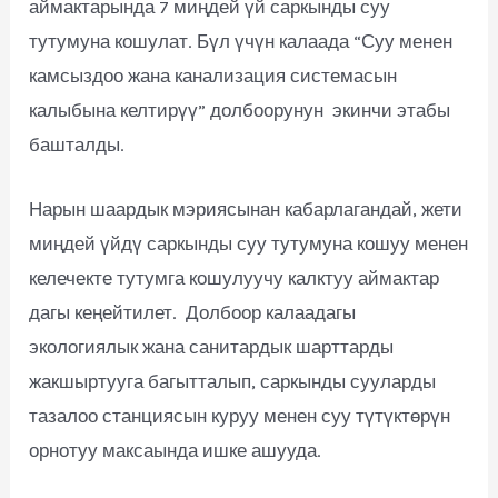
аймактарында 7 миңдей үй саркынды суу
тутумуна кошулат. Бүл үчүн калаада “Суу менен
камсыздоо жана канализация системасын
калыбына келтирүү” долбоорунун экинчи этабы
башталды.
Нарын шаардык мэриясынан кабарлагандай, жети
миңдей үйдү саркынды суу тутумуна кошуу менен
келечекте тутумга кошулуучу калктуу аймактар
дагы кеңейтилет. Долбоор калаадагы
экологиялык жана санитардык шарттарды
жакшыртууга багытталып, саркынды сууларды
тазалоо станциясын куруу менен суу түтүктөрүн
орнотуу максаында ишке ашууда.