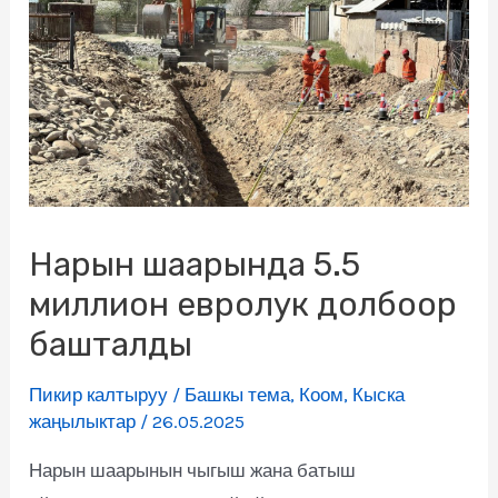
Нарын шаарында 5.5
миллион евролук долбоор
башталды
Пикир калтыруу
/
Башкы тема
,
Коом
,
Кыска
жаңылыктар
/
26.05.2025
Нарын шаарынын чыгыш жана батыш