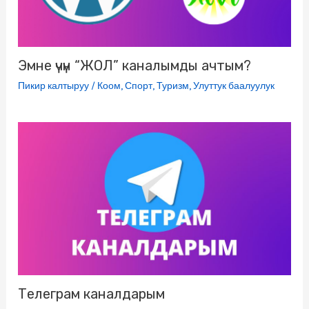
i
Эмне үчүн “ЖОЛ” каналымды ачтым?
Пикир калтыруу
/
Коом
,
Спорт
,
Туризм
,
Улуттук баалуулук
Телеграм каналдарым