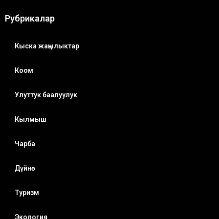
Рубрикалар
Кыска жаңылыктар
Коом
Улуттук баалуулук
Кылмыш
Чарба
Дүйнө
Туризм
Экология