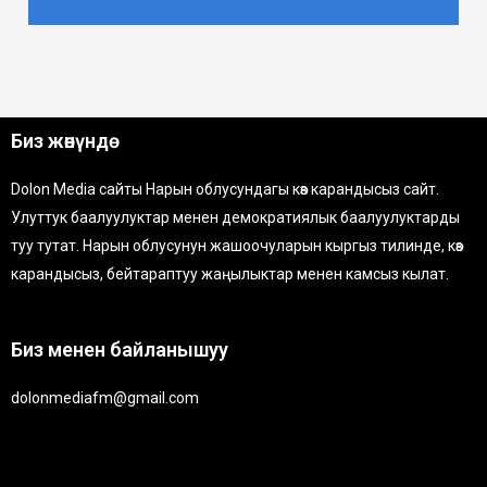
Биз жөнүндө
Dolon Media сайты Нарын облусундагы көз карандысыз сайт.
Улуттук баалуулуктар менен демократиялык баалуулуктарды
туу тутат. Нарын облусунун жашоочуларын кыргыз тилинде, көз
карандысыз, бейтараптуу жаңылыктар менен камсыз кылат.
Биз менен байланышуу
dolonmediafm@gmail.com