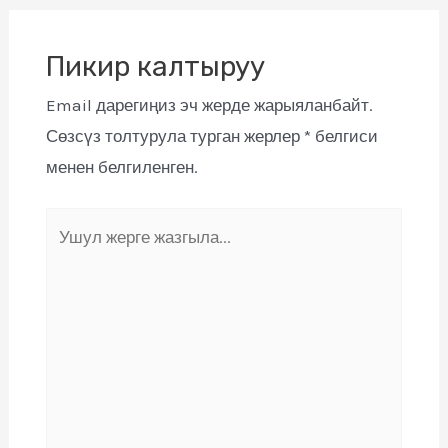
Пикир калтыруу
Email дарегиңиз эч жерде жарыяланбайт.
Сөзсүз толтурула турган жерлер
*
белгиси
менен белгиленген.