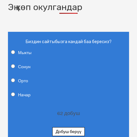
Эң көп окулгандар
Биздин сайтыбызга кандай баа бересиз?
Мыкты
Сонун
Орто
Начар
62
добуш
Добуш берүү