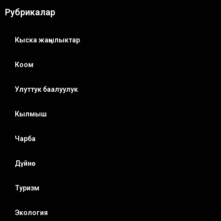
Рубрикалар
Кыска жаңылыктар
Коом
Улуттук баалуулук
Кылмыш
Чарба
Дүйнө
Туризм
Экология