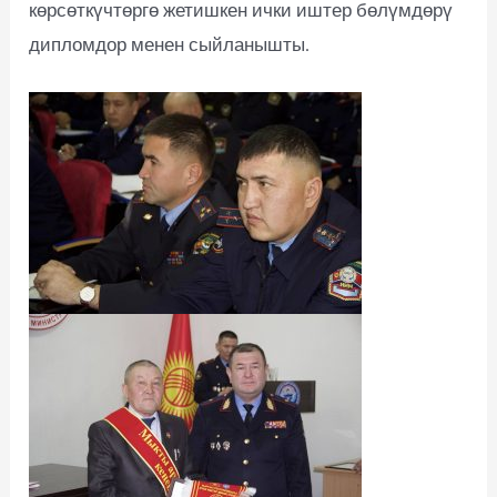
көрсөткүчтөргө жетишкен ички иштер бөлүмдөрү
дипломдор менен сыйланышты.