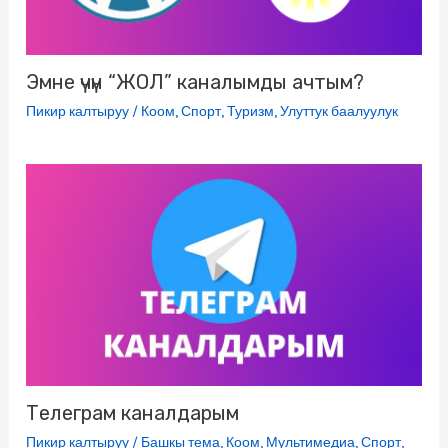
Эмне үчүн “ЖОЛ” каналымды ачтым?
Пикир калтыруу
/
Коом
,
Спорт
,
Туризм
,
Улуттук баалуулук
Телеграм каналдарым
Пикир калтыруу
/
Башкы тема
,
Коом
,
Мультимедиа
,
Спорт
,