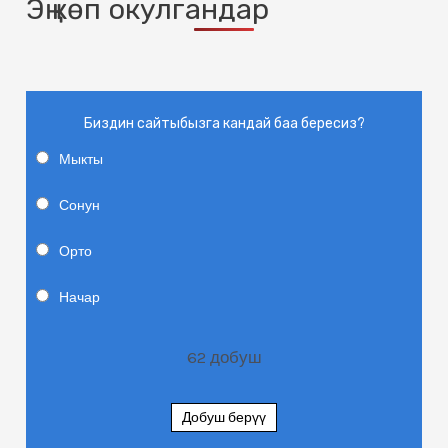
Эң көп окулгандар
Биздин сайтыбызга кандай баа бересиз?
Мыкты
Сонун
Орто
Начар
62
добуш
Добуш берүү