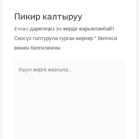
Пикир калтыруу
Email дарегиңиз эч жерде жарыяланбайт.
Сөзсүз толтурула турган жерлер
*
белгиси
менен белгиленген.