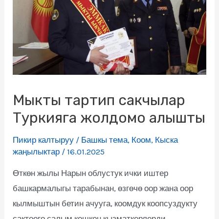
Мыкты тартип сакчылар
Туркияга жолдомо алышты
Пикир калтыруу
/
Башкы тема
,
Коом
,
Кыска
жаңылыктар
/
16.01.2025
Өткөн жылы Нарын облустук ички иштер
башкармалыгы тарабынан, өзгөчө оор жана оор
кылмыштын бетин ачууга, коомдук коопсуздукту
сактоого салым кошкон кызматкерлерди