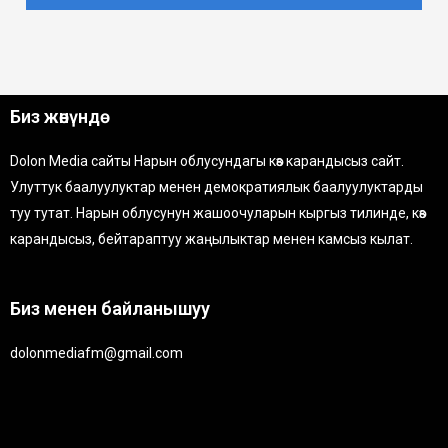
Биз жөнүндө
Dolon Media сайты Нарын облусундагы көз карандысыз сайт.
Улуттук баалуулуктар менен демократиялык баалуулуктарды
туу тутат. Нарын облусунун жашоочуларын кыргыз тилинде, көз
карандысыз, бейтараптуу жаңылыктар менен камсыз кылат.
Биз менен байланышуу
dolonmediafm@gmail.com