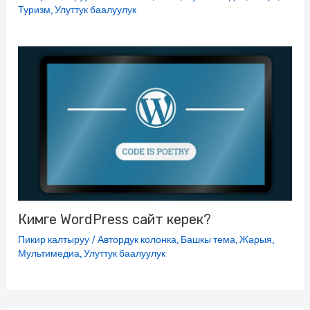
Туризм
,
Улуттук баалуулук
Кимге WordPress сайт керек?
Пикир калтыруу
/
Автордук колонка
,
Башкы тема
,
Жарыя
,
Мультимедиа
,
Улуттук баалуулук