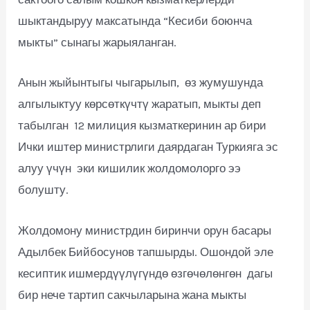
шыктандыруу максатында “Кесиби боюнча
мыкты” сынагы жарыяланган.
Анын жыйынтыгы чыгарылып, өз жумушунда
алгылыктуу көрсөткүчтү жаратып, мыкты деп
табылган 12 милиция кызматкеринин ар бири
Ички иштер министрлиги даярдаган Туркияга эс
алуу үчүн эки кишилик жолдомолорго ээ
болушту.
Жолдомону министрдин биринчи орун басары
Адылбек Бийбосунов тапшырды. Ошондой эле
кесиптик ишмердүүлүгүндө өзгөчөлөнгөн дагы
бир нече тартип сакчыларына жана мыкты