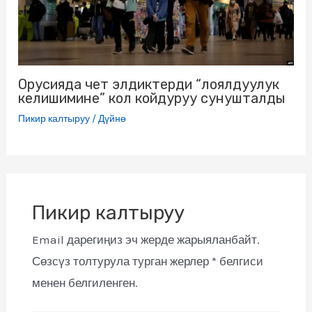
Орусияда чет элдиктерди “лоялдуулук
келишимине” кол койдуруу сунушталды
Пикир калтыруу
/
Дүйнө
Пикир калтыруу
Email дарегиңиз эч жерде жарыяланбайт.
Сөзсүз толтурула турган жерлер
*
белгиси
менен белгиленген.