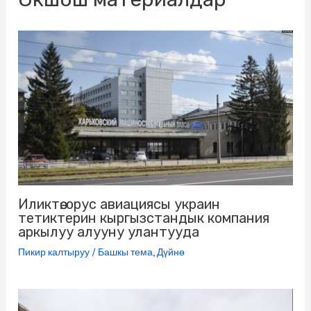
k
m
s
p
e
s
r
n
i
k
i
Иликтөө: орус авиациясы украин
тетиктерин кыргызстандык компания
аркылуу алууну улантууда
Пикир калтыруу
/
Башкы тема
,
Дүйнө