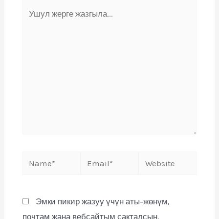
Эмки пикир жазуу үчүн аты-жөнүм,
почтам жана вебсайтым сакталсын.