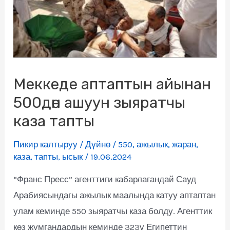
Меккеде аптаптын айынан
500дөн ашуун зыяратчы
каза тапты
Пикир калтыруу
/
Дүйнө
/
550
,
ажылык
,
жаран
,
каза
,
тапты
,
ысык
/
19.06.2024
“Франс Пресс” агенттиги кабарлагандай Сауд
Арабиясындагы ажылык маалында катуу аптаптан
улам кеминде 550 зыяратчы каза болду. Агенттик
көз жумгандардын кеминде 323ү Египеттин