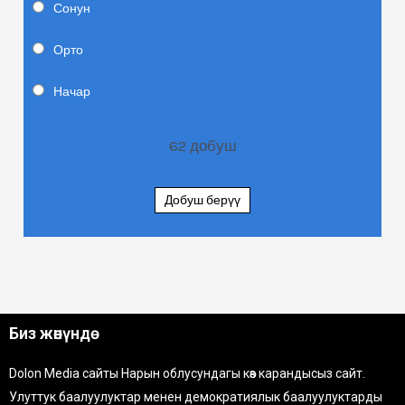
Сонун
Орто
Начар
62
добуш
Добуш берүү
Биз жөнүндө
Dolon Media сайты Нарын облусундагы көз карандысыз сайт.
Улуттук баалуулуктар менен демократиялык баалуулуктарды