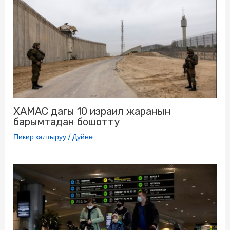
ХАМАС дагы 10 израил жаранын
барымтадан бошотту
Пикир калтыруу
/
Дүйнө