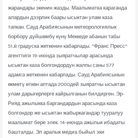
жарандары экенин жазды. Маалыматка караганда
алардын дээрлик баары ысыктан улам каза
тапкан. Сауд Арабиясынын метеорологиялык
борбору дүйшөмбү күнү Меккеде абанын табы
51,8 градуска жеткенин кабарлады. “Франс Пресс”
агенттиги 19-июнда зыяратчылар арасында
ысыктан каза болгондордун жалпы саны 577
адамга жеткенин кабарлады. Сауд Арабиясынын
өкмөтү өткөн аптада 2000дей зыяратчы ысыктан
улам дарыгерлерге кайрылганын билдирген. Эр-
Рияд ажылыкка баргандардын арасында каза
болгондор же ысыктан жабыркагандар тууралуу
маалымат бере элек. 14-июнда ажылык ибадаты
башталды. Эл аралык медиа быйыл эки