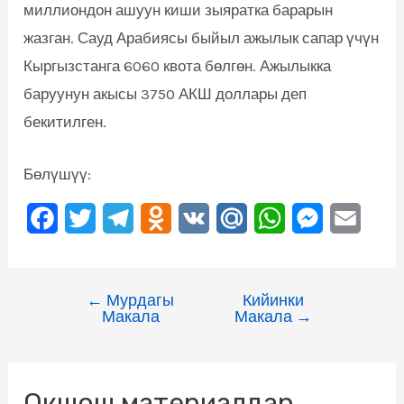
миллиондон ашуун киши зыяратка барарын
жазган. Сауд Арабиясы быйыл ажылык сапар үчүн
Кыргызстанга 6060 квота бөлгөн. Ажылыкка
баруунун акысы 3750 АКШ доллары деп
бекитилген.
Бөлүшүү:
F
T
T
O
V
M
W
M
E
a
w
e
d
K
a
h
e
m
c
i
l
n
i
a
s
a
←
Мурдагы
Кийинки
e
t
e
o
l
t
s
i
Макала
Макала
→
b
t
g
k
.
s
e
l
o
e
r
l
R
A
n
Окшош материалдар
o
r
a
a
u
p
g