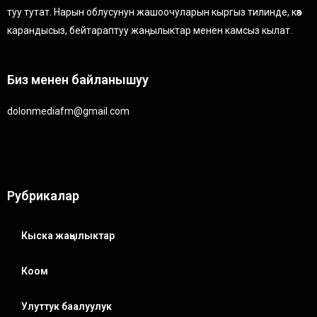
туу тутат. Нарын облусунун жашоочуларын кыргыз тилинде, көз
карандысыз, бейтараптуу жаңылыктар менен камсыз кылат.
Биз менен байланышуу
dolonmediafm@gmail.com
Рубрикалар
Кыска жаңылыктар
Коом
Улуттук баалуулук