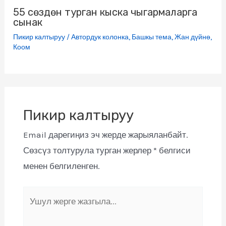
55 сөздөн турган кыска чыгармаларга
сынак
Пикир калтыруу
/
Автордук колонка
,
Башкы тема
,
Жан дүйнө
,
Коом
Пикир калтыруу
Email дарегиңиз эч жерде жарыяланбайт.
Сөзсүз толтурула турган жерлер
*
белгиси
менен белгиленген.