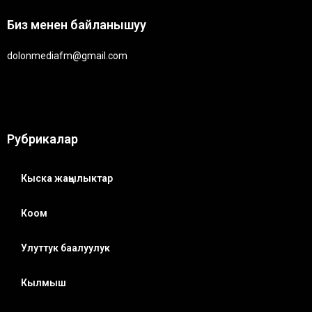
Биз менен байланышуу
dolonmediafm@gmail.com
Рубрикалар
Кыска жаңылыктар
Коом
Улуттук баалуулук
Кылмыш