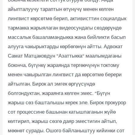
айыпталуучу тараптын өтүнүчү менен келген
лингвист көрсөтмө берип, активисттин социалдык
тармакка жарыялаган видеосундагы сөздөрүндө
массалык башаламандыкка жана бийликти басып
алууга чакырыктарды көрбөгөнүн айтты. Адвокат
Самат Матцаковдун “Азаттыкка” маалымдаганы
боюнча, бүгүнкү жараянда тергөөчүнүн токтому
менен чакырылган лингвист да көрсөтмө берери
айтылган. Бирок ал эмгек өргүүсүндө
болгондуктан, жараянга келген эмес. “Бүгүн
жарыш сөз башталышы керек эле. Бирок прокурор
сот процессине башынан катышпаганын жүйө
келтирип, жарыш сөзгө даяр эместигин айтып,
мөөнөт сурады. Ошого байланыштуу кийинки сот