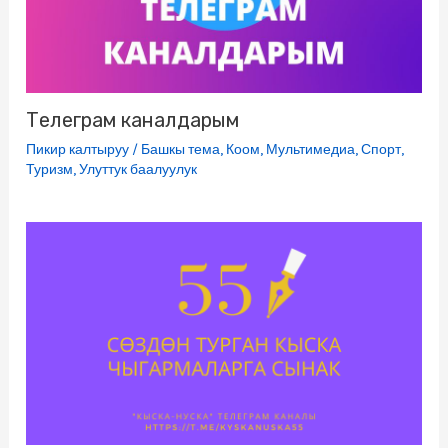
Телеграм каналдарым
Пикир калтыруу
/
Башкы тема
,
Коом
,
Мультимедиа
,
Спорт
,
Туризм
,
Улуттук баалуулук