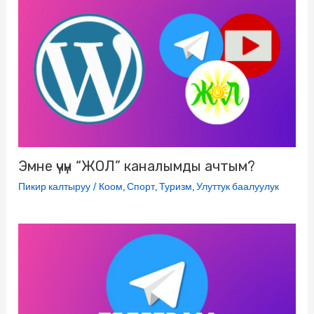
s
r
n
i
k
i
Эмне үчүн “ЖОЛ” каналымды ачтым?
Пикир калтыруу
/
Коом
,
Спорт
,
Туризм
,
Улуттук баалуулук