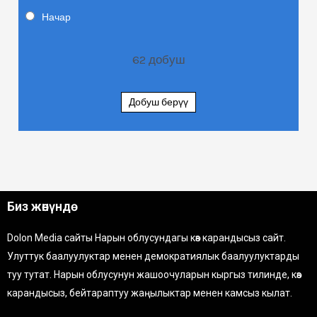
Начар
62
добуш
Добуш берүү
Биз жөнүндө
Dolon Media сайты Нарын облусундагы көз карандысыз сайт.
Улуттук баалуулуктар менен демократиялык баалуулуктарды
туу тутат. Нарын облусунун жашоочуларын кыргыз тилинде, көз
карандысыз, бейтараптуу жаңылыктар менен камсыз кылат.