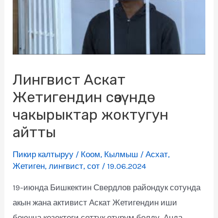
Лингвист Аскат
Жетигендин сөзүндө
чакырыктар жоктугун
айтты
Пикир калтыруу
/
Коом
,
Кылмыш
/
Асхат
,
Жетиген
,
лингвист
,
сот
/
19.06.2024
19-июнда Бишкектин Свердлов райондук сотунда
акын жана активист Аскат Жетигендин иши
боюнча кезектеги соттук отурум болду. Анда