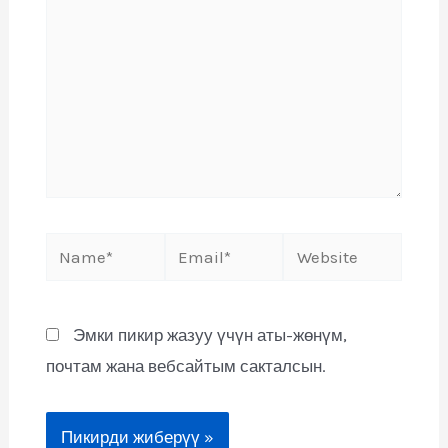
Эмки пикир жазуу үчүн аты-жөнүм,
почтам жана вебсайтым сакталсын.