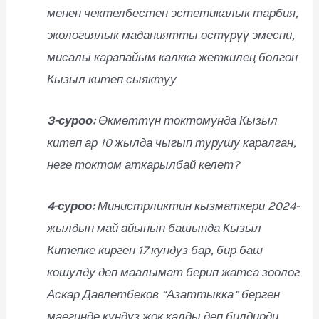
менен чектелбестен эстетикалык тарбия,
экологиялык маданиятты өстүрүү эмеспи,
мисалы карапайым калкка жеткилең болгон
Кызыл китеп сыяктуу
3-суроо:
Өкмөттүн токтомунда Кызыл
китеп ар 10 жылда чыгып турушу каралган,
неге токтом аткарылбай келет?
4-суроо:
Министрликтин кызматкери 2024-
жылдын май айынын башында Кызыл
Китепке кирген 17 кундуз бар, бир баш
кошулду деп маалымат берип жатса зоолог
Аскар Давлетбеков “Азаттыкка” берген
маегинде кундуз жок калды деп билдирди