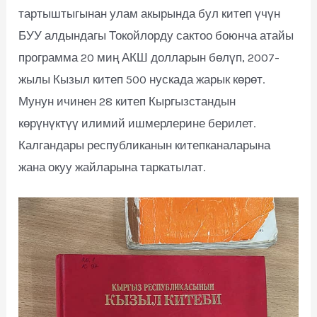
тартыштыгынан улам акырында бул китеп үчүн
БУУ алдындагы Токойлорду сактоо боюнча атайы
программа 20 миң АКШ долларын бөлүп, 2007-
жылы Кызыл китеп 500 нускада жарык көрөт.
Мунун ичинен 28 китеп Кыргызстандын
көрүнүктүү илимий ишмерлерине берилет.
Калгандары республиканын китепканаларына
жана окуу жайларына таркатылат.