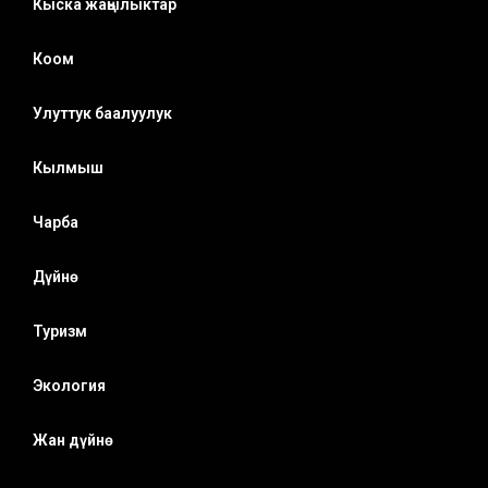
Кыска жаңылыктар
Коом
Улуттук баалуулук
Кылмыш
Чарба
Дүйнө
Туризм
Экология
Жан дүйнө