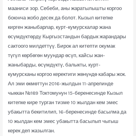
мааниси зор. Себеби, аны жаратылышты коргоо
боюнча жобо десек да болот. Кызыл китепке
кирген жаныбарлар, курт-кумурскалар жана
өсүмдүктөрдү Кыргызстандын бардык жарандары
сактоого милдеттүү. Бирок ал китепти окумак
түгүл көрбөгөн муундар өсүп, кайсы жан-
жаныбарды, өсүмдүктү, балыкты, курт-
кумурсканы коргоо керектиги жөнүндө кабары жок.
Ал эми өкмөттун 2016-жылдын 11-апрелинде
чыккан №189 Токтомунун 15-беренесинде Кызыл
китепке кире турган тизме 10 жылдан кем эмес
убакытта бекитилип, 16-беренесинде басылма да
10 жылдан кем эмес убакытта басылып чыгыш
керек деп жазылган.