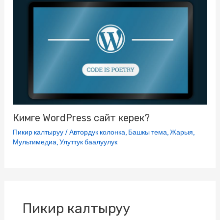
Кимге WordPress сайт керек?
Пикир калтыруу
/
Автордук колонка
,
Башкы тема
,
Жарыя
,
Мультимедиа
,
Улуттук баалуулук
Пикир калтыруу