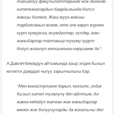
тиешелүү факультеттеринде жок дегенде
китепканалардын баардыгында болсо
жакшы болмок. Жаш муун жакшы
тарбияланып өсмөк, кече эле көрүп жүргөн
курт кумурска, өсүмдүктөр, гүлдөр, жан-
жаныбарлар таптакыр тукуму курут
болуп жоголуп кетишкенин көрүшмөк да”.
А.Давлетбековдун айтымында азыр элдик Кызыл
китепти даярдап чыгуу зарылчылыгы бар:
“Мен министрликке барып, келгиле, элдик
Кызыл китеп түзөлүчү деп айттым. Ал
жакка көбөйүп жаткан жан жаныбарлар
менен жок болуучуларды да жазалычы деп