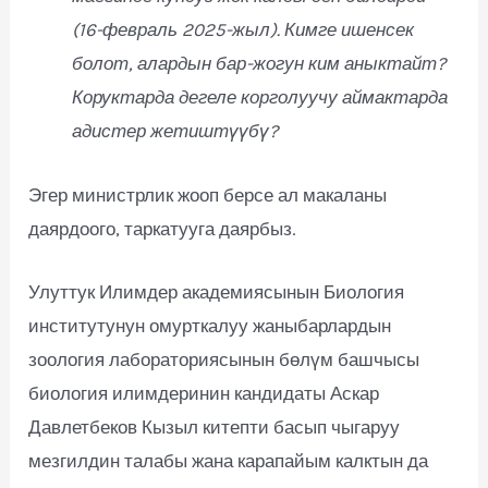
(16-февраль 2025-жыл). Кимге ишенсек
болот, алардын бар-жогун ким аныктайт?
Коруктарда дегеле корголуучу аймактарда
адистер жетиштүүбү?
Эгер министрлик жооп берсе ал макаланы
даярдоого, таркатууга даярбыз.
Улуттук Илимдер академиясынын Биология
институтунун омурткалуу жаныбарлардын
зоология лабораториясынын бөлүм башчысы
биология илимдеринин кандидаты Аскар
Давлетбеков Кызыл китепти басып чыгаруу
мезгилдин талабы жана карапайым калктын да