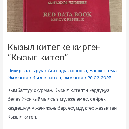
Кызыл китепке кирген
“Кызыл китеп”
Пикир калтыруу
/
Автордук колонка
,
Башкы тема
,
Экология
/
Кызыл китеп
,
экология
/
29.03.2025
Кымбаттуу окурман, Кызыл китепти көрдүңүз
беле? Жок кыймылсыз мүлккө эмес, сейрек
кездешүүчү жан-жаныбар, өсүмдүктөр жазылган
Кызыл китеп.