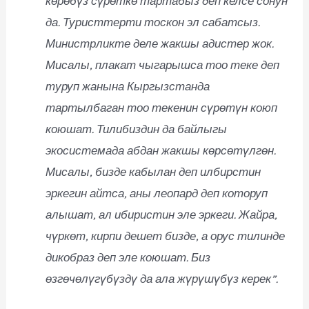
көрөбүз сүрөткө тартабыз деп келсе сонун
да. Туристтерти тоскон эл сабатсыз.
Министрликте деле жакшы адистер жок.
Мисалы, плакат чыгарышса тоо теке деп
туруп жанына Кыргызстанда
тартылбаган тоо текенин сүрөтүн коюп
коюшат. Тилибиздин да байлыгы
экосистемада абдан жакшы көрсөтүлгөн.
Мисалы, бизде кабылан деп илбирстин
эркегин айтса, аны леопард деп которуп
алышат, ал ибиристин эле эркеги. Жайра,
чүркөт, кирпи дешет бизде, а орус тилинде
дикобраз деп эле коюшат. Биз
өзгөчөлүгүбүздү да ала жүрүшүбүз керек”.