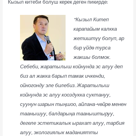
Кызыл китеби болуш керек деген пикирде:
“Кызыл Китеп
карапайым калкка
жетиштүү болуп, ар
бир үйдө турса
жакшы болмок.
Себеби, жаратылыш койнунда эс алуу деп
биз ал жакка барып тамак ичкенди,
ойногонду эле билебиз. Жаратылыш
койнунда эс алуу кооздукка суктануу,
суунун шарын тыңшоо, айлана-чөйрө менен
таанышуу, балдарыңа тааныштыруу,
дегеле эстетикалык ырахат алуу, тарбия
алуу, экологиялык маданиятты