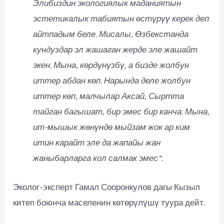
Элибиздин экологиялык маданиятын
эстетикалык табиятын өстүрүү керек деп
айтпадым беле. Мисалы, Өзбекстанда
кундуздар эл жашаган жерде эле жашайт
экен. Мына, көрдүнүзбү, а бизде жолбун
иттер абдан көп. Нарында деле жолбун
иттер көп, малчылар Аксай, Сыртта
тайган багышат, бир эмес бир канча. Мына,
ит-мышык жөнүндө мыйзам жок ар ким
итин карайт эле да жапайы жан
жаныбарларга кол салмак эмес”.
Эколог-эксперт Гамал Сооронкулов дагы Кызыл
китеп боюнча маселенин көтөрүлүшү туура дейт.