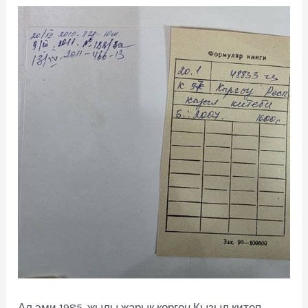
Ал эми 1985-жылы жарык көргөн Кызыл китеп