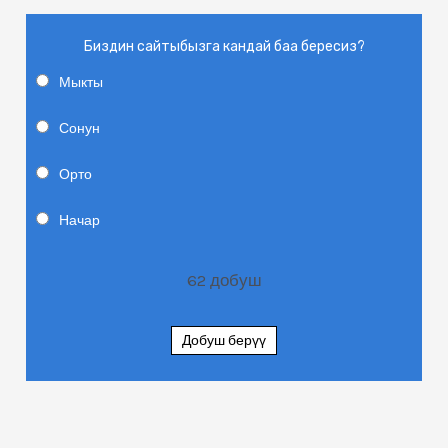
Биздин сайтыбызга кандай баа бересиз?
Мыкты
Сонун
Орто
Начар
62
добуш
Добуш берүү