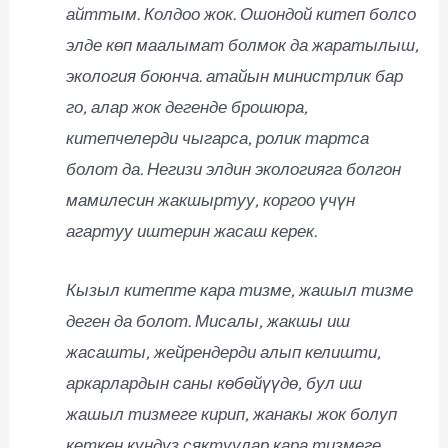
айттым. Колдоо жок. Ошондой китеп болсо
элде көп маалымат болмок да жаратылыш,
экология боюнча. атайын министрлик бар
го, алар жок дегенде брошюра,
китепчелерди чыгарса, ролик тартса
болот да. Негизи элдин экологияга болгон
мамилесин жакшыртуу, коргоо үчүн
агартуу иштерин жасаш керек.
Кызыл китепте кара тизме, жашыл тизме
деген да болот. Мисалы, жакшы иш
жасашты, жейрендерди алып келишти,
аркарлардын саны көбөйүүдө, бул иш
жашыл тизмеге кирип, жанакы жок болуп
кеткен кундуз сяктуулар кара тизмеге