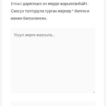
Email дарегиңиз эч жерде жарыяланбайт.
Сөзсүз толтурула турган жерлер
*
белгиси
менен белгиленген.