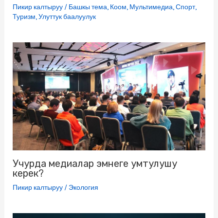
Пикир калтыруу
/
Башкы тема
,
Коом
,
Мультимедиа
,
Спорт
,
Туризм
,
Улуттук баалуулук
Учурда медиалар эмнеге умтулушу
керек?
Пикир калтыруу
/
Экология