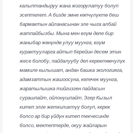
калыптандыруу жана жогорулатуу болуп
эсептелет. А бизде эмне көпчүлүктө беш
бармактын айланасынан эле чыга албай
жатпайбызбы. Мына мен өзүм деле бир
жаныбар жөнүндө улуу муунга, өзүм
курактууларга айтып берейин десем этин
жесе болобу, пайдалуубу деп керектөөчулүк
мамиле кылышат, андан башка экологияга,
адамзаттын жашоосуна, келечек муунга,
жаратылышка тийгизген пайдасын
сурашпайт, ойлонушпайт. Эгер Кызыл
китеп элге жеткиликтүү болуп, керек
болсо ар бир үйдүн китеп текчесинде
болсо, мектептерде, окуу жайларын