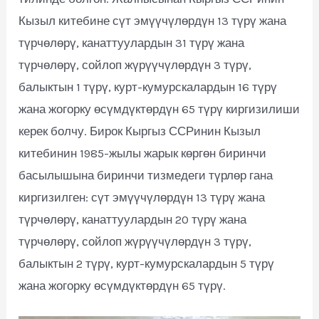
Кызыл китебине сүт эмүүчүлөрдүн 13 түрү жана
түрчөлөрү, канаттуулардын 31 түрү жана
түрчөлөрү, сойлоп жүрүүчүлөрдүн 3 түрү,
балыктын 1 түрү, курт-кумурскалардын 16 түрү
жана жогорку өсүмдүктөрдүн 65 түрү киргизилиши
керек болчу. Бирок Кыргыз ССРинин Кызыл
китебинин 1985-жылы жарык көргөн биринчи
басылышына биринчи тизмедеги түрлөр гана
киргизилген: сүт эмүүчүлөрдүн 13 түрү жана
түрчөлөрү, канаттуулардын 20 түрү жана
түрчөлөрү, сойлоп жүрүүчүлөрдүн 3 түрү,
балыктын 2 түрү, курт-кумурскалардын 5 түрү
жана жогорку өсүмдүктөрдүн 65 түрү.