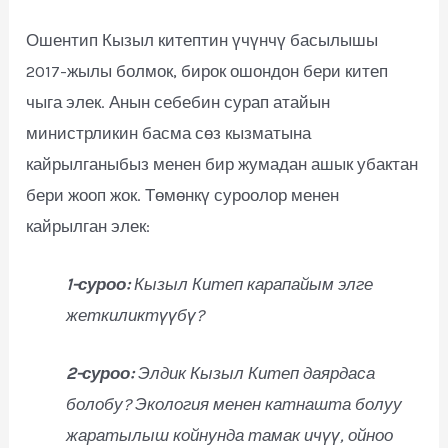
Ошентип Кызыл китептин үчүнчү басылышы
2017-жылы болмок, бирок ошондон бери китеп
чыга элек. Анын себебин сурап атайын
министрликин басма сөз кызматына
кайрылганыбыз менен бир жумадан ашык убактан
бери жооп жок. Төмөнкү суроолор менен
кайрылган элек:
1-суроо:
Кызыл Китеп карапайым элге
жеткиликтүүбү?
2-суроо:
Элдик Кызыл Китеп даярдаса
болобу? Экология менен катнашта болуу
жаратылыш койнунда тамак ичүү, ойноо