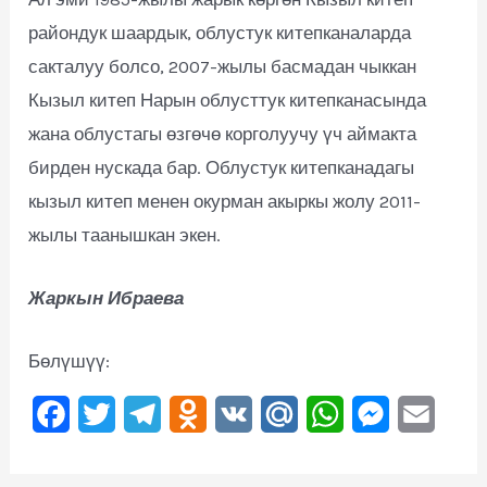
райондук шаардык, облустук китепканаларда
сакталуу болсо, 2007-жылы басмадан чыккан
Кызыл китеп Нарын облусттук китепканасында
жана облустагы өзгөчө корголуучу үч аймакта
бирден нускада бар. Облустук китепканадагы
кызыл китеп менен окурман акыркы жолу 2011-
жылы таанышкан экен.
Жаркын Ибраева
Бөлүшүү:
F
T
T
O
V
M
W
M
E
a
w
e
d
K
a
h
e
m