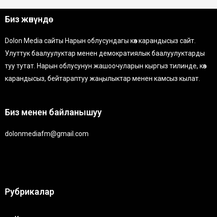
Биз жөнүндө
Dolon Media сайты Нарын облусундагы көз карандысыз сайт.
Улуттук баалуулуктар менен демократиялык баалуулуктарды
туу тутат. Нарын облусунун жашоочуларын кыргыз тилинде, көз
карандысыз, бейтараптуу жаңылыктар менен камсыз кылат.
Биз менен байланышуу
dolonmediafm@gmail.com
Рубрикалар