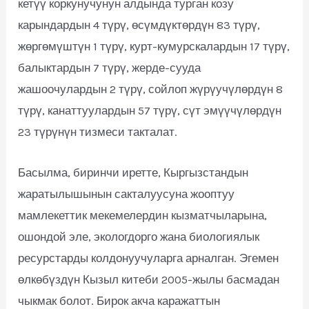
кетүү коркунучунун алдында турган козу
карындардын 4 түрү, өсүмдүктөрдүн 83 түрү,
жөргөмүштүн 1 түрү, курт-кумурскалардын 17 түрү,
балыктардын 7 түрү, жерде-сууда
жашоочулардын 2 түрү, сойлоп жүрүучүлөрдүн 8
түрү, канаттуулардын 57 түрү, сүт эмүүчүлөрдүн
23 түрүнүн тизмеси такталат.
Басылма, биринчи иретте, Кыргызстандын
жаратылышынын сакталуусуна жооптуу
мамлекеттик мекемелердин кызматчыларына,
ошондой эле, экологдорго жана биологиялык
ресурстарды колдонуучуларга арналган. Эгемен
өлкөбүздүн Кызыл китеби 2005-жылы басмадан
чыкмак болот. Бирок акча каражаттын