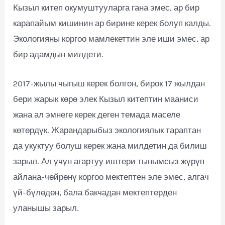
Кызыл китеп окумуштууларга гана эмес, ар бир
карапайым кишинин ар бирине керек болуп калды.
Экологияны коргоо мамлекеттин эле иши эмес, ар
бир адамдын милдети.
2017-жылы чыгыш керек болгон, бирок 17 жылдан
бери жарык көрө элек Кызыл китептин мааниси
жана ал эмнеге керек деген темада маселе
көтөрдүк. Жарандарыбыз экологиялык тараптан
да укуктуу болуш керек жана милдетин да билиш
зарыл. Ал үчүн агартуу иштери тынымсыз жүрүп
айлана-чөйрөнү коргоо мектептен эле эмес, алгач
үй-бүлөдөн, бала бакчадан мектептерден
уланышы зарыл.