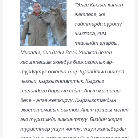
“Элге Кызыл китеп
жетпесе, же
сайттарда сүрөтү
чыкпаса, ким
тааныйт аларды.
Мисалы, биз дагы Влад Ушаков деген
кесиптешим экөөбүз биологиялык ар-
түрдүүлүк боюнча map.kg сайтын иштеп
чыгып, кыргызчалаттык. Кыргыз
тилиндеги биринчи сайт. Анын максаты
деле – элге жеткирүү, Кыргызстандын
экосистемасын сактоо. Анын аркасы менен
эко туризимди жакшыртуу. Биздин жерге
туристтер ушул чөптү, үшул жаныбарды