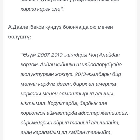
кириш керек эле”.
А.Давлетбеков кундуз боюнча да ою менен
бөлүштү:
“Өзүм 2007-2010-жылдары Чоң Алайдан
көргөм. Андан кийинки изилдөөлөрүбүздө
жолуктурган жокпуз. 2013-жылдары бир
малчы көрдүм деген, бирок ал америка
норкасы менен алмаштырып алышы
ыктымал. Коруктарда, бардык эле
корголгон аймактарда адистер жетишсиз,
айрымдарын айрып тааный алышпайт,
анан карапайым эл кайдан тааныйт.