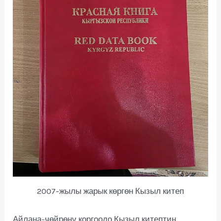
2007-жылы жарык көргөн Кызыл китеп
Айлана-чөйрөнү коргоодо Кызыл китептин