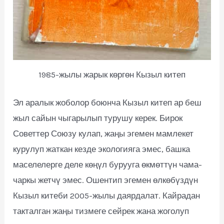
1985-жылы жарык көргөн Кызыл китеп
Эл аралык жоболор боюнча Кызыл китеп ар беш
жыл сайын чыгарылып турушу керек. Бирок
Советтер Союзу кулап, жаңы эгемен мамлекет
курулуп жаткан кезде экологияга эмес, башка
маселелерге деле көңүл бурууга өкмөттүн чама-
чаркы жетчү эмес. Ошентип эгемен өлкөбүздүн
Кызыл китеби 2005-жылы даярдалат. Кайрадан
такталган жаңы тизмеге сейрек жана жоголуп