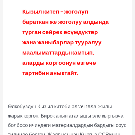
Кызыл китеп – жоголуп
бараткан же жоголуу алдында
турган сейрек өсүмдүктөр
жана жаныбарлар тууралуу
маалыматтарды камтып,
аларды коргоонун өзгөчө
тартибин аныктайт.
Өлкөбүздүн Кызыл китеби алгач 1985-жылы
жарык көргөн. Бирок анын аталышы эле кыргызча
болбосо ичиндеги материалдардын бардыгы орус
тилинде болгон. Жалпысынан Кыргыз ССРинин