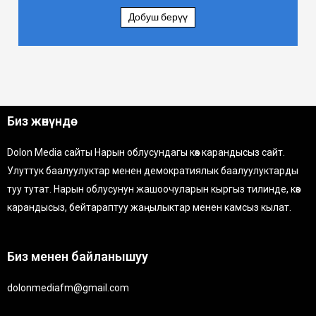
Добуш берүү
Биз жөнүндө
Dolon Media сайты Нарын облусундагы көз карандысыз сайт.
Улуттук баалуулуктар менен демократиялык баалуулуктарды
туу тутат. Нарын облусунун жашоочуларын кыргыз тилинде, көз
карандысыз, бейтараптуу жаңылыктар менен камсыз кылат.
Биз менен байланышуу
dolonmediafm@gmail.com