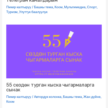
Телеграм каналдарым
Пикир калтыруу
/
Башкы тема
,
Коом
,
Мультимедиа
,
Спорт
,
Туризм
,
Улуттук баалуулук
55 сөздөн турган кыска чыгармаларга
сынак
Пикир калтыруу
/
Автордук колонка
,
Башкы тема
,
Жан дүйнө
,
Коом