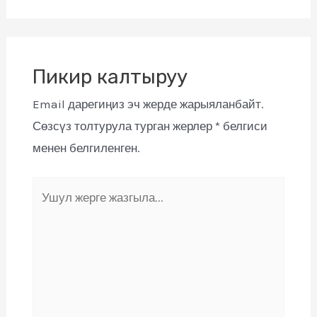
Пикир калтыруу
Email дарегиңиз эч жерде жарыяланбайт.
Сөзсүз толтурула турган жерлер
*
белгиси
менен белгиленген.