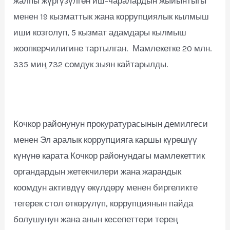
жалпы жүргүзүлгөн иш-чаралардын жыйынтыгы
менен 19 кызматтык жана коррупциялык кылмыш
иши козголуп, 5 кызмат адамдары кылмыш
жоопкерчилигине тартылган. Мамлекетке 20 млн.
335 миң 732 сомдук зыян кайтарылды.
Кочкор районунун прокуратурасынын демилгеси
менен Эл аралык коррупцияга каршы күрөшүү
күнүнө карата Кочкор районундагы мамлекеттик
органдардын жетекчилери жана жарандык
коомдун активдүү өкүлдөрү менен биргеликте
тегерек стол өткөрүлүп, коррупциянын пайда
болушунун жана анын кесепеттери терең