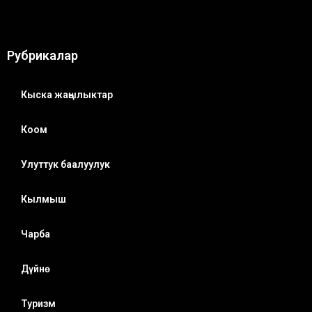
Рубрикалар
Кыска жаңылыктар
Коом
Улуттук баалуулук
Кылмыш
Чарба
Дүйнө
Туризм