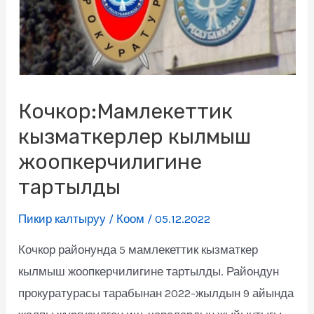
Кочкор:Мамлекеттик
кызматкерлер кылмыш
жоопкерчилигине
тартылды
Пикир калтыруу
/
Коом
/
05.12.2022
Кочкор районунда 5 мамлекеттик кызматкер
кылмыш жоопкерчилигине тартылды. Райондун
прокуратурасы тарабынан 2022-жылдын 9 айында