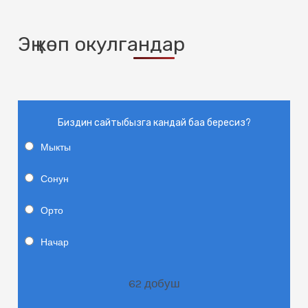
Эң көп окулгандар
Биздин сайтыбызга кандай баа бересиз?
Мыкты
Сонун
Орто
Начар
62
добуш