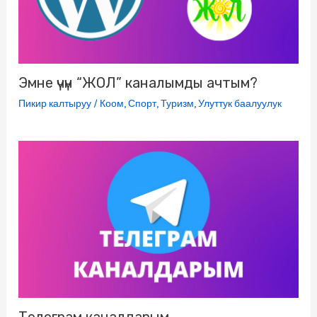
i
Эмне үчүн “ЖОЛ” каналымды ачтым?
Пикир калтыруу
/
Коом
,
Спорт
,
Туризм
,
Улуттук баалуулук