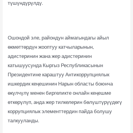
түшүндүрүлдү.
Ошондой эле, райондун аймагындагы айыл
өкмөттөрдүн жооптуу катчыларынын,
адистеринин жана жер адистеринин
катышуусунда Кыргыз Республикасынын
Президентине караштуу Антикоррупциялык
ишкердик кеңешинин Нарын областы боюнча
өкүлчүлү менен биргеликте онлайн кеңешме
өткөрүлүп, анда жер тилкелерин бөлүштүрүүдөгү
коррупциялык элементтердин пайда болушу
талкууланды.