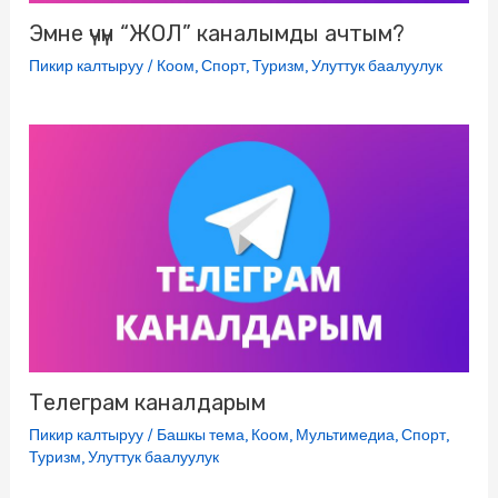
Эмне үчүн “ЖОЛ” каналымды ачтым?
Пикир калтыруу
/
Коом
,
Спорт
,
Туризм
,
Улуттук баалуулук
Телеграм каналдарым
Пикир калтыруу
/
Башкы тема
,
Коом
,
Мультимедиа
,
Спорт
,
Туризм
,
Улуттук баалуулук