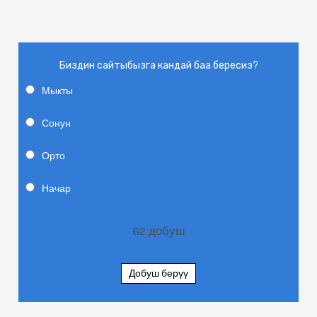
Биздин сайтыбызга кандай баа бересиз?
Мыкты
Сонун
Орто
Начар
62
добуш
Добуш берүү