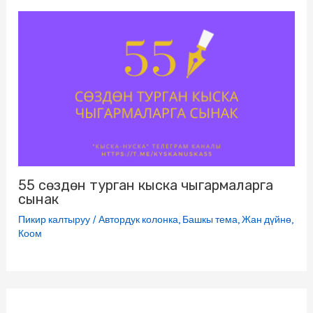
55 сөздөн турган кыска чыгармаларга
сынак
Пикир калтыруу
/
Автордук колонка
,
Башкы тема
,
Жан дүйнө
,
Коом