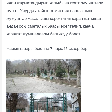
ичин жарыктандырып калыбына келтирүү иштери
жүрөт. Учурда атайын комиссия паркка эмне
жумуштар жасалышы керектигин карап жатышат,
андан соң сметалык баасы эсептелип, канча
каражат жумшалаары белгилүү болот.
Нарын шаары боюнча 7 парк, 17 сквер бар.