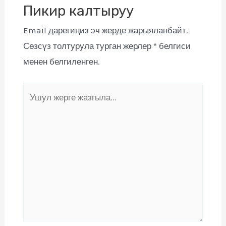
Пикир калтыруу
Email дарегиңиз эч жерде жарыяланбайт.
Сөзсүз толтурула турган жерлер
*
белгиси
менен белгиленген.