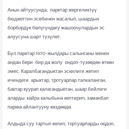
Анын айтуусунда, парктар жергиликтүү
бюджеттин эсебинен жасалып, шаардын
борбордук бөлүгүндөгү жашоочулардын эс
алуусуна шарт түзүлөт.
Бул парктар 1970-жылдары салынганы менен
андан бери бир да жолу ондоп-түзөөдөн өткөн
эмес. Каралбагандыктан эскилиги жетип
ичиндеги арыктар, тротуарлар талкаланган,
бактар куурап калагандыктан, шаар бийлиги
аларды кайра калыбына келтирип, заманбап
паркка айлантууну көздөөдө.
Алдыда суу тартып келип, тортуарларды оңдоп,