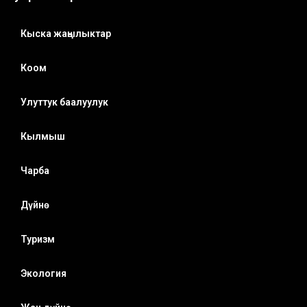
Кыска жаңылыктар
Коом
Улуттук баалуулук
Кылмыш
Чарба
Дүйнө
Туризм
Экология