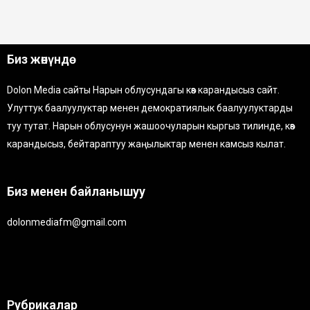
Биз жөнүндө
Dolon Media сайты Нарын облусундагы көз карандысыз сайт.
Улуттук баалуулуктар менен демократиялык баалуулуктарды
туу тутат. Нарын облусунун жашоочуларын кыргыз тилинде, көз
карандысыз, бейтараптуу жаңылыктар менен камсыз кылат.
Биз менен байланышуу
dolonmediafm@gmail.com
Рубрикалар