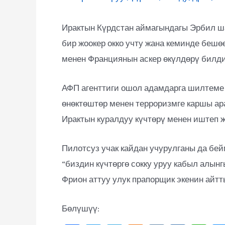
Ирактын Күрдстан аймагындагы Эрбил ш
бир жоокер окко учту жана кеминде бешө
менен Франциянын аскер өкүлдөрү билд
АФП агенттиги ошол адамдарга шилтеме 
өнөктөштөр менен терроризмге каршы ар
Ирактын куралдуу күчтөрү менен иштеп ж
Пилотсуз учак кайдан учурулганы да б
“биздин күчтөргө сокку уруу кабыл алын
Фрион аттуу улук прапорщик экенин айтт
Бөлүшүү: