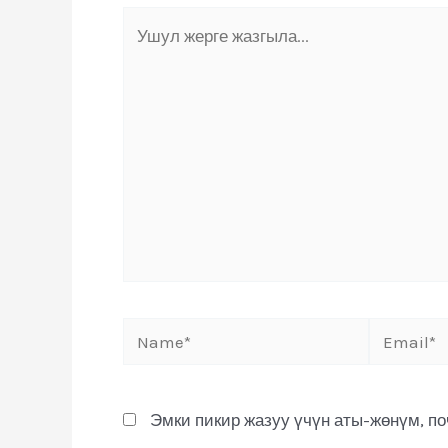
Эмки пикир жазуу үчүн аты-жөнүм, п