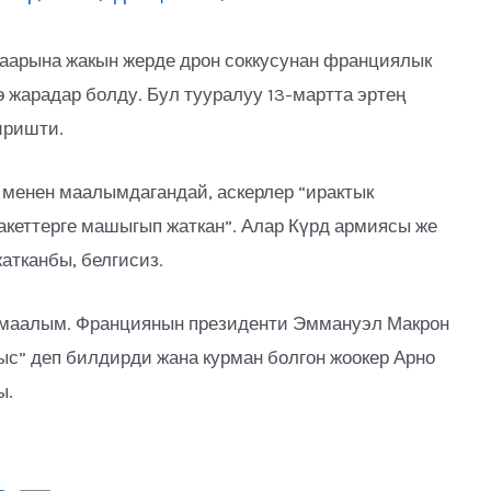
аарына жакын жерде дрон соккусунан франциялык
ө жарадар болду. Бул тууралуу 13-мартта эртең
иришти.
менен маалымдагандай, аскерлер “ирактык
акеттерге машыгып жаткан”. Алар Күрд армиясы же
атканбы, белгисиз.
еймаалым. Франциянын президенти Эммануэл Макрон
гыс” деп билдирди жана курман болгон жоокер Арно
ы.