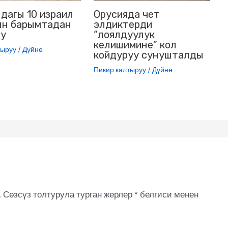
дагы 10 израил
Орусияда чет
н барымтадан
элдиктерди
ту
“лоялдуулук
келишимине” кол
тыруу
/
Дүйнө
койдуруу сунушталды
Пикир калтыруу
/
Дүйнө
.
Сөзсүз толтурула турган жерлер
*
белгиси менен