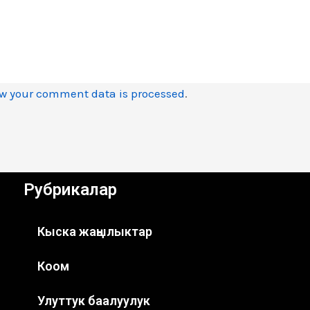
w your comment data is processed
.
Рубрикалар
Кыска жаңылыктар
Коом
Улуттук баалуулук