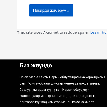
This site uses Akismet to reduce spam.
Learn ho
Биз жөнүндө
Dolon Media сайты Нарын облусундагы көз карандысыз
сайт. Улуттук баалуулуктар менен демократиялык
баалуулуктарды туу тутат. Нарын облусунун
жашоочуларын кыргыз тилинде, көз карандысыз,
бейтараптуу жаңылыктар менен камсыз кылат.