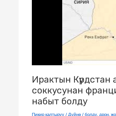
Ирактын Күрдстан
соккусунан франц
набыт болду
Пикир калтыруу
/
Дүйнө
/
болду
,
дрон
,
жо