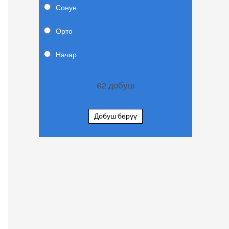
Сонун
Орто
Начар
62
добуш
Добуш берүү