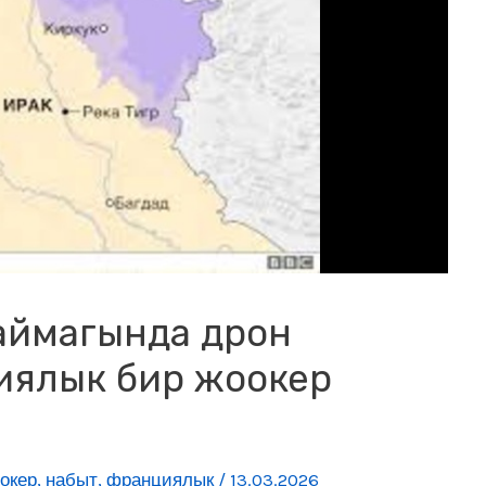
 аймагында дрон
иялык бир жоокер
окер
,
набыт
,
франциялык
/
13.03.2026