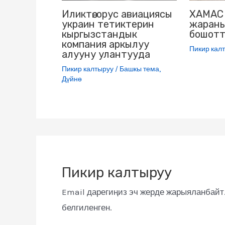
Иликтөө: орус авиациясы
ХАМАС 
украин тетиктерин
жараны
кыргызстандык
бошот
компания аркылуу
Пикир кал
алууну улантууда
Пикир калтыруу
/
Башкы тема
,
Дүйнө
Пикир калтыруу
Email дарегиңиз эч жерде жарыяланбайт
белгиленген.