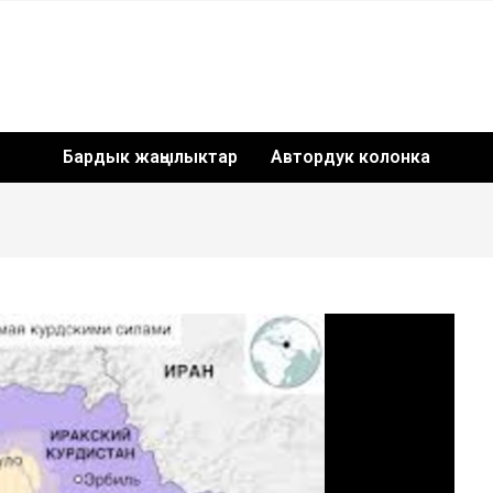
Бардык жаңылыктар
Автордук колонка