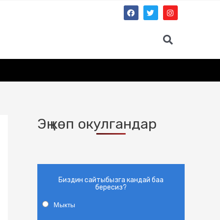
Эң көп окулгандар
Биздин сайтыбызга кандай баа
бересиз?
Мыкты