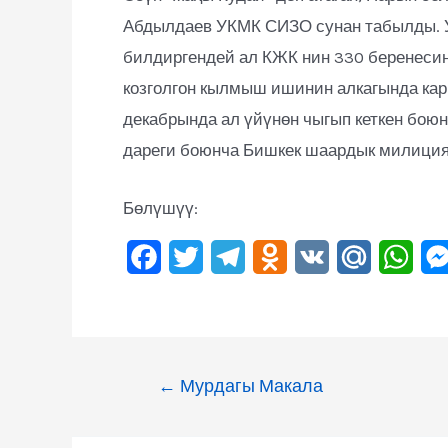
Абдылдаев УКМК СИЗО сунан табылды. 
билдиргендей ал КЖК нин 330 беренесини
козголгон кылмыш ишинин алкагында кар
декабрында ал үйүнөн чыгып кеткен бою
дареги боюнча Бишкек шаардык милиция
Бөлүшүү:
F
T
T
O
V
M
W
a
w
e
d
K
a
h
c
i
l
n
i
a
e
t
e
o
l
t
←
Мурдагы Макала
b
t
g
k
.
s
o
e
r
l
R
A