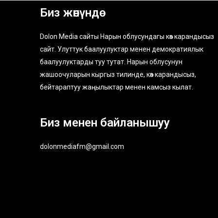
Биз жөнүндө
Dolon Media сайты Нарын облусундагы көз карандысыз
сайт. Улуттук баалуулуктар менен демократиялык
баалуулуктарды туу тутат. Нарын облусунун
жашоочуларын кыргыз тилинде, көз карандысыз,
бейтараптуу жаңылыктар менен камсыз кылат.
Биз менен байланышуу
dolonmediafm@gmail.com