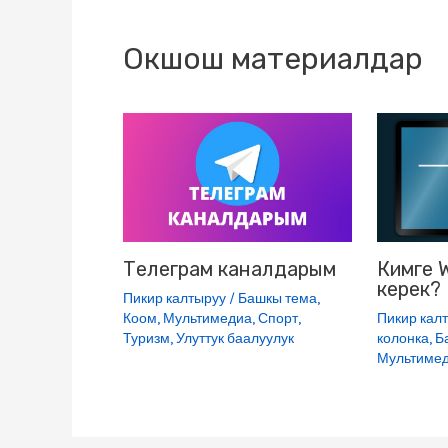
o
r
a
a
u
p
k
m
s
p
Окшош материалдар
s
n
i
k
i
Телеграм каналдарым
Кимге 
керек?
Пикир калтыруу
/
Башкы тема
,
Коом
,
Мультимедиа
,
Спорт
,
Пикир кал
Туризм
,
Улуттук баалуулук
колонка
,
Б
Мультиме