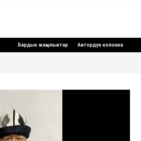
Бардык жаңылыктар
Автордук колонка