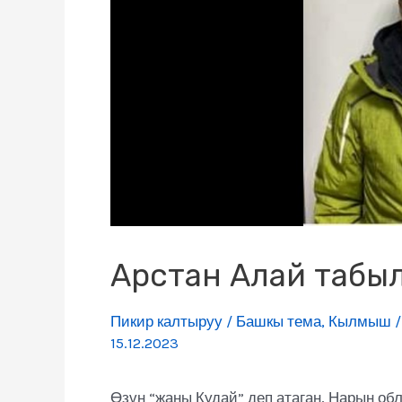
Арстан Алай табы
Пикир калтыруу
/
Башкы тема
,
Кылмыш
15.12.2023
Өзүн “жаңы Кудай” деп атаган, Нарын об