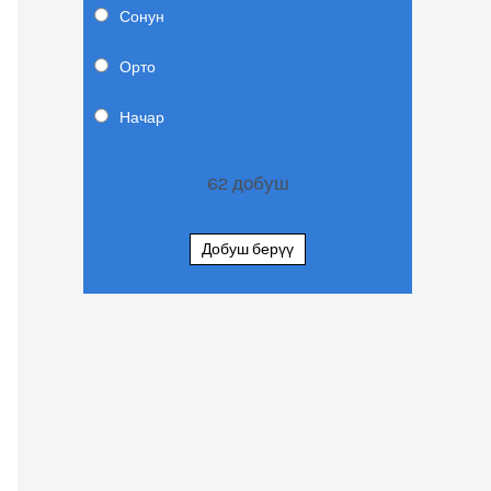
Сонун
Орто
Начар
62
добуш
Добуш берүү