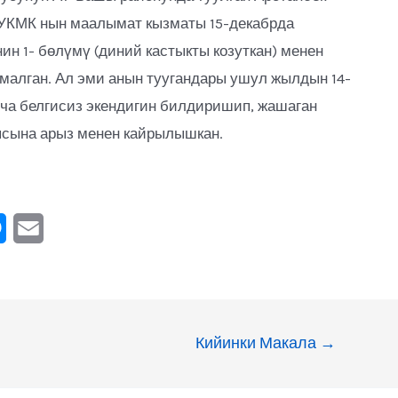
УКМК нын маалымат кызматы 15-декабрда
н 1- бөлүмү (диний кастыкты козуткан) менен
малган. Ал эми анын туугандары ушул жылдын 14-
нча белгисиз экендигин билдиришип, жашаган
сына арыз менен кайрылышкан.
M
E
e
m
s
a
s
i
Кийинки Макала
→
e
l
n