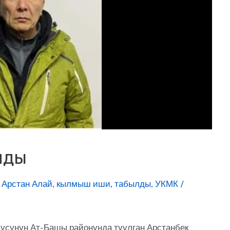
лды
/
Арстан Алай
,
кылмыш иши
,
табылды
,
УКМК
/
лусунун Ат-Башы районунда туулган Арстанбек