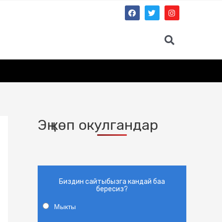
Эң көп окулгандар
Биздин сайтыбызга кандай баа
бересиз?
Мыкты