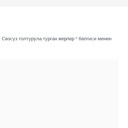
.
Сөзсүз толтурула турган жерлер
*
белгиси менен