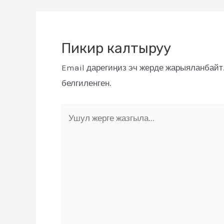
Пикир калтыруу
Email дарегиңиз эч жерде жарыяланбайт
белгиленген.