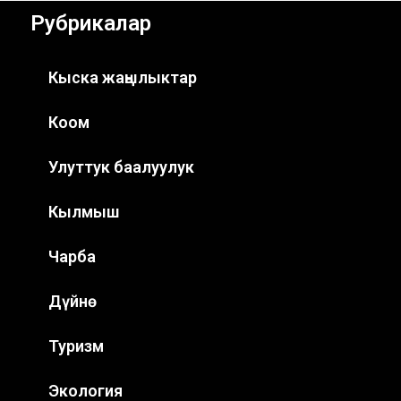
Рубрикалар
Кыска жаңылыктар
Коом
Улуттук баалуулук
Кылмыш
Чарба
Дүйнө
Туризм
Экология