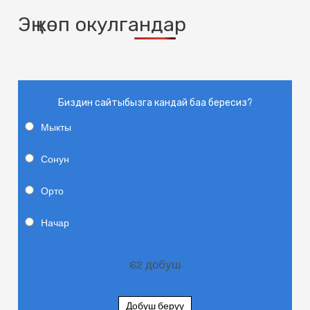
Эң көп окулгандар
Биздин сайтыбызга кандай баа бересиз?
Мыкты
Сонун
Орто
Начар
62
добуш
Добуш берүү