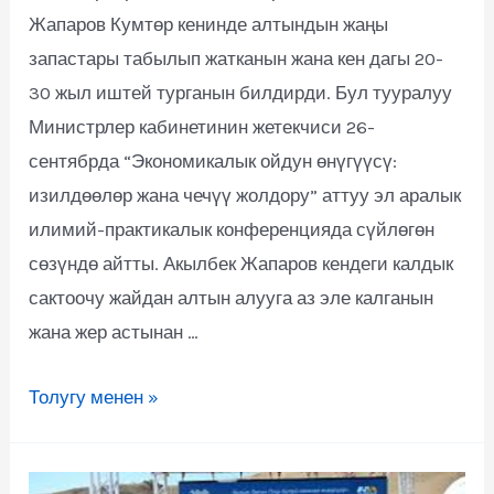
Жапаров Кумтөр кенинде алтындын жаңы
запастары табылып жатканын жана кен дагы 20-
30 жыл иштей турганын билдирди. Бул тууралуу
Министрлер кабинетинин жетекчиси 26-
сентябрда “Экономикалык ойдун өнүгүүсү:
изилдөөлөр жана чечүү жолдору” аттуу эл аралык
илимий-практикалык конференцияда сүйлөгөн
сөзүндө айтты. Акылбек Жапаров кендеги калдык
сактоочу жайдан алтын алууга аз эле калганын
жана жер астынан …
Толугу менен »