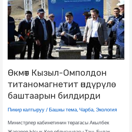
Өкмөт Кызыл-Омполдон
титаномагнетит өндүрүлө
баштаарын билдирди
Пикир калтыруу
/
Башкы тема
,
Чарба
,
Экология
Министрлер кабинетинин төрагасы Акылбек
Жапаров Ысык-Көл облусундагы Таш-Булак