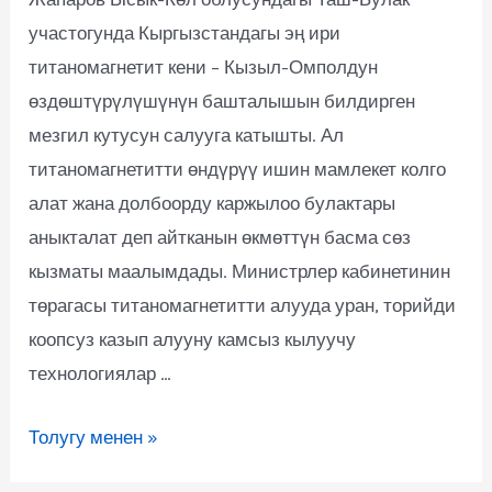
участогунда Кыргызстандагы эң ири
титаномагнетит кени – Кызыл-Омполдун
өздөштүрүлүшүнүн башталышын билдирген
мезгил кутусун салууга катышты. Ал
титаномагнетитти өндүрүү ишин мамлекет колго
алат жана долбоорду каржылоо булактары
аныкталат деп айтканын өкмөттүн басма сөз
кызматы маалымдады. Министрлер кабинетинин
төрагасы титаномагнетитти алууда уран, торийди
коопсуз казып алууну камсыз кылуучу
технологиялар …
Толугу менен »