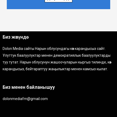
Биз жөнүндө
Dolon Media сайты Нарын облусундагы көз карандысыз сайт.
Улуттук баалуулуктар менен демократиялык баалуулуктарды
туу тутат. Нарын облусунун жашоочуларын кыргыз тилинде, көз
карандысыз, бейтараптуу жаңылыктар менен камсыз кылат.
Биз менен байланышуу
dolonmediafm@gmail.com