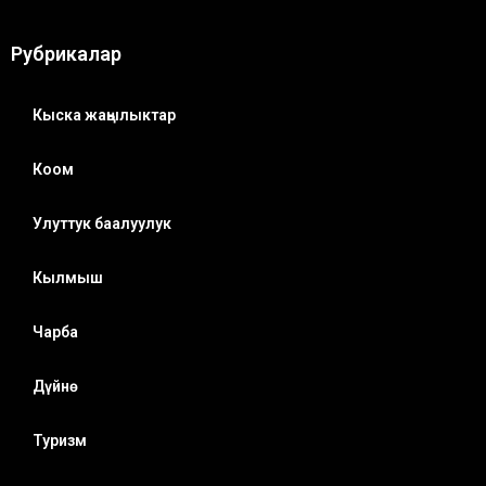
Рубрикалар
Кыска жаңылыктар
Коом
Улуттук баалуулук
Кылмыш
Чарба
Дүйнө
Туризм