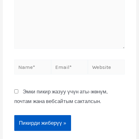
Эмки пикир жазуу үчүн аты-жөнүм,
почтам жана вебсайтым сакталсын.