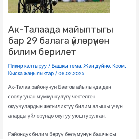
Ак-Талаада майыптыгы
бар 29 балага үйлөрүнөн
билим берилет
Пикир калтыруу
/
Башкы тема
,
Жан дүйнө
,
Коом
,
Кыска жаңылыктар
/
06.02.2025
Ак-Талаа районунун Баетов айылында ден
соолугунан мүмкүнчүлүгү чектелген
окуучулардын жеткиликтүү билим алышы үчүн
аларды үйлөрүндө окутуу уюштурулган.
Райондук билим берүү бөлүмүнүн башчысы