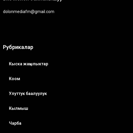
dolonmediafm@gmail.com
Рубрикалар
Кыска жаңылыктар
Коом
Улуттук баалуулук
Кылмыш
Чарба