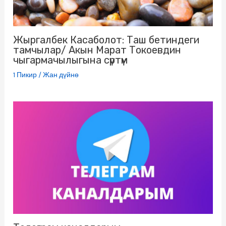
Жыргалбек Касаболот: Таш бетиндеги
тамчылар/ Акын Марат Токоевдин
чыгармачылыгына сүртүм
1 Пикир
/
Жан дүйнө