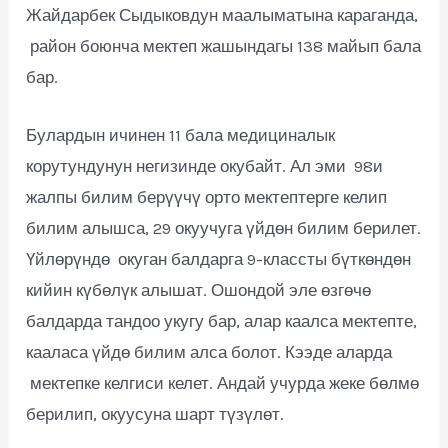
Жайдарбек Сыдыковдун маалыматына караганда,
район боюнча мектеп жашындагы 138 майып бала
бар.
Булардын ичинен 11 бала медициналык
корутундунун негизинде окубайт. Ал эми 98и
жалпы билим берүүчү орто мектептерге келип
билим алышса, 29 окуучуга үйдөн билим берилет.
Үйлөрүндө окуган балдарга 9-классты бүткөндөн
кийин күбөлүк алышат. Ошондой эле өзгөчө
балдарда тандоо укугу бар, алар каалса мектепте,
кааласа үйдө билим алса болот. Кээде аларда
мектепке келгиси келет. Андай учурда жеке бөлмө
берилип, окуусуна шарт түзүлөт.