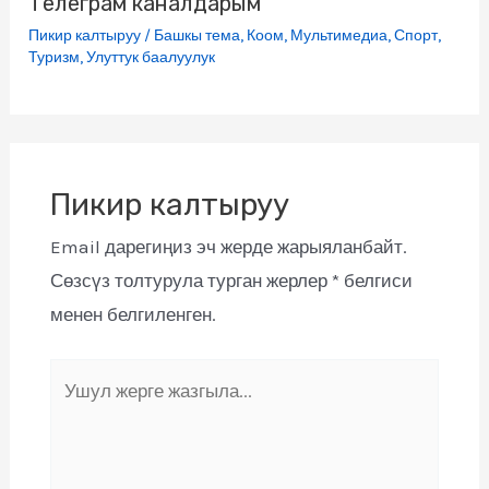
Телеграм каналдарым
Пикир калтыруу
/
Башкы тема
,
Коом
,
Мультимедиа
,
Спорт
,
Туризм
,
Улуттук баалуулук
Пикир калтыруу
Email дарегиңиз эч жерде жарыяланбайт.
Сөзсүз толтурула турган жерлер
*
белгиси
менен белгиленген.