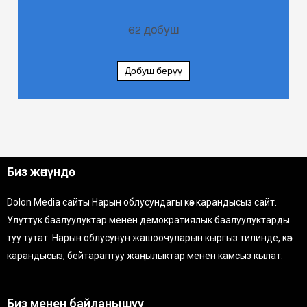
62
добуш
Добуш берүү
Биз жөнүндө
Dolon Media сайты Нарын облусундагы көз карандысыз сайт.
Улуттук баалуулуктар менен демократиялык баалуулуктарды
туу тутат. Нарын облусунун жашоочуларын кыргыз тилинде, көз
карандысыз, бейтараптуу жаңылыктар менен камсыз кылат.
Биз менен байланышуу