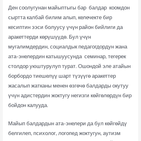
Ден соолугунан майыптыгы бар балдар коомдон
сыртта калбай билим алып, келечекте бир
кесиптин ээси болуусу үчүн район бийлиги да
аракеттерди көрүшүүдө. Бул үчүн
мугалимдердин, социалдык педагогдордун жана
ата-энелердин катышуусунда семинар, тегерек
столдор уюштурулуп турат. Ошондой эле атайын
борбордо тиешелүү шарт түзүүгө аракеттер
жасалып жатканы менен өзгөчө балдарды окутуу
үчүн адистердин жоктугу негизги көйгөлөрдүн бир
бойдон калууда.
Майып балдардын ата-энелери да бул көйгөйдү
белгилеп, психолог, логопед жоктугун, аутизм