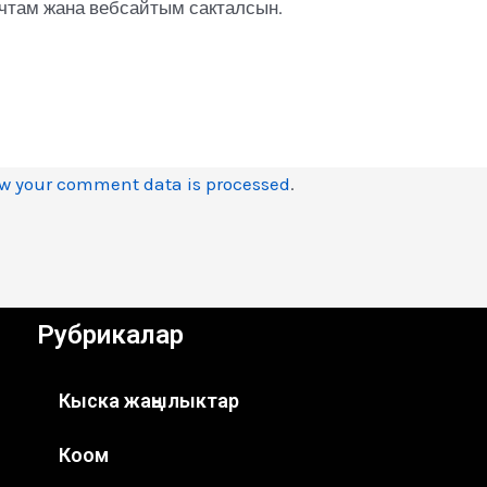
очтам жана вебсайтым сакталсын.
w your comment data is processed
.
Рубрикалар
Кыска жаңылыктар
Коом