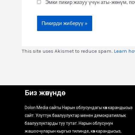
Эмки пикир жазуу үчүн аты-жөнүм, п
This site uses Akismet to reduce spam.
Learn ho
Биз жөнүндө
Dolon Media сайты Нарын облусундагы көз карандысыз
сайт. Улуттук баалуулуктар менен демократиялык
баалуулуктарды туу тутат. Нарын облусунун
жашоочуларын кыргыз тилинде, көз карандысыз,