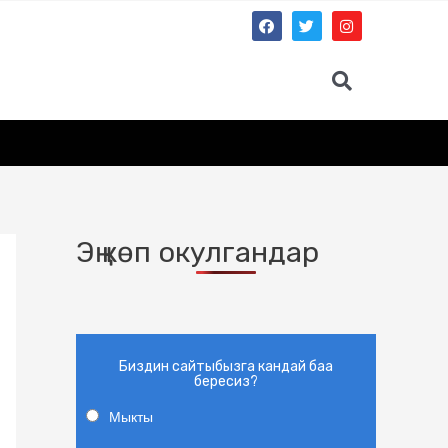
Эң көп окулгандар
Биздин сайтыбызга кандай баа
бересиз?
Мыкты