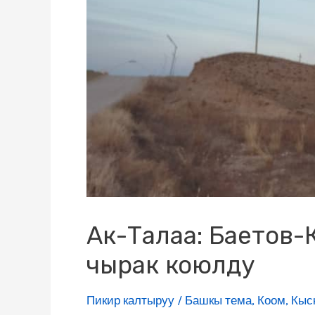
Ак-Талаа: Баетов-К
чырак коюлду
Пикир калтыруу
/
Башкы тема
,
Коом
,
Кыс