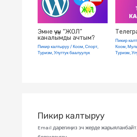
k
i
Эмне үчүн “ЖОЛ”
Телегр
каналымды ачтым?
Пикир кал
Пикир калтыруу
/
Коом
,
Спорт
,
Коом
,
Мул
Туризм
,
Улуттук баалуулук
Туризм
,
Ул
Пикир калтыруу
Email дарегиңиз эч жерде жарыяланбайт
белгиленген.