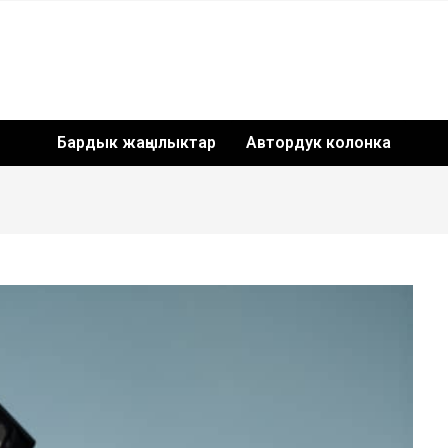
Бардык жаңылыктар
Автордук колонка