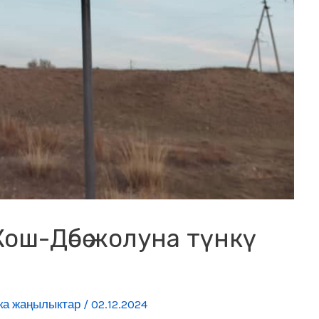
ош-Дөбө жолуна түнкү
ка жаңылыктар
/
02.12.2024