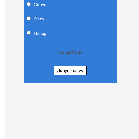
Сонун
Орто
Начар
62
добуш
Добуш берүү