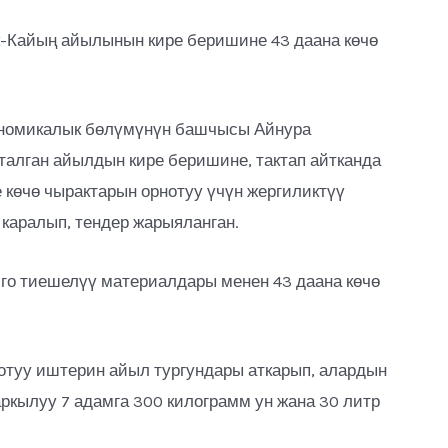
к-Кайың айылынын кире беришине 43 даана көчө
ономикалык бөлүмүнүн башчысы Айнура
талган айылдын кире беришине, тактап айтканда
 көчө чырактарын орнотуу үчүн жергиликтүү
каралып, тендер жарыяланган.
мго тиешелүү материалдары менен 43 даана көчө
нотуу иштерин айыл тургундары аткарып, алардын
ркылуу 7 адамга 300 килограмм ун жана 30 литр