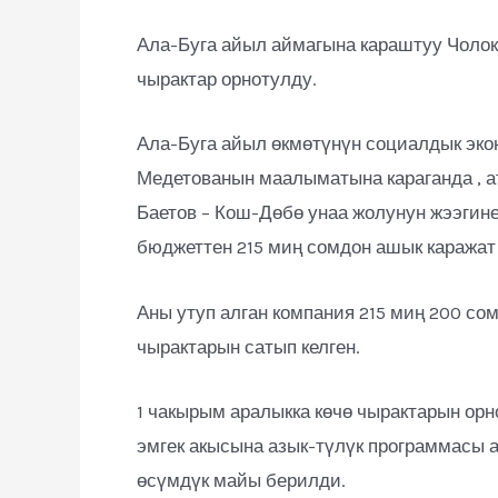
Ала-Буга айыл аймагына караштуу Чоло
чырактар орнотулду.
Ала-Буга айыл өкмөтүнүн социалдык эк
Медетованын маалыматына караганда , а
Баетов – Кош-Дөбө унаа жолунун жээгине
бюджеттен 215 миң сомдон ашык каражат 
Аны утуп алган компания 215 миң 200 со
чырактарын сатып келген.
1 чакырым аралыкка көчө чырактарын ор
эмгек акысына азык-түлүк программасы а
өсүмдүк майы берилди.