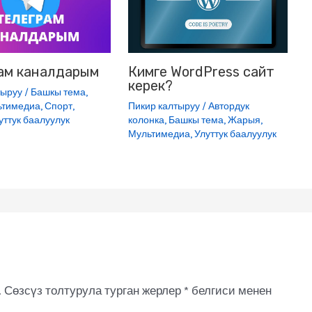
ам каналдарым
Кимге WordPress сайт
керек?
тыруу
/
Башкы тема
,
ьтимедиа
,
Спорт
,
Пикир калтыруу
/
Автордук
уттук баалуулук
колонка
,
Башкы тема
,
Жарыя
,
Мультимедиа
,
Улуттук баалуулук
.
Сөзсүз толтурула турган жерлер
*
белгиси менен