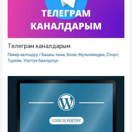
Телеграм каналдарым
Пикир калтыруу
/
Башкы тема
,
Коом
,
Мультимедиа
,
Спорт
,
Туризм
,
Улуттук баалуулук