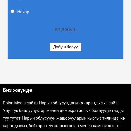
Начар
62
добуш
Добуш берүү
Биз жөнүндө
Dolon Media сайты Нарын облусундагы көз карандысыз сайт.
Улуттук баалуулуктар менен демократиялык баалуулуктарды
туу тутат. Нарын облусунун жашоочуларын кыргыз тилинде, көз
карандысыз, бейтараптуу жаңылыктар менен камсыз кылат.