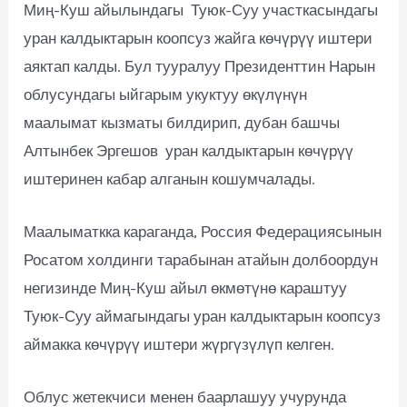
Миң-Куш айылындагы Туюк-Суу участкасындагы
уран калдыктарын коопсуз жайга көчүрүү иштери
аяктап калды. Бул тууралуу Президенттин Нарын
облусундагы ыйгарым укуктуу өкүлүнүн
маалымат кызматы билдирип, дубан башчы
Алтынбек Эргешов уран калдыктарын көчүрүү
иштеринен кабар алганын кошумчалады.
Маалыматкка караганда, Россия Федерациясынын
Росатом холдинги тарабынан атайын долбоордун
негизинде Миң-Куш айыл өкмөтүнө караштуу
Туюк-Суу аймагындагы уран калдыктарын коопсуз
аймакка көчүрүү иштери жүргүзүлүп келген.
Облус жетекчиси менен баарлашуу учурунда