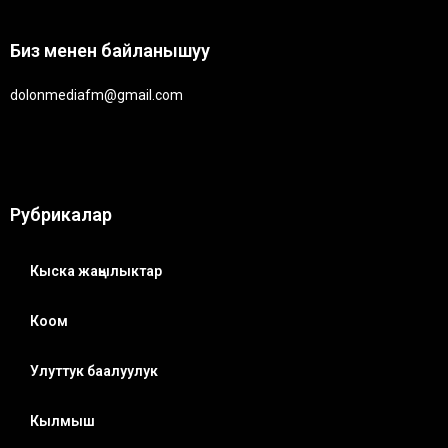
Биз менен байланышуу
dolonmediafm@gmail.com
Рубрикалар
Кыска жаңылыктар
Коом
Улуттук баалуулук
Кылмыш