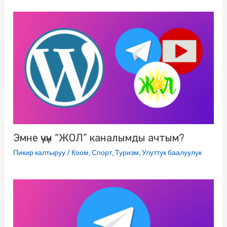
k
m
s
p
e
s
r
n
i
k
i
Эмне үчүн “ЖОЛ” каналымды ачтым?
Пикир калтыруу
/
Коом
,
Спорт
,
Туризм
,
Улуттук баалуулук