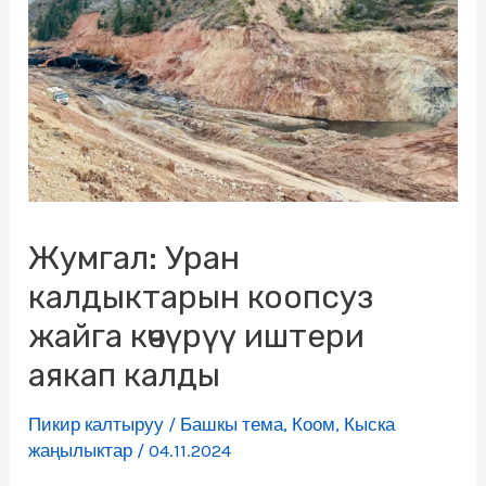
Жумгал: Уран
калдыктарын коопсуз
жайга көчүрүү иштери
аякап калды
Пикир калтыруу
/
Башкы тема
,
Коом
,
Кыска
жаңылыктар
/
04.11.2024