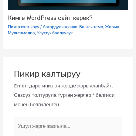
Кимге WordPress сайт керек?
Пикир калтыруу
/
Автордук колонка
,
Башкы тема
,
Жарыя
,
Мультимедиа
,
Улуттук баалуулук
Пикир калтыруу
Email дарегиңиз эч жерде жарыяланбайт.
Сөзсүз толтурула турган жерлер
*
белгиси
менен белгиленген.