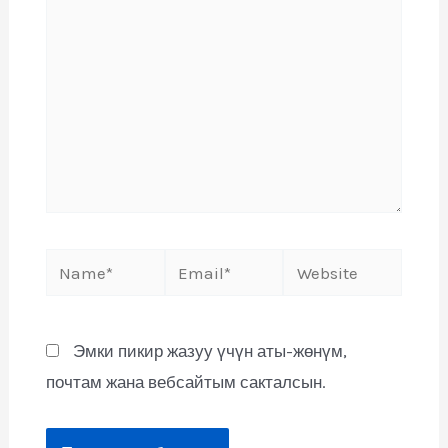
Эмки пикир жазуу үчүн аты-жөнүм,
почтам жана вебсайтым сакталсын.