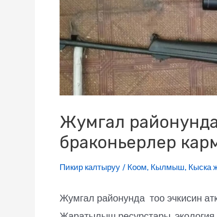
Жумгал районунда
браконьерлер кар
Пикир калтыруу
/
Коом
,
Кылмыш
,
Кыска 
Жумгал районунда тоо эчкисин ат
Жаратылыш ресурстары, экология 