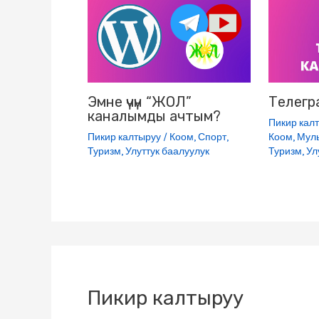
i
k
i
Эмне үчүн “ЖОЛ”
Телегр
каналымды ачтым?
Пикир кал
Пикир калтыруу
/
Коом
,
Спорт
,
Коом
,
Мул
Туризм
,
Улуттук баалуулук
Туризм
,
Ул
Пикир калтыруу