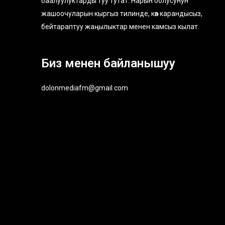
баалуулуктарды туу тутат. Нарын облусунун
жашоочуларын кыргыз тилинде, көз карандысыз,
бейтараптуу жаңылыктар менен камсыз кылат.
Биз менен байланышуу
dolonmediafm@gmail.com