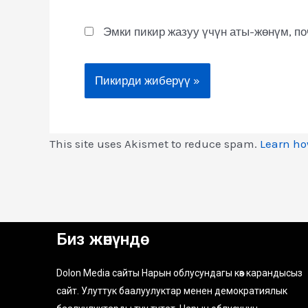
Эмки пикир жазуу үчүн аты-жөнүм, п
This site uses Akismet to reduce spam.
Learn ho
Биз жөнүндө
Dolon Media сайты Нарын облусундагы көз карандысыз
сайт. Улуттук баалуулуктар менен демократиялык