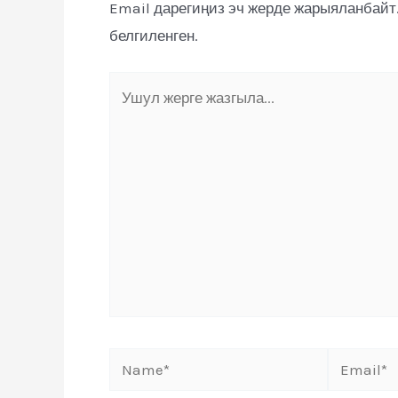
Email дарегиңиз эч жерде жарыяланбайт
белгиленген.