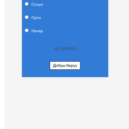
Сонун
Орто
Начар
62
добуш
Добуш берүү