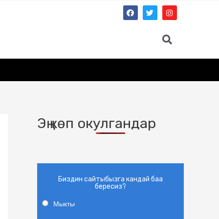
Эң көп окулгандар
Биздин сайтыбызга кандай баа
бересиз?
Мыкты