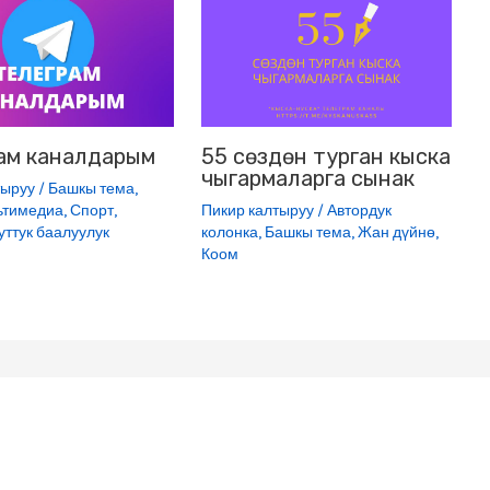
ам каналдарым
55 сөздөн турган кыска
чыгармаларга сынак
тыруу
/
Башкы тема
,
ьтимедиа
,
Спорт
,
Пикир калтыруу
/
Автордук
уттук баалуулук
колонка
,
Башкы тема
,
Жан дүйнө
,
Коом