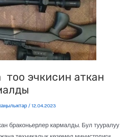
 тоо эчкисин аткан
малды
жаңылыктар
/
12.04.2023
кан браконьерлер кармалды. Бул тууралуу
жана техникалык көзөмөл министрлиги