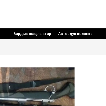
Бардык жаңылыктар
Автордук колонка