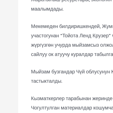
маалымдады.
Мекемеден билдиришкендей, Жумг
участогунан “Тойота Ленд Крузер” 
жүргүзгөн учурда мыйзамсыз олжол
сайлуу ок атуучу куралдар табылга
Мыйзам бузгандар Чүй облусунун К
тастыкталды.
Кызматкерлер тарабынан жеринде а
Чогултулган материалдар кошумча