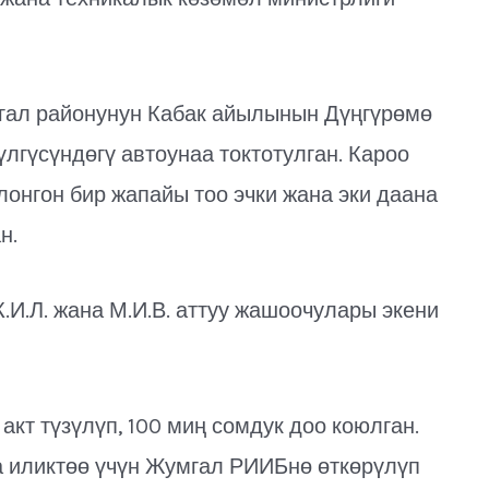
ал районунун Кабак айылынын Дүңгүрөмө
үлгүсүндөгү автоунаа токтотулган. Кароо
онгон бир жапайы тоо эчки жана эки даана
н.
.И.Л. жана М.И.В. аттуу жашоочулары экени
кт түзүлүп, 100 миң сомдук доо коюлган.
 иликтөө үчүн Жумгал РИИБнө өткөрүлүп