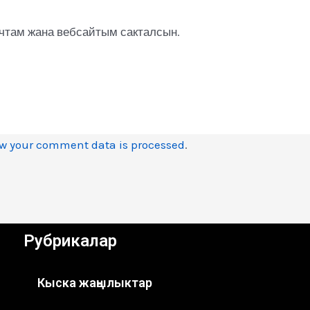
очтам жана вебсайтым сакталсын.
w your comment data is processed
.
Рубрикалар
Кыска жаңылыктар