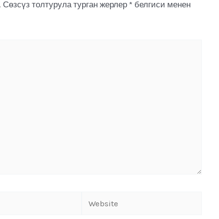
.
Сөзсүз толтурула турган жерлер
*
белгиси менен