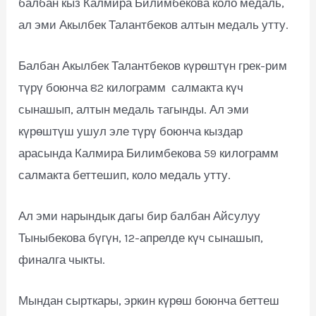
балбан кыз Калмира Билимбекова коло медаль,
ал эми Акылбек Талантбеков алтын медаль утту.
Балбан Акылбек Талантбеков күрөштүн грек-рим
түрү боюнча 82 килограмм салмакта күч
сынашып, алтын медаль тагынды. Ал эми
күрөштүш ушул эле түрү боюнча кыздар
арасында Калмира Билимбекова 59 килограмм
салмакта беттешип, коло медаль утту.
Ал эми нарындык дагы бир балбан Айсулуу
Тыныбекова бүгүн, 12-апрелде күч сынашып,
финалга чыкты.
Мындан сырткары, эркин күрөш боюнча беттеш