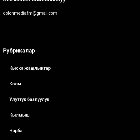
dolonmediafm@gmail.com
Рубрикалар
Кыска жаңылыктар
Коом
Улуттук баалуулук
Кылмыш
Чарба