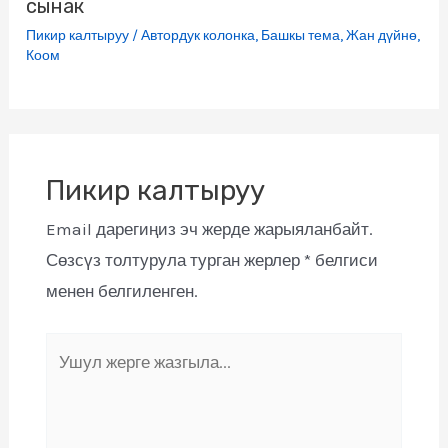
сынак
Пикир калтыруу
/
Автордук колонка
,
Башкы тема
,
Жан дүйнө
,
Коом
Пикир калтыруу
Email дарегиңиз эч жерде жарыяланбайт.
Сөзсүз толтурула турган жерлер
*
белгиси
менен белгиленген.