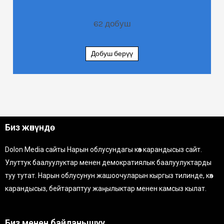
62
добуш
Добуш берүү
Биз жөнүндө
Dolon Media сайты Нарын облусундагы көз карандысыз сайт.
Улуттук баалуулуктар менен демократиялык баалуулуктарды
туу тутат. Нарын облусунун жашоочуларын кыргыз тилинде, көз
карандысыз, бейтараптуу жаңылыктар менен камсыз кылат.
Биз менен байланышуу