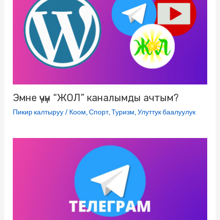
n
i
k
i
Эмне үчүн “ЖОЛ” каналымды ачтым?
Пикир калтыруу
/
Коом
,
Спорт
,
Туризм
,
Улуттук баалуулук