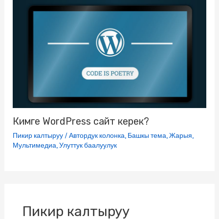
Кимге WordPress сайт керек?
Пикир калтыруу
/
Автордук колонка
,
Башкы тема
,
Жарыя
,
Мультимедиа
,
Улуттук баалуулук
Пикир калтыруу