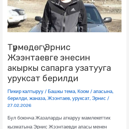
Түрмөдөгү Эрнис
Жээнтаевге энесин
акыркы сапарга узатууга
уруксат берилди
Пикир калтыруу
/
Башкы тема
,
Коом
/
апасына
,
берилди
,
жаназа
,
Жээнтаев
,
уруксат
,
Эрнис
/
27.02.2026
Бул боюнча Жазаларды аткаруу мамлекеттик
кызматына Эрнис Жээнтаевди апасы менен