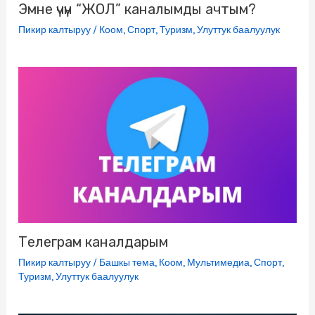
Эмне үчүн “ЖОЛ” каналымды ачтым?
Пикир калтыруу
/
Коом
,
Спорт
,
Туризм
,
Улуттук баалуулук
Телеграм каналдарым
Пикир калтыруу
/
Башкы тема
,
Коом
,
Мультимедиа
,
Спорт
,
Туризм
,
Улуттук баалуулук