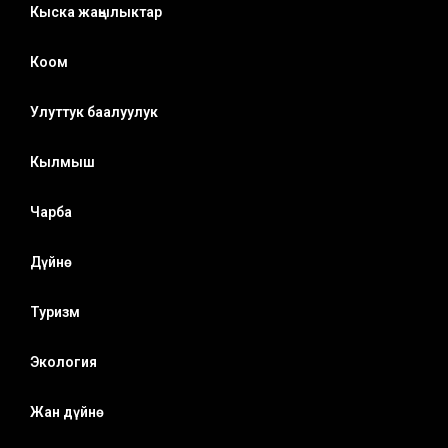
Кыска жаңылыктар
Коом
Улуттук баалуулук
Кылмыш
Чарба
Дүйнө
Туризм
Экология
Жан дүйнө