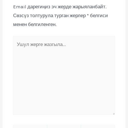
Email дарегиңиз эч жерде жарыяланбайт.
Сөзсүз толтурула турган жерлер
*
белгиси
менен белгиленген.