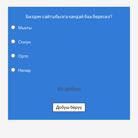
Биздин сайтыбызга кандай баа бересиз?
Мыкты
Сонун
Орто
Начар
62
добуш
Добуш берүү