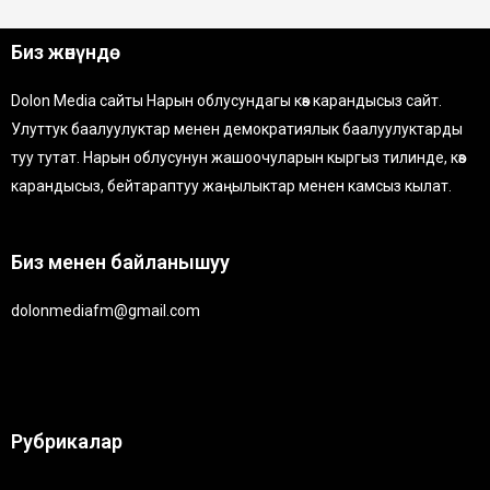
Биз жөнүндө
Dolon Media сайты Нарын облусундагы көз карандысыз сайт.
Улуттук баалуулуктар менен демократиялык баалуулуктарды
туу тутат. Нарын облусунун жашоочуларын кыргыз тилинде, көз
карандысыз, бейтараптуу жаңылыктар менен камсыз кылат.
Биз менен байланышуу
dolonmediafm@gmail.com
Рубрикалар