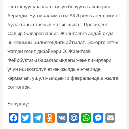
коштошуусуна шарт түзүп берүүгө тапшырма
берилди. Бул маалыматты АКИ press агенттиги өз
булактарыа таянып жазып чыкты. Президент
Садыр Жапаров Эрнис Жээнтаевге андай өкүм
чыкканыны билбегендиги айтылат. Эскерте кетчү
жагдай гезит дизайнери Э. Жээнтаев
Фейсбуктагы баракчасындагы жеке пикирлери
үчүн иш козголуп өткөн жылдын этегинде
кармалып, ушул жылдын 13 февралында 6 жылга
соттолгон.
Бөлүшүү:
F
T
T
O
V
M
W
M
E
a
w
e
d
K
a
h
e
m