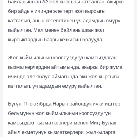
байланышкан 32 жол кырсыгы катталган. Акыркы
бир айдын ичинде эле төрт жол кырсыгы
катталып, анын кесепетинен үч адамдын өмүрү
кыйылган. Мал менен байланышкан жол
кырсыктардын баары кечкисин болууда.
Жол кыймылынын коопсуздугун камсыздаган
кызматкерлердин айтымында, акыркы бир жума
ичинде эле облус аймагында эки жол кырсыгы
катталып, үч адамдын өмүрү кыйылган.
Бүгүн, 11-октябрда Нарын райондук ички иштер
бөлүмүнүн жол кыймылынын коопсуздугун
камсыздоо кызматкерлери менен Миң-Булак
айыл өкмөтүнүн кызматкерлери жылкыларга