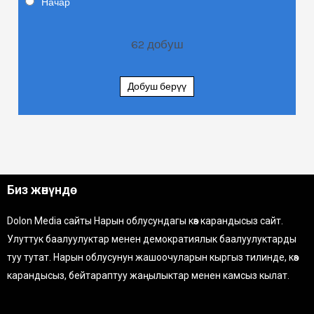
Начар
62
добуш
Добуш берүү
Биз жөнүндө
Dolon Media сайты Нарын облусундагы көз карандысыз сайт.
Улуттук баалуулуктар менен демократиялык баалуулуктарды
туу тутат. Нарын облусунун жашоочуларын кыргыз тилинде, көз
карандысыз, бейтараптуу жаңылыктар менен камсыз кылат.