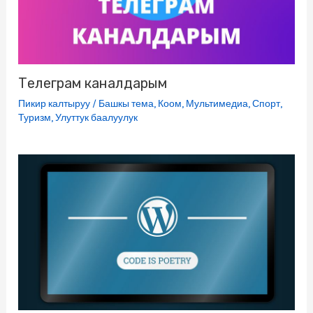
Телеграм каналдарым
Пикир калтыруу
/
Башкы тема
,
Коом
,
Мультимедиа
,
Спорт
,
Туризм
,
Улуттук баалуулук