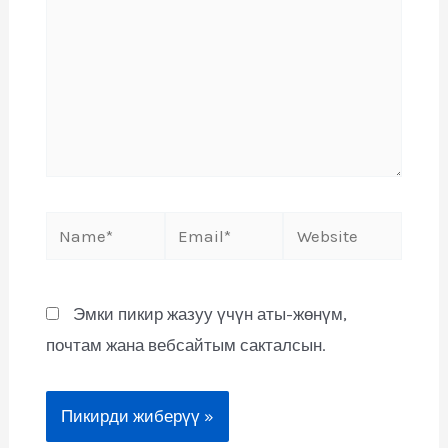
Эмки пикир жазуу үчүн аты-жөнүм,
почтам жана вебсайтым сакталсын.