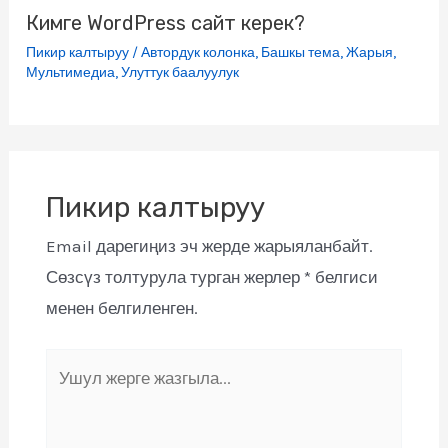
Кимге WordPress сайт керек?
Пикир калтыруу
/
Автордук колонка
,
Башкы тема
,
Жарыя
,
Мультимедиа
,
Улуттук баалуулук
Пикир калтыруу
Email дарегиңиз эч жерде жарыяланбайт.
Сөзсүз толтурула турган жерлер
*
белгиси
менен белгиленген.