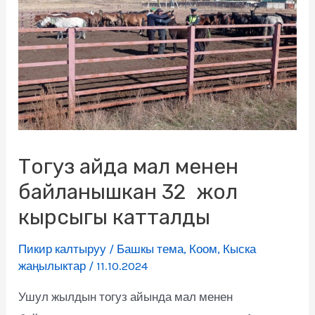
Тогуз айда мал менен
байланышкан 32 жол
кырсыгы катталды
Пикир калтыруу
/
Башкы тема
,
Коом
,
Кыска
жаңылыктар
/
11.10.2024
Ушул жылдын тогуз айында мал менен