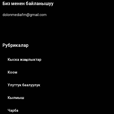
Биз менен байланышуу
dolonmediafm@gmail.com
Рубрикалар
Кыска жаңылыктар
Коом
Улуттук баалуулук
Кылмыш
Чарба