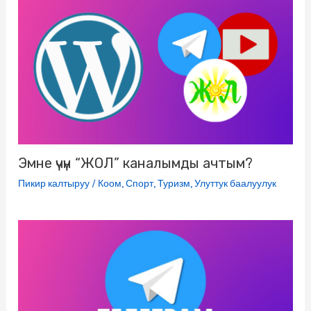
s
r
n
i
k
i
Эмне үчүн “ЖОЛ” каналымды ачтым?
Пикир калтыруу
/
Коом
,
Спорт
,
Туризм
,
Улуттук баалуулук